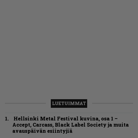
LUETUIMMAT
Hellsinki Metal Festival kuvina, osa 1 –
Accept, Carcass, Black Label Society ja muita
avauspäivän esiintyjiä