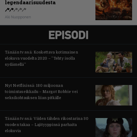
legendaarisuudesta
Aki Nuopponen
Tänään tv:ssä: Koskettava kotimainen
elokuva vuodelta 2020 – ”Tehty isolla
sydämellä”
Nyt Netflixissä: 180 miljoonan
toimintaseikkailu – Margot Robbie vei
seksikohtauksen liian pitkälle
Tänään tv:ssä: Viiden tähden rikostarina 30
vuoden takaa – Lajityyppinsä parhaita
elokuvia