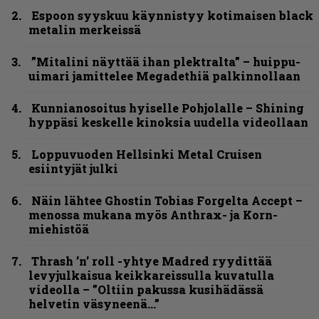
Espoon syyskuu käynnistyy kotimaisen black
metalin merkeissä
”Mitalini näyttää ihan plektralta” – huippu-
uimari jamittelee Megadethiä palkinnollaan
Kunnianosoitus hyiselle Pohjolalle – Shining
hyppäsi keskelle kinoksia uudella videollaan
Loppuvuoden Hellsinki Metal Cruisen
esiintyjät julki
Näin lähtee Ghostin Tobias Forgelta Accept –
menossa mukana myös Anthrax- ja Korn-
miehistöä
Thrash ’n’ roll -yhtye Madred ryydittää
levyjulkaisua keikkareissulla kuvatulla
videolla – ”Oltiin pakussa kusihädässä
helvetin väsyneenä…”