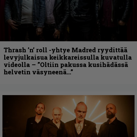
Thrash ’n’ roll -yhtye Madred ryydittää
levyjulkaisua keikkareissulla kuvatulla
videolla – ”Oltiin pakussa kusihädässä
helvetin väsyneenä…”