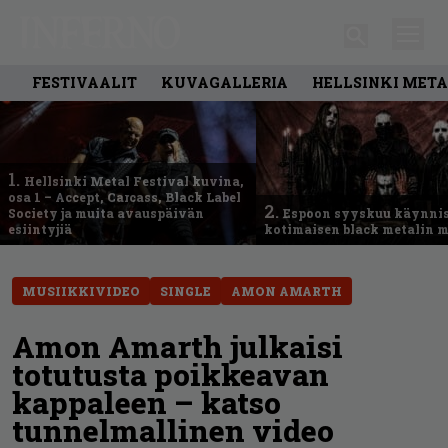
FESTIVAALIT
KUVAGALLERIA
HELLSINKI META
1.
Hellsinki Metal Festival kuvina,
osa 1 – Accept, Carcass, Black Label
2.
Society ja muita avauspäivän
Espoon syyskuu käynni
esiintyjiä
kotimaisen black metalin m
MUSIIKKIVIDEO
SINGLE
AMON AMARTH
Amon Amarth julkaisi
totutusta poikkeavan
kappaleen – katso
tunnelmallinen video