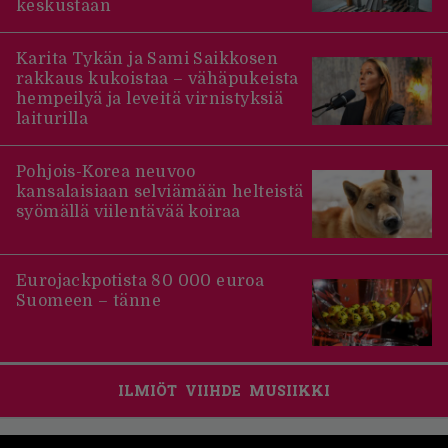
keskustaan
Karita Tykän ja Sami Saikkosen
rakkaus kukoistaa – vähäpukeista
hempeilyä ja leveitä virnistyksiä
laiturilla
Pohjois-Korea neuvoo
kansalaisiaan selviämään helteistä
syömällä viilentävää koiraa
Eurojackpotista 80 000 euroa
Suomeen – tänne
ILMIÖT
VIIHDE
MUSIIKKI
Footer