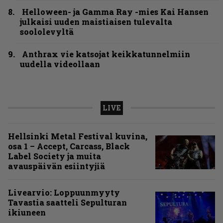
Helloween- ja Gamma Ray -mies Kai Hansen
julkaisi uuden maistiaisen tulevalta
soololevyltä
Anthrax vie katsojat keikkatunnelmiin
uudella videollaan
LIVE
Hellsinki Metal Festival kuvina,
osa 1 – Accept, Carcass, Black
Label Society ja muita
avauspäivän esiintyjiä
Livearvio: Loppuunmyyty
Tavastia saatteli Sepulturan
ikiuneen