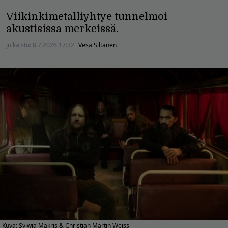
Viikinkimetalliyhtye tunnelmoi
akustisissa merkeissä.
Julkaistu:
8.7.2026 17:32
Vesa Siltanen
Kuva: Sylwia Makris & Christian Martin Weiss