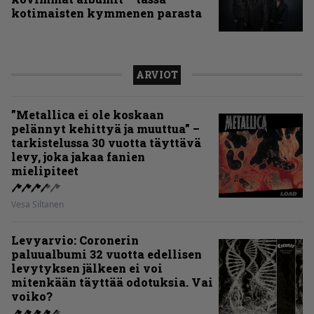
kotimaisten kymmenen parasta
ARVIOT
”Metallica ei ole koskaan
pelännyt kehittyä ja muuttua” –
tarkistelussa 30 vuotta täyttävä
levy, joka jakaa fanien
mielipiteet
Vesa Siltanen
Levyarvio: Coronerin
paluualbumi 32 vuotta edellisen
levytyksen jälkeen ei voi
mitenkään täyttää odotuksia. Vai
voiko?