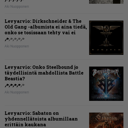
Aki Nuopponen
Levyarvio: Dirkschneider & The
Old Gang -albumista ei aina tiedä,
onko se tosissaan tehty vai ei
Aki Nuopponen
Levyarvio: Onko Steelbound jo
täydellisintä mahdollista Battle
Beastia?
Aki Nuopponen
Levyarvio: Sabaton on
yhdennellätoista albumillaan
erittäin kaukana