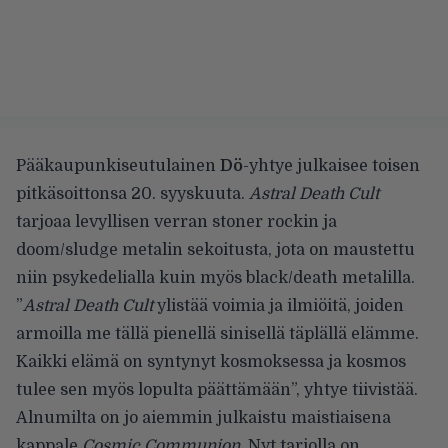
Pääkaupunkiseutulainen
Dö
-yhtye julkaisee toisen
pitkäsoittonsa 20. syyskuuta.
Astral Death Cult
tarjoaa levyllisen verran stoner rockin ja
doom/sludge metalin sekoitusta, jota on maustettu
niin psykedelialla kuin myös black/death metalilla.
”
Astral Death Cult
ylistää voimia ja ilmiöitä, joiden
armoilla me tällä pienellä sinisellä täplällä elämme.
Kaikki elämä on syntynyt kosmoksessa ja kosmos
tulee sen myös lopulta päättämään”, yhtye tiivistää.
Alnumilta
on jo aiemmin julkaistu
maistiaisena
kappale
Cosmic Communion
. Nyt tarjolla on