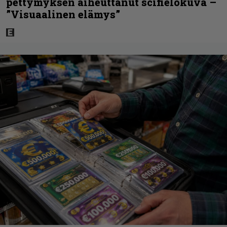
pettymyksen aiheuttanut scifielokuva –
”Visuaalinen elämys”