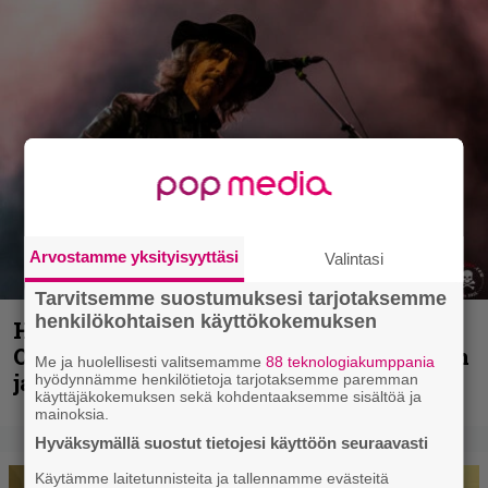
Arvostamme yksityisyyttäsi
Valintasi
Tarvitsemme suostumuksesi tarjotaksemme
henkilökohtaisen käyttökokemuksen
Hellsinki Metal Festival kuvina, osa 2:
Opeth, Misþyrming, Eluveitie, Triptykon
Me ja huolellisesti valitsemamme
88 teknologiakumppania
ja muita lauantain esiintyjiä
hyödynnämme henkilötietoja tarjotaksemme paremman
käyttäjäkokemuksen sekä kohdentaaksemme sisältöä ja
mainoksia.
Hyväksymällä suostut tietojesi käyttöön seuraavasti
Käytämme laitetunnisteita ja tallennamme evästeitä