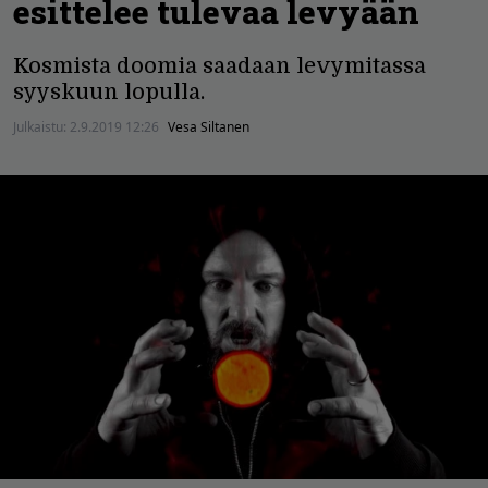
esittelee tulevaa levyään
Kosmista doomia saadaan levymitassa
syyskuun lopulla.
Julkaistu:
2.9.2019 12:26
Vesa Siltanen