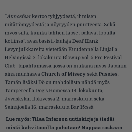
”
Atmosfear
kertoo tyhjyydestä, ihmisen
mitättömyydestä ja nöyryyden puutteesta. Sekä
myös siitä, kuinka tähtien lapset palavat lopulta
kotiinsa”, avaa basisti-laulaja
Deaf Hank
.
Levynjulkkareita vietetään Kuudennella Linjalla
Helsingissä 3. lokakuuta Blowup Vol. 5 Pre Festival
Club -tapahtumassa, jossa on mukana myös Japanin
aina murhaava
Church of Misery
sekä
Pussies
.
Tämän lisäksi Dö on mahdollista nähdä myös
Tampereella Dog’s Homessa 19. lokakuuta,
Jyväskylän Ilokivessä 2. marraskuuta sekä
Seinäjoella 16. marraskuuta Bar 15:ssä.
Lue myös:
Tilaa Infernon uutiskirje ja tiedät
mistä kahvitauolla puhutaan! Nappaa raskaan