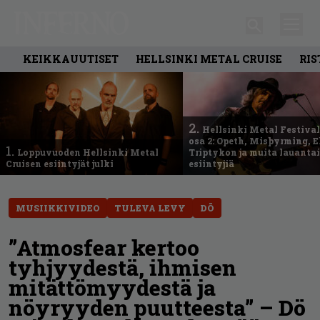
KEIKKAUUTISET
HELLSINKI METAL CRUISE
RIS
2.
Hellsinki Metal Festival
osa 2: Opeth, Misþyrming, E
1.
Loppuvuoden Hellsinki Metal
Triptykon ja muita lauanta
Cruisen esiintyjät julki
esiintyjiä
MUSIIKKIVIDEO
TULEVA LEVY
DÖ
”Atmosfear kertoo
tyhjyydestä, ihmisen
mitättömyydestä ja
nöyryyden puutteesta” – Dö