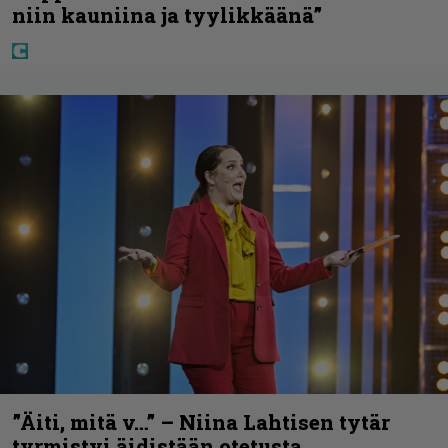
niin kauniina ja tyylikkäänä”
”Äiti, mitä v…” – Niina Lahtisen tytär
tyrmistyi äidistään otetusta