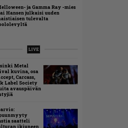
Helloween- ja Gamma Ray -mies
ai Hansen julkaisi uuden
aistiaisen tulevalta
oololevyltä
LIVE
sinki Metal
ival kuvina, osa
Accept, Carcass,
k Label Society
uita avauspäivän
ntyjiä
arvio:
puunmyyty
stia saatteli
lturan ikiuneen