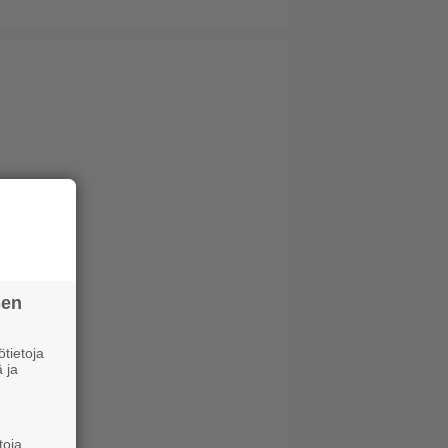
sen
tietoja
 ja
toja