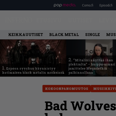
Como.fi
Episodi.fi
ETUSIVU
UUTISET
LEVY
KEIKKAUUTISET
BLACK METAL
SINGLE
MUS
2.
”Mitalini näyttää ihan
plektralta” – huippu-uimari
1.
Espoon syyskuu käynnistyy
jamittelee Megadethiä
kotimaisen black metalin merkeissä
palkinnollaan
KOKOONPANOMUUTOS
MUSIIKKIV
Bad Wolves 