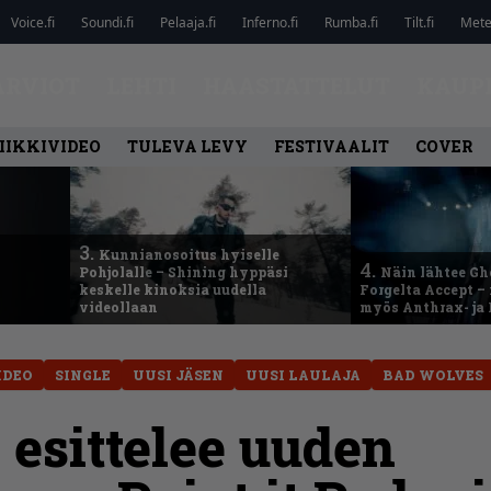
Voice.fi
Soundi.fi
Pelaaja.fi
Inferno.fi
Rumba.fi
Tilt.fi
Metel
ARVIOT
LEHTI
HAASTATTELUT
KAUP
IIKKIVIDEO
TULEVA LEVY
FESTIVAALIT
COVER
3.
Kunnianosoitus hyiselle
4.
Pohjolalle – Shining hyppäsi
Näin lähtee Gh
keskelle kinoksia uudella
Forgelta Accept 
videollaan
myös Anthrax- ja
IDEO
SINGLE
UUSI JÄSEN
UUSI LAULAJA
BAD WOLVES
esittelee uuden