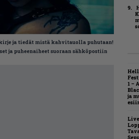
K
m
s
kirje ja tiedät mistä kahvitauolla puhutaan!
et ja puheenaiheet suoraan sähköpostiin
Hell
Fest
1 – 
Blac
ja m
esii
Live
Lop
Tava
Sepu