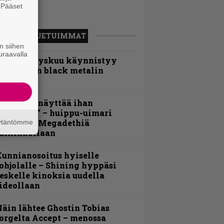
. Pääset
e
LUETUIMMAT
n siihen
uraavalla
Espoon syyskuu käynnistyy
otimaisen black metalin
erkeissä
Mitalini näyttää ihan
lektralta” – huippu-uimari
amittelee Megadethiä
äytäntömme
alkinnollaan
unnianosoitus hyiselle
ohjolalle – Shining hyppäsi
eskelle kinoksia uudella
ideollaan
äin lähtee Ghostin Tobias
orgelta Accept – menossa