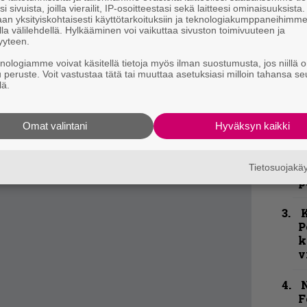
i sivuista, joilla vierailit, IP-osoitteestasi sekä laitteesi ominaisuuksista
ulavan ensimmäisen kerran, tiesin heti että
an yksityiskohtaisesti käyttötarkoituksiin ja teknologiakumppaneihimm
la välilehdellä. Hylkääminen voi vaikuttaa sivuston toimivuuteen ja
nen äänensä, karismansa ja monipuolisuutensa
yyteen.
ehdä asioita, joita emme ole aiemmin voineet
knologiamme voivat käsitellä tietoja myös ilman suostumusta, jos niillä o
assa menneisyyttä, vaan rakentamassa
u peruste. Voit vastustaa tätä tai muuttaa asetuksiasi milloin tahansa se
lä.
”, toteaa rumpali Boecklin.
k
m
Omat valintani
Hyväksyn kaikki
”
p
j
Tietosuojak
p
K
P
k
v
N
F