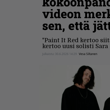
kokoonpanon
videon merk
sen, että j
"Paint It Red kertoo sii
kertoo uusi solisti Sara
Julkaistu:
30.6.2026 14:29
Vesa Siltanen