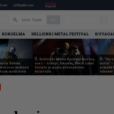
i.net
Leffatykki.com
PA
Etsi
KIRJAUDU
KOKOELMA
HELLSINKI METAL FESTIVAL
KUVAGAL
5.
6.
Hellsinki Metal Festival kuvina,
”He o
ostin Tobias
osa 1 – Accept, Carcass, Black Label
uutta” –
– menossa mukana
Society ja muita avauspäivän
nimeää b
 Korn-miehistöä
esiintyjiä
tehneet