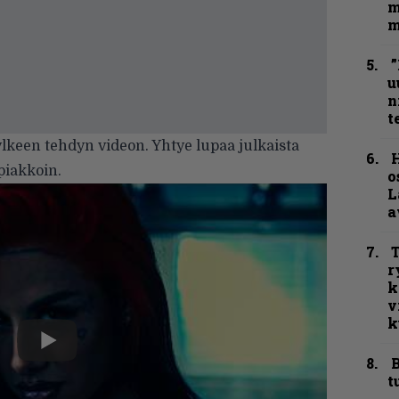
m
m
”
u
n
t
ylkeen tehdyn videon. Yhtye lupaa julkaista
H
piakkoin.
o
L
a
T
r
k
v
k
B
t