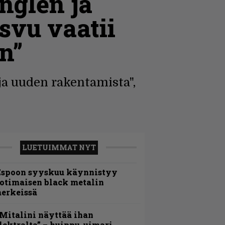
nglen ja
svu vaatii
n”
 ja uuden rakentamista",
LUETUIMMAT NYT
Espoon syyskuu käynnistyy
otimaisen black metalin
erkeissä
Mitalini näyttää ihan
lektralta” – huippu-uimari