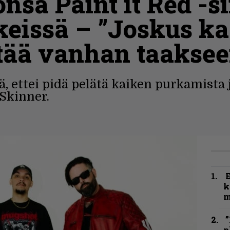
sa Paint it Red -si
eissä – ”Joskus ka
ättää vanhan taaksee
tä, ettei pidä pelätä kaiken purkamista
 Skinner.
k
m
”
p