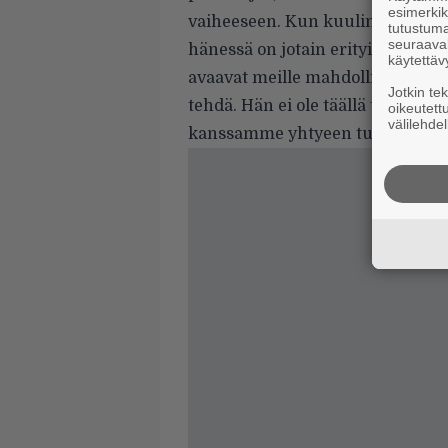
esimerkiks
vaiheeseen. Kun kuulin Saran la
tutustuma
seuraaval
hänessä on jotain erityistä. Hä
käytettäv
avaavat meille mahdollisuuksia t
Jotkin te
tehdä. Hän ei ole täällä toistam
oikeutett
välilehdel
kanssamme yhtyeen tulevaisuutta