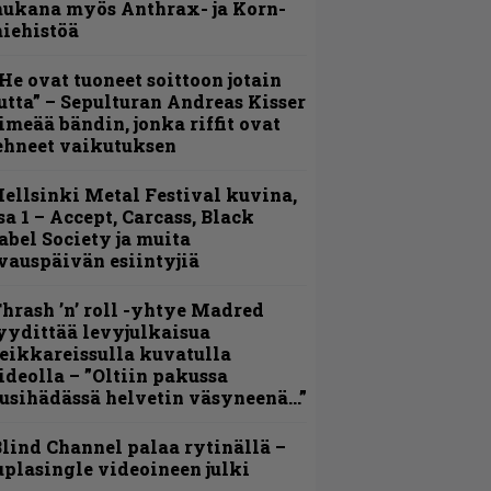
ukana myös Anthrax- ja Korn-
iehistöä
He ovat tuoneet soittoon jotain
utta” – Sepulturan Andreas Kisser
imeää bändin, jonka riffit ovat
ehneet vaikutuksen
ellsinki Metal Festival kuvina,
sa 1 – Accept, Carcass, Black
abel Society ja muita
vauspäivän esiintyjiä
hrash ’n’ roll -yhtye Madred
yydittää levyjulkaisua
eikkareissulla kuvatulla
ideolla – ”Oltiin pakussa
usihädässä helvetin väsyneenä…”
lind Channel palaa rytinällä –
uplasingle videoineen julki