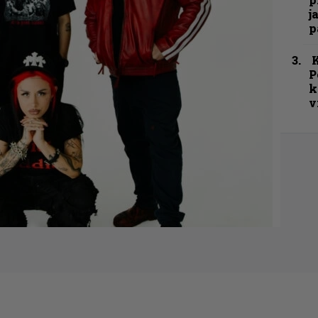
j
p
K
P
k
v