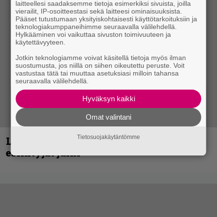
laitteellesi saadaksemme tietoja esimerkiksi sivuista, joilla
vierailit, IP-osoitteestasi sekä laitteesi ominaisuuksista.
Pääset tutustumaan yksityiskohtaisesti käyttötarkoituksiin ja
teknologiakumppaneihimme seuraavalla välilehdellä.
Hylkääminen voi vaikuttaa sivuston toimivuuteen ja
käytettävyyteen.
Jotkin teknologiamme voivat käsitellä tietoja myös ilman
suostumusta, jos niillä on siihen oikeutettu peruste. Voit
vastustaa tätä tai muuttaa asetuksiasi milloin tahansa
seuraavalla välilehdellä.
Hyväksyn kaikki
Omat valintani
Tietosuojakäytäntömme
Loppuvuoden Hellsinki Metal Cruisen
esiintyjät julki