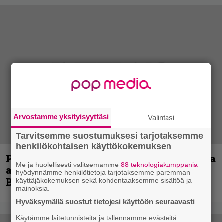
Arvostamme yksityisyyttäsi
Valintasi
Tarvitsemme suostumuksesi tarjotaksemme
henkilökohtaisen käyttökokemuksen
Paul Di’Anno on Iron Maidenin laulajista
Me ja huolellisesti valitsemamme
88 teknologiakumppania
ainoa todellinen legenda, sanoo Blaze
hyödynnämme henkilötietoja tarjotaksemme paremman
Bayley
käyttäjäkokemuksen sekä kohdentaaksemme sisältöä ja
mainoksia.
Hyväksymällä suostut tietojesi käyttöön seuraavasti
Käytämme laitetunnisteita ja tallennamme evästeitä