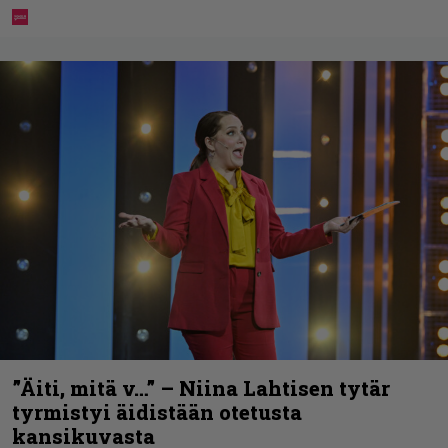
”Äiti, mitä v…” – Niina Lahtisen tytär
tyrmistyi äidistään otetusta
kansikuvasta