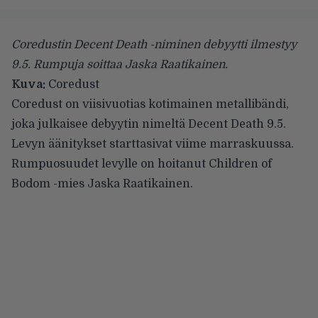
Coredustin Decent Death -niminen debyytti ilmestyy
9.5. Rumpuja soittaa Jaska Raatikainen.
Kuva:
Coredust
Coredust
on viisivuotias kotimainen metallibändi,
joka julkaisee debyytin nimeltä Decent Death 9.5.
Levyn äänitykset starttasivat viime marraskuussa.
Rumpuosuudet levylle on hoitanut
Children of
Bodom
-mies Jaska Raatikainen.