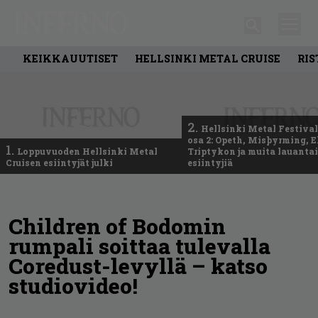
KEIKKAUUTISET
HELLSINKI METAL CRUISE
RIS
2.
Hellsinki Metal Festival
osa 2: Opeth, Misþyrming, E
1.
Loppuvuoden Hellsinki Metal
Triptykon ja muita lauanta
Cruisen esiintyjät julki
esiintyjiä
Children of Bodomin
rumpali soittaa tulevalla
Coredust-levyllä – katso
studiovideo!