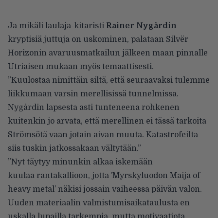
Ja mikäli laulaja-kitaristi
Rainer Nygårdin
kryptisiä juttuja on uskominen, palataan Silvër
Horizonin avaruusmatkailun jälkeen maan pinnalle
Utriaisen mukaan myös temaattisesti.
”Kuulostaa nimittäin siltä, että seuraavaksi tulemme
liikkumaan varsin merellisissä tunnelmissa.
Nygårdin lapsesta asti tunteneena rohkenen
kuitenkin jo arvata, että merellinen ei tässä tarkoita
Strömsötä vaan jotain aivan muuta. Katastrofeilta
siis tuskin jatkossakaan vältytään.”
”Nyt täytyy minunkin alkaa iskemään
kuulaa rantakallioon, jotta ’Myrskyluodon Maija of
heavy metal’ näkisi jossain vaiheessa päivän valon.
Uuden materiaalin valmistumisaikataulusta en
uskalla lupailla tarkempia, mutta motivaatiota