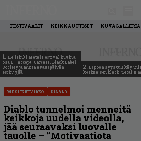
FESTIVAALIT
KEIKKAUUTISET
KUVAGALLERIA
1.
Hellsinki Metal Festival kuvina,
osa 1 – Accept, Carcass, Black Label
2.
Society ja muita avauspäivän
Espoon syyskuu käynni
esiintyjiä
kotimaisen black metalin m
MUSIIKKIVIDEO
DIABLO
Diablo tunnelmoi menneitä
keikkoja uudella videolla,
jää seuraavaksi luovalle
tauolle – ”Motivaatiota