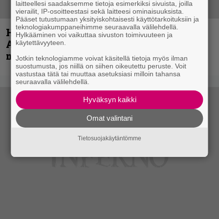
laitteellesi saadaksemme tietoja esimerkiksi sivuista, joilla
vierailit, IP-osoitteestasi sekä laitteesi ominaisuuksista.
Pääset tutustumaan yksityiskohtaisesti käyttötarkoituksiin ja
teknologiakumppaneihimme seuraavalla välilehdellä.
Hellsinki Metal Festival kuvina, osa 1 –
Hylkääminen voi vaikuttaa sivuston toimivuuteen ja
Accept, Carcass, Black Label Society ja
käytettävyyteen.
muita avauspäivän esiintyjiä
Jotkin teknologiamme voivat käsitellä tietoja myös ilman
suostumusta, jos niillä on siihen oikeutettu peruste. Voit
vastustaa tätä tai muuttaa asetuksiasi milloin tahansa
seuraavalla välilehdellä.
Hyväksyn kaikki
Omat valintani
Tietosuojakäytäntömme