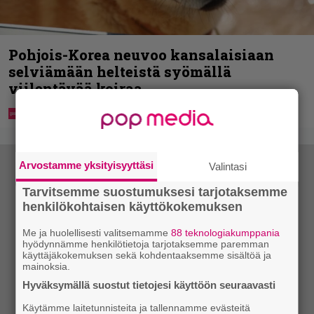
Pohjois-Korea neuvoo kansalaisiaan
selviämään helteistä syömällä
viilentävää koiraa
Arvostamme yksityisyyttäsi
Valintasi
Tarvitsemme suostumuksesi tarjotaksemme
henkilökohtaisen käyttökokemuksen
Me ja huolellisesti valitsemamme
88 teknologiakumppania
hyödynnämme henkilötietoja tarjotaksemme paremman
käyttäjäkokemuksen sekä kohdentaaksemme sisältöä ja
mainoksia.
Hyväksymällä suostut tietojesi käyttöön seuraavasti
Käytämme laitetunnisteita ja tallennamme evästeitä