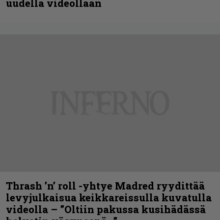
uudella videollaan
Thrash ’n’ roll -yhtye Madred ryydittää
levyjulkaisua keikkareissulla kuvatulla
videolla – ”Oltiin pakussa kusihädässä