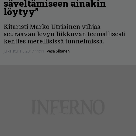
säveltämiseen ainakin
löytyy”
Kitaristi Marko Utriainen vihjaa
seuraavan levyn liikkuvan teemallisesti
kenties merellisissä tunnelmissa.
Julkaistu:
1.8.2017 11:11
Vesa Siltanen