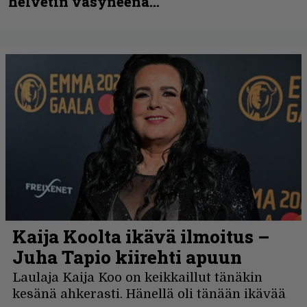
helvetin väsyneenä…”