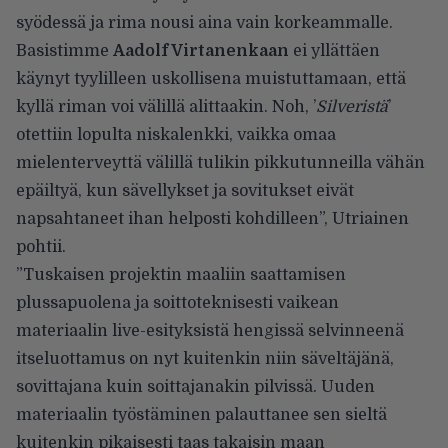
syödessä ja rima nousi aina vain korkeammalle.
Basistimme
Aadolf Virtanenkaan
ei yllättäen
käynyt tyylilleen uskollisena muistuttamaan, että
kyllä riman voi välillä alittaakin. Noh, ’
Silveristä
’
otettiin lopulta niskalenkki, vaikka omaa
mielenterveyttä välillä tulikin pikkutunneilla vähän
epäiltyä, kun sävellykset ja sovitukset eivät
napsahtaneet ihan helposti kohdilleen”, Utriainen
pohtii.
”Tuskaisen projektin maaliin saattamisen
plussapuolena ja soittoteknisesti vaikean
materiaalin live-esityksistä hengissä selvinneenä
itseluottamus on nyt kuitenkin niin säveltäjänä,
sovittajana kuin soittajanakin pilvissä. Uuden
materiaalin työstäminen palauttanee sen sieltä
kuitenkin pikaisesti taas takaisin maan