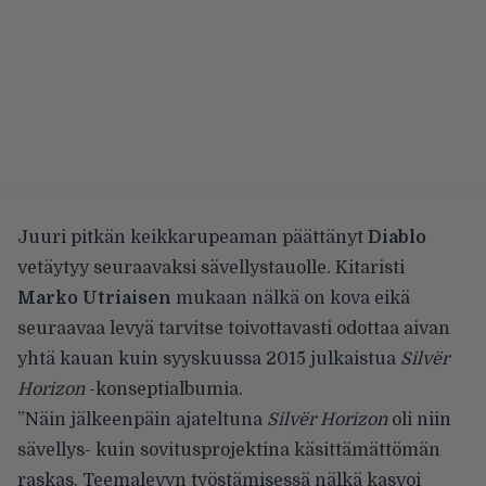
Juuri pitkän keikkarupeaman päättänyt
Diablo
vetäytyy seuraavaksi sävellystauolle. Kitaristi
Marko Utriaisen
mukaan nälkä on kova eikä
seuraavaa levyä tarvitse toivottavasti odottaa aivan
yhtä kauan kuin syyskuussa 2015 julkaistua
Silvër
Horizon
-konseptialbumia.
”Näin jälkeenpäin ajateltuna
Silvër Horizon
oli niin
sävellys- kuin sovitusprojektina käsittämättömän
raskas. Teemalevyn työstämisessä nälkä kasvoi