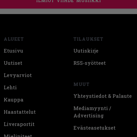
ILMIÖT
VIIHDE
MUSIIKKI
Footer
ALUEET
TILAUKSET
Etusivu
Uutiskirje
Uutiset
RSS-syötteet
Levyarviot
MUUT
Lehti
Yhteystiedot & Palaute
Kauppa
Mediamyynti /
Haastattelut
Advertising
Liveraportit
Evästeasetukset
Mielipiteet