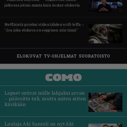
jatkossa jotain muuta kuin Avatar-elokuvia
Netflixistä poistuu viiden tähden scifi-leffa –
”Jos joku elokuva on eeppinen niin tämä”
ELOKUVAT
TV-OHJELMAT
SUORATOISTO
Lapset ostivat isälle lahjaksi arvan
– päävoitto tuli, mutta miten sitten
kävikään
Laulaja Aki Samuli on nyt Aki