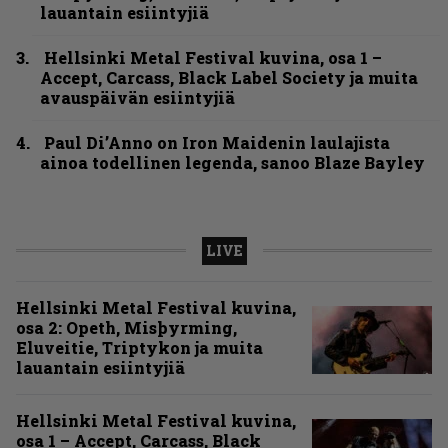
lauantain esiintyjiä
Hellsinki Metal Festival kuvina, osa 1 –
Accept, Carcass, Black Label Society ja muita
avauspäivän esiintyjiä
Paul Di’Anno on Iron Maidenin laulajista
ainoa todellinen legenda, sanoo Blaze Bayley
LIVE
Hellsinki Metal Festival kuvina,
osa 2: Opeth, Misþyrming,
Eluveitie, Triptykon ja muita
lauantain esiintyjiä
Hellsinki Metal Festival kuvina,
osa 1 – Accept, Carcass, Black