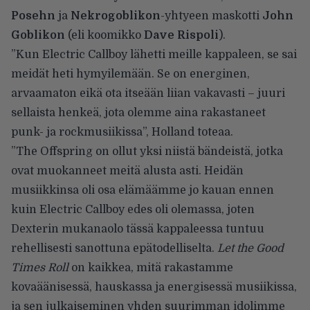
Posehn
ja
Nekrogoblikon
-yhtyeen maskotti
John
Goblikon
(eli koomikko
Dave Rispoli
).
”Kun Electric Callboy lähetti meille kappaleen, se sai
meidät heti hymyilemään. Se on energinen,
arvaamaton eikä ota itseään liian vakavasti – juuri
sellaista henkeä, jota olemme aina rakastaneet
punk- ja rockmusiikissa”, Holland toteaa.
”The Offspring on ollut yksi niistä bändeistä, jotka
ovat muokanneet meitä alusta asti. Heidän
musiikkinsa oli osa elämäämme jo kauan ennen
kuin Electric Callboy edes oli olemassa, joten
Dexterin mukanaolo tässä kappaleessa tuntuu
rehellisesti sanottuna epätodelliselta.
Let the Good
Times Roll
on kaikkea, mitä rakastamme
kovaäänisessä, hauskassa ja energisessä musiikissa,
ja sen julkaiseminen yhden suurimman idolimme