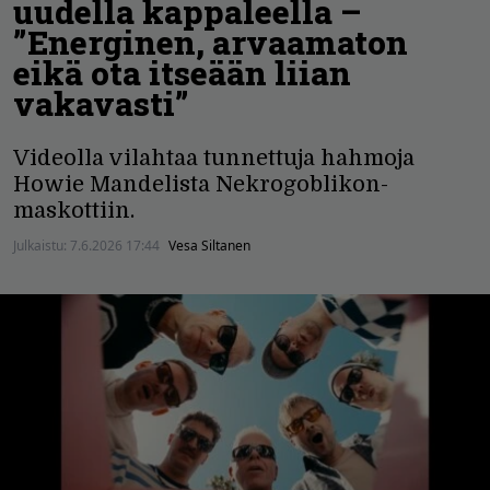
uudella kappaleella –
”Energinen, arvaamaton
eikä ota itseään liian
vakavasti”
Videolla vilahtaa tunnettuja hahmoja
Howie Mandelista Nekrogoblikon-
maskottiin.
Julkaistu:
7.6.2026 17:44
Vesa Siltanen