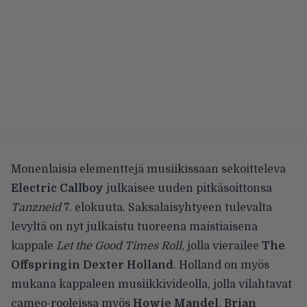
Monenlaisia elementtejä musiikissaan sekoitteleva
Electric Callboy
julkaisee uuden pitkäsoittonsa
Tanzneid
7. elokuuta. Saksalaisyhtyeen tulevalta
levyltä on nyt julkaistu tuoreena maistiaisena
kappale
Let the Good Times Roll
, jolla vierailee
The
Offspringin Dexter Holland
. Holland on myös
mukana kappaleen musiikkivideolla, jolla vilahtavat
cameo-rooleissa myös
Howie Mandel
,
Brian