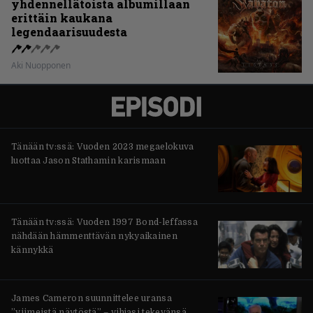
yhdennellätoista albumillaan
erittäin kaukana
legendaarisuudesta
Aki Nuopponen
Tänään tv:ssä: Vuoden 2023 megaelokuva
luottaa Jason Stathamin karismaan
Tänään tv:ssä: Vuoden 1997 Bond-leffassa
nähdään hämmenttävän nykyaikainen
kännykkä
James Cameron suunnittelee uransa
”viimeistä näytöstä” – vihjasi tekevänsä