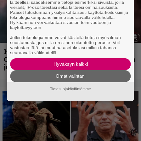
laitteellesi saadaksemme tietoja esimerkiksi sivuista, joilla
vierailit, IP-osoitteestasi sekä laitteesi ominaisuuksista.
Pääset tutustumaan yksityiskohtaisesti käyttötarkoituksiin ja
teknologiakumppaneihimme seuraavalla välilehdellä.
Hylkääminen voi vaikuttaa sivuston toimivuuteen ja
käytettävyyteen.
Jotkin teknologiamme voivat käsitellä tietoja myös ilman
suostumusta, jos niillä on siihen oikeutettu peruste. Voit
vastustaa tätä tai muuttaa asetuksiasi milloin tahansa
Hellsinki Metal Festival kuvina, osa 2:
seuraavalla välilehdellä.
Opeth, Misþyrming, Eluveitie, Triptykon
Hyväksyn kaikki
ja muita lauantain esiintyjiä
Omat valintani
Tietosuojakäytäntömme