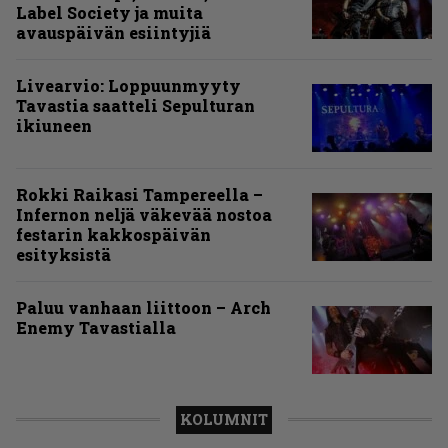
Label Society ja muita
avauspäivän esiintyjiä
Livearvio: Loppuunmyyty
Tavastia saatteli Sepulturan
ikiuneen
Rokki Raikasi Tampereella –
Infernon neljä väkevää nostoa
festarin kakkospäivän
esityksistä
Paluu vanhaan liittoon – Arch
Enemy Tavastialla
KOLUMNIT