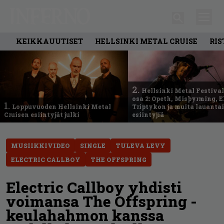
KEIKKAUUTISET
HELLSINKI METAL CRUISE
RIS
2.
Hellsinki Metal Festival
osa 2: Opeth, Misþyrming, E
1.
Loppuvuoden Hellsinki Metal
Triptykon ja muita lauanta
Cruisen esiintyjät julki
esiintyjiä
MUSIIKKIVIDEO
SINGLE
TULEVA LEVY
ELECTRIC CALLBOY
THE OFFSPRING
Electric Callboy yhdisti
voimansa The Offspring -
keulahahmon kanssa