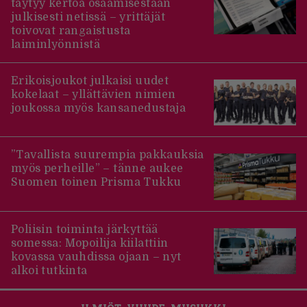
täytyy kertoa osaamisestaan
julkisesti netissä – yrittäjät
toivovat rangaistusta
laiminlyönnistä
Erikoisjoukot julkaisi uudet
kokelaat – yllättävien nimien
joukossa myös kansanedustaja
”Tavallista suurempia pakkauksia
myös perheille” – tänne aukee
Suomen toinen Prisma Tukku
Poliisin toiminta järkyttää
somessa: Mopoilija kiilattiin
kovassa vauhdissa ojaan – nyt
alkoi tutkinta