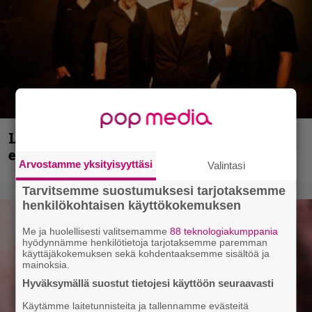
Loppuvuoden Hellsinki Metal Cruisen
esiintyjät julki
Arvostamme yksityisyyttäsi
Valintasi
Tarvitsemme suostumuksesi tarjotaksemme
henkilökohtaisen käyttökokemuksen
Me ja huolellisesti valitsemamme
88 teknologiakumppania
hyödynnämme henkilötietoja tarjotaksemme paremman
käyttäjäkokemuksen sekä kohdentaaksemme sisältöä ja
mainoksia.
Hyväksymällä suostut tietojesi käyttöön seuraavasti
Käytämme laitetunnisteita ja tallennamme evästeitä