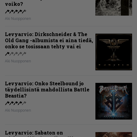
voiko?
Aki Nuopponen
Levyarvio: Dirkschneider & The
Old Gang -albumista ei aina tiedä,
onko se tosissaan tehty vai ei
Aki Nuopponen
Levyarvio: Onko Steelbound jo
täydellisintä mahdollista Battle
Beastia?
Aki Nuopponen
Levyarvio: Sabaton on