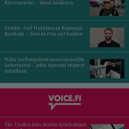
Kirvesniemi – tässä hääkuva
Seiska: Joel Harkimo ja Kastanja
Rauhala – Joel kertoo nyt kaiken
Näky pullonpalautusautomaatilla
hekotuttaa – joku taatusti repinyt
tahallaan
Yle: Uuden lain myötä työnhakijan