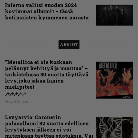
Inferno valitsi vuoden 2024
kovimmat albumit – tässä
kotimaisten kymmenen parasta
ARVIOT
”Metallica ei ole koskaan
pelännyt kehittyä ja muuttua” –
tarkistelussa 30 vuotta täyttävä
levy, joka jakaa fanien
mielipiteet
Vesa Siltanen
Levyarvio: Coronerin
paluualbumi 32 vuotta edellisen
levytyksen jälkeen ei voi
mitenkään täyttää odotuksia. Vai