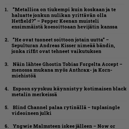
”Metallica on tiukempi kuin koskaan ja te
haluatte jonkun nulikan yrittävän olla
Hetfield?” – Pepper Keenan muisteli
ensimmäistä koesoittoaan hevijätin kanssa
”He ovat tuoneet soittoon jotain uutta” –
Sepulturan Andreas Kisser nimeää bändin,
jonka riffit ovat tehneet vaikutuksen
Näin lähtee Ghostin Tobias Forgelta Accept –
menossa mukana myös Anthrax- ja Korn-
miehistöä
Espoon syyskuu käynnistyy kotimaisen black
metalin merkeissä
Blind Channel palaa rytinällä – tuplasingle
videoineen julki
Yngwie Malmsteen iskee jälleen – Now or