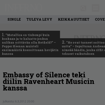
SINGLE
TULEVA LEVY
KEIKKAUUTISET
COVE
1.
”Metallica on tiukempi kuin
koskaan ja te haluatte jonkun
2.
nulikan yrittävän olla Hetfield?” –
”He ovat tuoneet soittoo
Pepper Keenan muisteli
uutta” – Sepulturan Andreas
ensimmäistä koesoittoaan hevijätin
nimeää bändin, jonka riffit
kanssa
tehneet vaikutuksen
Embassy of Silence teki
diilin Ravenheart Musicin
kanssa
Julkaistu:
6.3.2012 20:00