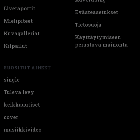
Liveraportit
Evästeasetukset
Mielipiteet
Tietosuoja
Kuvagalleriat
Käyttäytymiseen
perustuva mainonta
Kilpailut
SUOSITUT AIHEET
single
Tuleva levy
keikkauutiset
cover
musiikkivideo