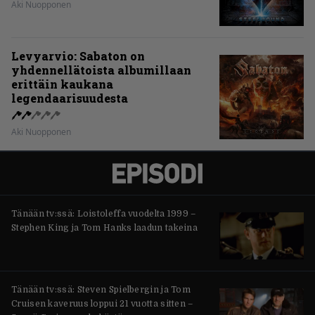
Aki Nuopponen
Levyarvio: Sabaton on
yhdennellätoista albumillaan
erittäin kaukana
legendaarisuudesta
Aki Nuopponen
Tänään tv:ssä: Loistoleffa vuodelta 1999 –
Stephen King ja Tom Hanks laadun takeina
Tänään tv:ssä: Steven Spielbergin ja Tom
Cruisen kaveruus loppui 21 vuotta sitten –