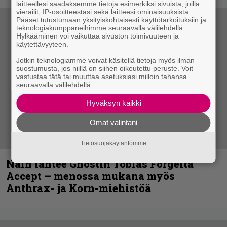
laitteellesi saadaksemme tietoja esimerkiksi sivuista, joilla
vierailit, IP-osoitteestasi sekä laitteesi ominaisuuksista.
Pääset tutustumaan yksityiskohtaisesti käyttötarkoituksiin ja
teknologiakumppaneihimme seuraavalla välilehdellä.
Hylkääminen voi vaikuttaa sivuston toimivuuteen ja
käytettävyyteen.
Jotkin teknologiamme voivat käsitellä tietoja myös ilman
suostumusta, jos niillä on siihen oikeutettu peruste. Voit
vastustaa tätä tai muuttaa asetuksiasi milloin tahansa
seuraavalla välilehdellä.
Hyväksyn kaikki
Omat valintani
Tietosuojakäytäntömme
Näin lähtee Ghostin Tobias Forgelta
Accept – menossa mukana myös
Anthrax- ja Korn-miehistöä