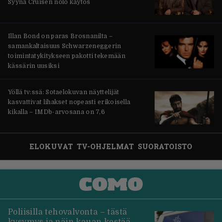
Syynä Cruisen nolo käytös
Illan Bond on paras Brosnanilta –
samankaltaisuus Schwarzeneggerin
toimintatykitykseen pakotti tekemään
kässärin uusiksi
Yöllä tv:ssä: Sotaelokuvan näyttelijät
kasvattivat lihakset nopeasti erikoisella
kikalla – IMDb-arvosana on 7,6
ELOKUVAT
TV-OHJELMAT
SUORATOISTO
Poliisilla tehovalvonta – tästä
kysymys ja näin kauan kestää