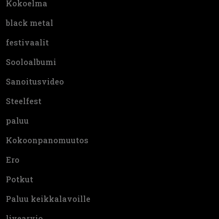
Kokoelma
black metal
festivaalit
Sooloalbumi
Sanoitusvideo
Steelfest
paluu
Kokoonpanomuutos
Ero
Potkut
Paluu keikkalavoille
livearvio