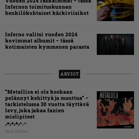
Vuoden 2024 raskaimmat – tässä
Infernon toimituskunnan
henkilökohtaiset kärkiviisikot
Inferno valitsi vuoden 2024
kovimmat albumit – tässä
kotimaisten kymmenen parasta
ARVIOT
”Metallica ei ole koskaan
pelännyt kehittyä ja muuttua” –
tarkistelussa 30 vuotta täyttävä
levy, joka jakaa fanien
mielipiteet
Vesa Siltanen