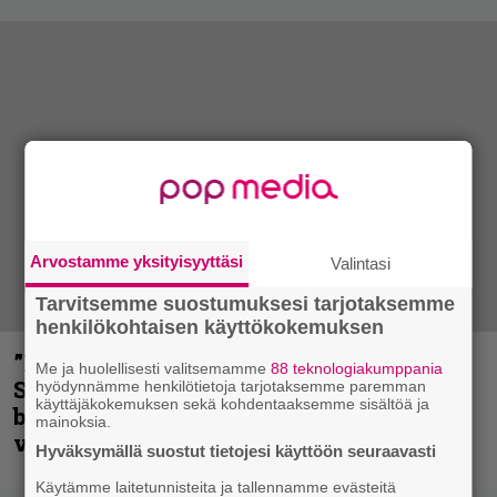
Arvostamme yksityisyyttäsi
Valintasi
Tarvitsemme suostumuksesi tarjotaksemme
henkilökohtaisen käyttökokemuksen
”He ovat tuoneet soittoon jotain uutta” –
Me ja huolellisesti valitsemamme
88 teknologiakumppania
Sepulturan Andreas Kisser nimeää
hyödynnämme henkilötietoja tarjotaksemme paremman
käyttäjäkokemuksen sekä kohdentaaksemme sisältöä ja
bändin, jonka riffit ovat tehneet
mainoksia.
vaikutuksen
Hyväksymällä suostut tietojesi käyttöön seuraavasti
Käytämme laitetunnisteita ja tallennamme evästeitä