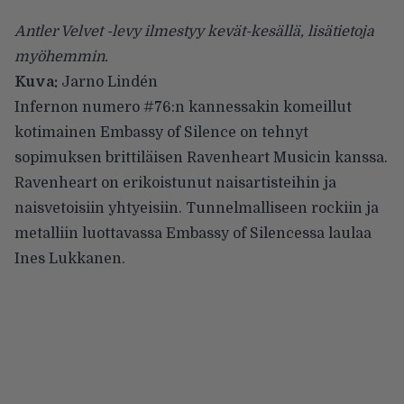
Antler Velvet -levy ilmestyy kevät-kesällä, lisätietoja
myöhemmin.
Kuva:
Jarno Lindén
Infernon numero #76:n
kannessakin komeillut
kotimainen
Embassy of Silence
on tehnyt
sopimuksen brittiläisen Ravenheart Musicin kanssa.
Ravenheart on erikoistunut naisartisteihin ja
naisvetoisiin yhtyeisiin. Tunnelmalliseen rockiin ja
metalliin luottavassa Embassy of Silencessa laulaa
Ines Lukkanen.