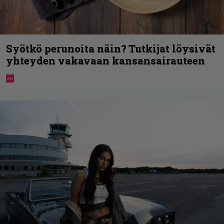
Syötkö perunoita näin? Tutkijat löysivät
yhteyden vakavaan kansansairauteen