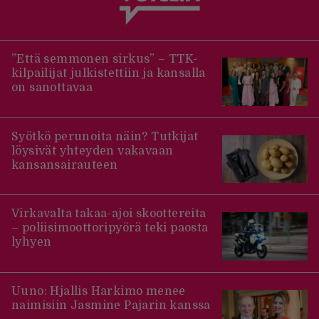
”Että semmonen sirkus” – TTK-
kilpailijat julkistettiin ja kansalla
on sanottavaa
Syötkö perunoita näin? Tutkijat
löysivät yhteyden vakavaan
kansansairauteen
Virkavalta takaa-ajoi skoottereita
– poliisimoottoripyörä teki paosta
lyhyen
Uuno: Hjallis Harkimo menee
naimisiin Jasmine Pajarin kanssa