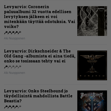
Levyarvio: Coronerin
paluualbumi 32 vuotta edellisen
levytyksen jälkeen ei voi
mitenkään täyttää odotuksia. Vai
voiko?
Aki Nuopponen
Levyarvio: Dirkschneider & The
Old Gang -albumista ei aina tiedä,
onko se tosissaan tehty vai ei
Aki Nuopponen
Levyarvio: Onko Steelbound jo
täydellisintä mahdollista Battle
Beastia?