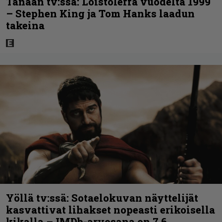
Tänään tv:ssä: Loistoleffa vuodelta 1999
– Stephen King ja Tom Hanks laadun
takeina
Yöllä tv:ssä: Sotaelokuvan näyttelijät
kasvattivat lihakset nopeasti erikoisella
kikalla – IMDb-arvosana on 7,6