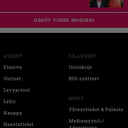
ILMIÖT
VIIHDE
MUSIIKKI
Footer
ALUEET
TILAUKSET
Etusivu
Uutiskirje
Uutiset
RSS-syötteet
Levyarviot
MUUT
Lehti
Yhteystiedot & Palaute
Kauppa
Mediamyynti /
Haastattelut
Advertising