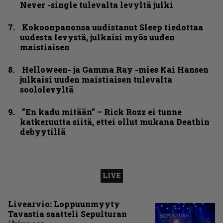
Never -single tulevalta levyltä julki
Kokoonpanonsa uudistanut Sleep tiedottaa
uudesta levystä, julkaisi myös uuden
maistiaisen
Helloween- ja Gamma Ray -mies Kai Hansen
julkaisi uuden maistiaisen tulevalta
soololevyltä
”En kadu mitään” – Rick Rozz ei tunne
katkeruutta siitä, ettei ollut mukana Deathin
debyytillä
LIVE
Livearvio: Loppuunmyyty
Tavastia saatteli Sepulturan