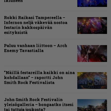
ikiuneen
Rokki Raikasi Tampereella –
Infernon neljä väkevää nostoa
festarin kakkospäivän
esityksistä
Paluu vanhaan liittoon – Arch
Enemy Tavastialla
”Näillä festareilla kaikki on aina
kohdallaan” – raportti John
Smith Rock Festivalista
John Smith Rock Festivalin
yleisögalleria – bongaatko itsesi
tai tuttuja joukosta?