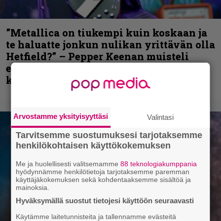
”Metallica on tiukempi kuin koskaan ja
te haluatte jonkun nulikan yrittävän olla
Hetfield?” – Pepper Keenan muisteli
ensimmäistä koesoittoaan hevijätin
kanssa
Arvostamme yksityisyyttäsi
Valintasi
Tarvitsemme suostumuksesi tarjotaksemme
henkilökohtaisen käyttökokemuksen
Me ja huolellisesti valitsemamme
88 teknologiakumppania
hyödynnämme henkilötietoja tarjotaksemme paremman
käyttäjäkokemuksen sekä kohdentaaksemme sisältöä ja
mainoksia.
Hyväksymällä suostut tietojesi käyttöön seuraavasti
Käytämme laitetunnisteita ja tallennamme evästeitä