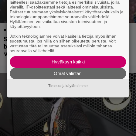
laitteellesi saadaksemme tietoja esimerkiksi sivuista, joilla
vierailit, IP-osoitteestasi sekä laitteesi ominaisuuksista.
Pääset tutustumaan yksityiskohtaisesti käyttötarkoituksiin ja
teknologiakumppaneihimme seuraavalla välilehdellä.
Hylkääminen voi vaikuttaa sivuston toimivuuteen ja
käytettävyyteen.
”He ovat tuoneet soittoon jotain uutta” –
Jotkin teknologiamme voivat käsitellä tietoja myös ilman
Sepulturan Andreas Kisser nimeää
suostumusta, jos niillä on siihen oikeutettu peruste. Voit
bändin, jonka riffit ovat tehneet
vastustaa tätä tai muuttaa asetuksiasi milloin tahansa
seuraavalla välilehdellä.
vaikutuksen
Hyväksyn kaikki
Omat valintani
Tietosuojakäytäntömme