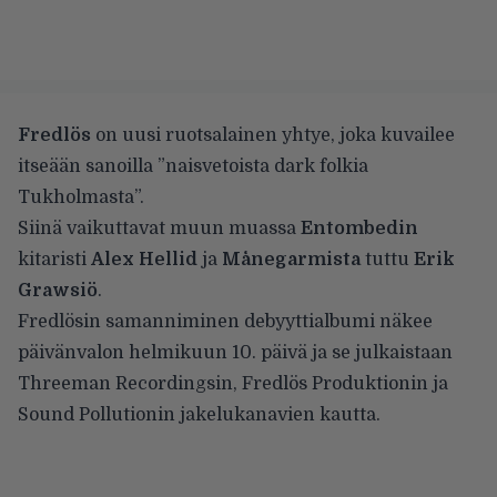
Fredlös
on uusi ruotsalainen yhtye, joka kuvailee
itseään sanoilla ”naisvetoista dark folkia
Tukholmasta”.
Siinä vaikuttavat muun muassa
Entombedin
kitaristi
Alex Hellid
ja
Månegarmista
tuttu
Erik
Grawsiö
.
Fredlösin samanniminen debyyttialbumi näkee
päivänvalon helmikuun 10. päivä ja se julkaistaan
Threeman Recordingsin, Fredlös Produktionin ja
Sound Pollutionin jakelukanavien kautta.