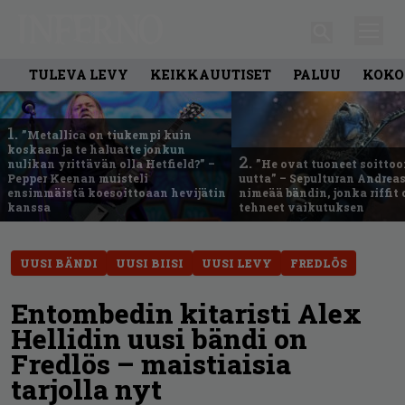
TULEVA LEVY
KEIKKAUUTISET
PALUU
KOKO
1.
”Metallica on tiukempi kuin
koskaan ja te haluatte jonkun
2.
nulikan yrittävän olla Hetfield?” –
”He ovat tuoneet soittoo
Pepper Keenan muisteli
uutta” – Sepulturan Andreas
ensimmäistä koesoittoaan hevijätin
nimeää bändin, jonka riffit
kanssa
tehneet vaikutuksen
UUSI BÄNDI
UUSI BIISI
UUSI LEVY
FREDLÖS
Entombedin kitaristi Alex
Hellidin uusi bändi on
Fredlös – maistiaisia
tarjolla nyt