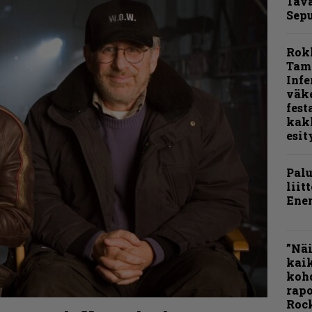
Tava
Sepu
Rok
Tamp
Infe
väk
fest
kak
esit
Pal
liit
Ene
”Näi
kaik
kohd
rapo
Rock