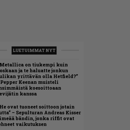
LUETUIMMAT NYT
Metallica on tiukempi kuin
oskaan ja te haluatte jonkun
ulikan yrittävän olla Hetfield?”
 Pepper Keenan muisteli
nsimmäistä koesoittoaan
evijätin kanssa
He ovat tuoneet soittoon jotain
utta” – Sepulturan Andreas Kisser
imeää bändin, jonka riffit ovat
ehneet vaikutuksen