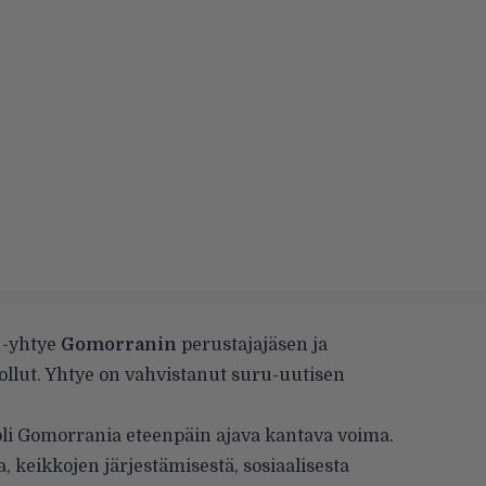
 -yhtye
Gomorranin
perustajajäsen ja
llut. Yhtye on vahvistanut suru-uutisen
li oli Gomorrania eteenpäin ajava kantava voima.
a, keikkojen järjestämisestä, sosiaalisesta