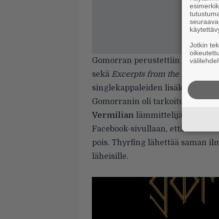
esimerkiks
tutustuma
seuraaval
käytettäv
Jotkin te
oikeutett
Gomorran perustettiin vuonna 20
välilehdel
sekä
Excerpts from the Dark Age
singlekappaleiden lisäksi neljä m
Gomorranin oli tarkoitus konser
Vermilian
lämmittelijänä Helsin
Facebook-sivullaan
, että konsert
pois. Thyrfing lähettää saman i
läheisille.