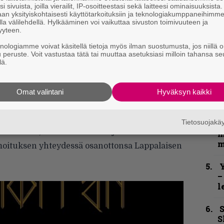
h
i sivuista, joilla vierailit, IP-osoitteestasi sekä laitteesi ominaisuuksista
an yksityiskohtaisesti käyttötarkoituksiin ja teknologiakumppaneihimm
la välilehdellä. Hylkääminen voi vaikuttaa sivuston toimivuuteen ja
”
yyteen.
u
knologiamme voivat käsitellä tietoja myös ilman suostumusta, jos niillä o
n
u peruste. Voit vastustaa tätä tai muuttaa asetuksiasi milloin tahansa se
t
19. Yhtye julkaisi viime vuonna kaksi singleä
lä.
-ep:n, joka sisältää mainittujen
B
uuta biisiä.
t
Omat valintani
Hyväksyn kaikki
toida tulevana viikonloppuna
Thyrfingin
ja
N
gin Ääniwallissa. Thyrfing
vahvistaa omalla
Tietosuojak
F
ti toteutuu, mutta Gomorran jää luonnollisesti
m
m
lmoituksen yhteydessä osanottonsa Lappalaisen
Y
–
l
S
S