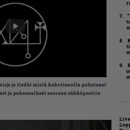
r
”
t
m
t
m
B
u
m
kirje ja tiedät mistä kahvitauolla puhutaan!
et ja puheenaiheet suoraan sähköpostiin
Live
Lop