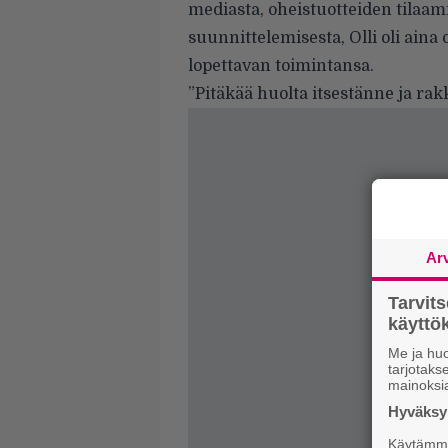
mediasta, oheistuotteiden tilaam
suunnittelemisesta, Olli oli aina 
lopettavan toimintansa.
”Pitäkää huolta itsestänne ja rak
Ar
Tarvit
käytt
Me ja huo
tarjotak
mainoksi
Hyväksym
Käytämme 