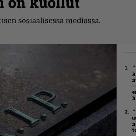
 on kuollut
isen sosiaalisessa mediassa.
”
k
n
–
e
h
”
u
n
t