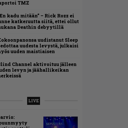
aportoi TMZ
En kadu mitään” – Rick Rozz ei
unne katkeruutta siitä, ettei ollut
ukana Deathin debyytillä
Kokoonpanonsa uudistanut Sleep
iedottaa uudesta levystä, julkaisi
yös uuden maistiaisen
lind Channel aktivoituu jälleen
uden levyn ja jäähallikeikan
erkeissä
LIVE
arvio:
puunmyyty