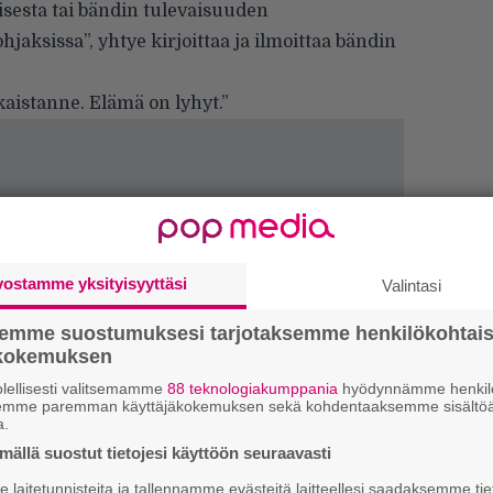
isesta tai bändin tulevaisuuden
ohjaksissa”, yhtye kirjoittaa ja ilmoittaa bändin
kaistanne. Elämä on lyhyt.”
vostamme yksityisyyttäsi
Valintasi
semme suostumuksesi tarjotaksemme henkilökohtai
ökokemuksen
lellisesti valitsemamme
88 teknologiakumppania
hyödynnämme henkilö
”
semme paremman käyttäjäkokemuksen sekä kohdentaaksemme sisältöä
k
a.
n
ällä suostut tietojesi käyttöön seuraavasti
–
e
laitetunnisteita ja tallennamme evästeitä laitteellesi saadaksemme tie