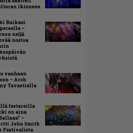
stia saatteli
lturan ikiuneen
ki Raikasi
ereella –
rnon neljä
evää nostoa
arin
kospäivän
yksistä
uu vanhaan
toon – Arch
my Tavastialla
llä festareilla
ki on aina
allaan” –
rtti John Smith
 Festivalista