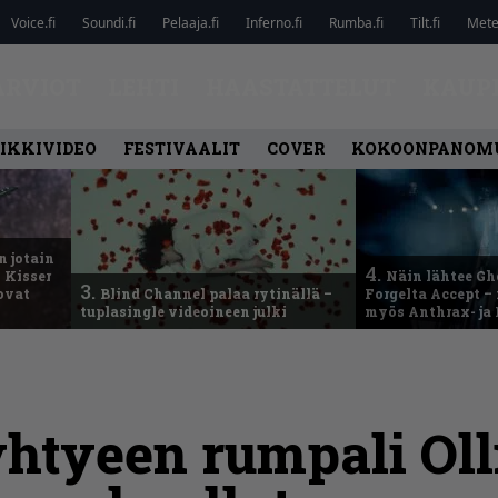
Voice.fi
Soundi.fi
Pelaaja.fi
Inferno.fi
Rumba.fi
Tilt.fi
Metel
ARVIOT
LEHTI
HAASTATTELUT
KAUP
IKKIVIDEO
FESTIVAALIT
COVER
KOKOONPANOM
n jotain
4.
 Kisser
Näin lähtee Gh
3.
 ovat
Blind Channel palaa rytinällä –
Forgelta Accept 
tuplasingle videoineen julki
myös Anthrax- ja
htyeen rumpali Oll