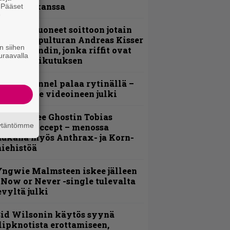
evijätin kanssa
. Pääset
e
He ovat tuoneet soittoon jotain
utta” – Sepulturan Andreas Kisser
n siihen
imeää bändin, jonka riffit ovat
uraavalla
ehneet vaikutuksen
lind Channel palaa rytinällä –
uplasingle videoineen julki
äin lähtee Ghostin Tobias
äytäntömme
orgelta Accept – menossa
ukana myös Anthrax- ja Korn-
iehistöä
ngwie Malmsteen iskee jälleen
 Now or Never -single tulevalta
evyltä julki
id Wilsonin käytös syynä
lipknotista erottamiseen,