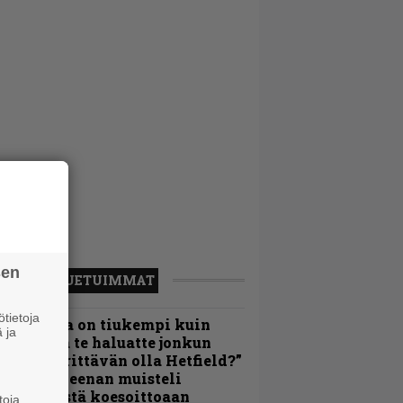
sen
LUETUIMMAT
tietoja
Metallica on tiukempi kuin
 ja
oskaan ja te haluatte jonkun
ulikan yrittävän olla Hetfield?”
 Pepper Keenan muisteli
nsimmäistä koesoittoaan
toja