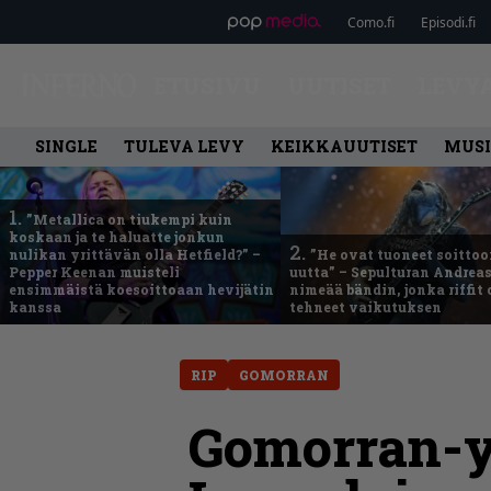
Como.fi
Episodi.fi
ETUSIVU
UUTISET
LEVY
SINGLE
TULEVA LEVY
KEIKKAUUTISET
MUSI
1.
”Metallica on tiukempi kuin
koskaan ja te haluatte jonkun
2.
nulikan yrittävän olla Hetfield?” –
”He ovat tuoneet soittoo
Pepper Keenan muisteli
uutta” – Sepulturan Andreas
ensimmäistä koesoittoaan hevijätin
nimeää bändin, jonka riffit
kanssa
tehneet vaikutuksen
RIP
GOMORRAN
Gomorran-y