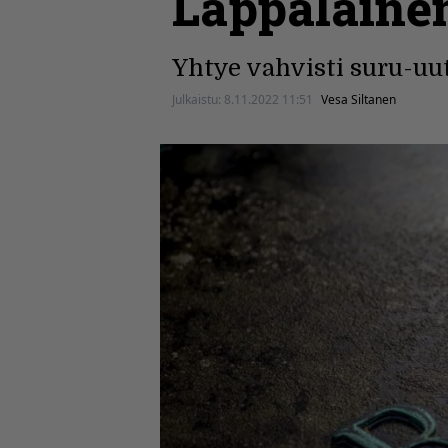
Lappalainen
Yhtye vahvisti suru-uut
Julkaistu:
8.11.2022 11:51
Vesa Siltanen