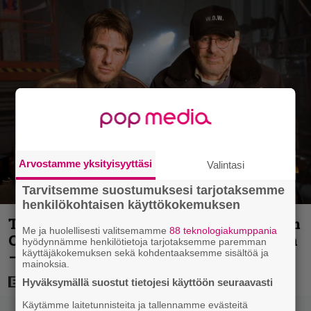
Arvostamme yksityisyyttäsi
Valintasi
Tarvitsemme suostumuksesi tarjotaksemme
henkilökohtaisen käyttökokemuksen
Tänään tv:ssä: Steven Spielbergin ja Tom
Me ja huolellisesti valitsemamme
88 teknologiakumppania
Cruisen kaveruus loppui 21 vuotta sitten
hyödynnämme henkilötietoja tarjotaksemme paremman
käyttäjäkokemuksen sekä kohdentaaksemme sisältöä ja
– Syynä Cruisen nolo käytös
mainoksia.
Hyväksymällä suostut tietojesi käyttöön seuraavasti
Käytämme laitetunnisteita ja tallennamme evästeitä