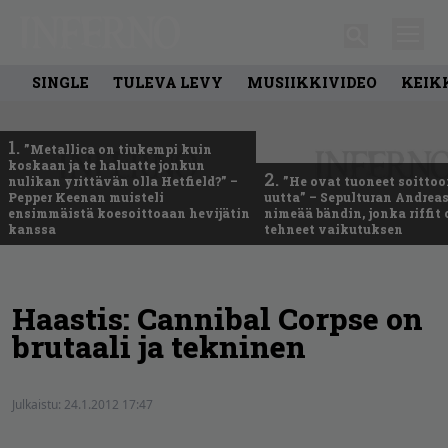
SINGLE
TULEVA LEVY
MUSIIKKIVIDEO
KEIK
1.
”Metallica on tiukempi kuin
koskaan ja te haluatte jonkun
2.
nulikan yrittävän olla Hetfield?” –
”He ovat tuoneet soittoo
Pepper Keenan muisteli
uutta” – Sepulturan Andreas
ensimmäistä koesoittoaan hevijätin
nimeää bändin, jonka riffit
kanssa
tehneet vaikutuksen
Haastis: Cannibal Corpse on
brutaali ja tekninen
Julkaistu:
24.1.2012 17:47