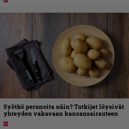
Syötkö perunoita näin? Tutkijat löysivät
yhteyden vakavaan kansansairauteen