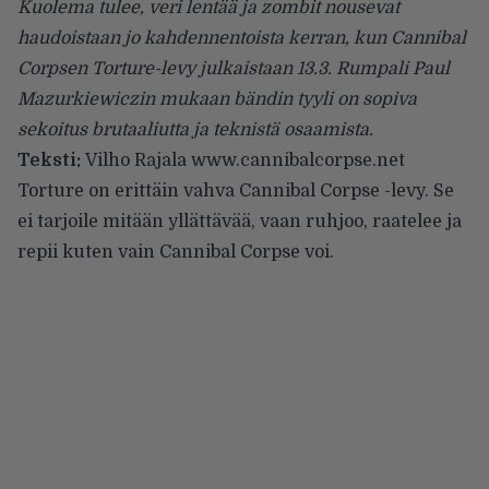
Kuolema tulee, veri lentää ja zombit nousevat
haudoistaan jo kahdennentoista kerran, kun Cannibal
Corpsen Torture-levy julkaistaan 13.3. Rumpali Paul
Mazurkiewiczin mukaan bändin tyyli on sopiva
sekoitus brutaaliutta ja teknistä osaamista.
Teksti:
Vilho Rajala
www.cannibalcorpse.net
Torture on erittäin vahva Cannibal Corpse -levy. Se
ei tarjoile mitään yllättävää, vaan ruhjoo, raatelee ja
repii kuten vain Cannibal Corpse voi.