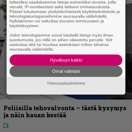
laitteellesi saadaksemme tietoja esimerkiksi sivuista, joilla
vierailit, IP-osoitteestasi sekä laitteesi ominaisuuksista.
Pääset tutustumaan yksityiskohtaisesti käyttötarkoituksiin ja
teknologiakumppaneihimme seuraavalla välilehdellä.
Hylkääminen voi vaikuttaa sivuston toimivuuteen ja
käytettävyyteen.
Jotkin teknologiamme voivat käsitellä tietoja myös ilman
suostumusta, jos niillä on siihen oikeutettu peruste. Voit
vastustaa tätä tai muuttaa asetuksiasi milloin tahansa
seuraavalla välilehdellä.
Hyväksyn kaikki
Omat valintani
Tietosuojakäytäntömme
Poliisilla tehovalvonta – tästä kysymys
ja näin kauan kestää