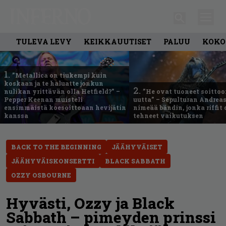
TULEVA LEVY
KEIKKAUUTISET
PALUU
KOKO
1.
”Metallica on tiukempi kuin
koskaan ja te haluatte jonkun
2.
nulikan yrittävän olla Hetfield?” –
”He ovat tuoneet soittoo
Pepper Keenan muisteli
uutta” – Sepulturan Andreas
ensimmäistä koesoittoaan hevijätin
nimeää bändin, jonka riffit
kanssa
tehneet vaikutuksen
BACK TO THE BEGINNING
JÄÄHYVÄISET
JÄÄHYVÄISKONSERTTI
BLACK SABBATH
OZZY OSBOURNE
Hyvästi, Ozzy ja Black
Sabbath – pimeyden prinssi