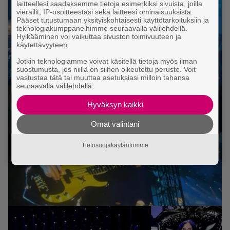
laitteellesi saadaksemme tietoja esimerkiksi sivuista, joilla
vierailit, IP-osoitteestasi sekä laitteesi ominaisuuksista.
Pääset tutustumaan yksityiskohtaisesti käyttötarkoituksiin ja
teknologiakumppaneihimme seuraavalla välilehdellä.
Hylkääminen voi vaikuttaa sivuston toimivuuteen ja
käytettävyyteen.
Jotkin teknologiamme voivat käsitellä tietoja myös ilman
suostumusta, jos niillä on siihen oikeutettu peruste. Voit
vastustaa tätä tai muuttaa asetuksiasi milloin tahansa
seuraavalla välilehdellä.
Hyväksyn kaikki
Omat valintani
Tietosuojakäytäntömme