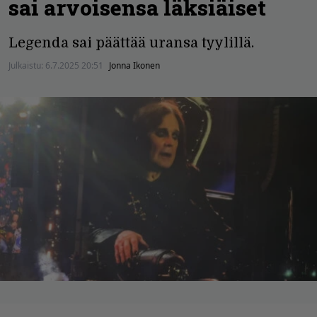
sai arvoisensa läksiäiset
Legenda sai päättää uransa tyylillä.
Julkaistu:
6.7.2025 20:51
Jonna Ikonen