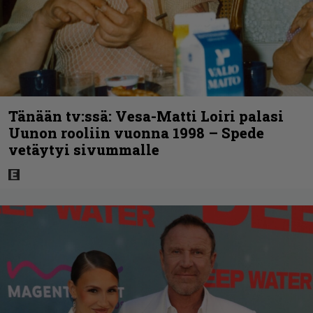
Tänään tv:ssä: Vesa-Matti Loiri palasi
Uunon rooliin vuonna 1998 – Spede
vetäytyi sivummalle