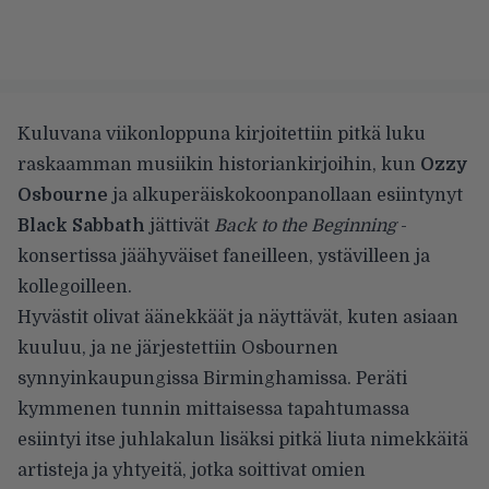
Kuluvana viikonloppuna kirjoitettiin pitkä luku
raskaamman musiikin historiankirjoihin, kun
Ozzy
Osbourne
ja alkuperäiskokoonpanollaan esiintynyt
Black Sabbath
jättivät
Back to the Beginning
-
konsertissa jäähyväiset faneilleen, ystävilleen ja
kollegoilleen.
Hyvästit olivat äänekkäät ja näyttävät, kuten asiaan
kuuluu, ja ne järjestettiin Osbournen
synnyinkaupungissa Birminghamissa. Peräti
kymmenen tunnin mittaisessa tapahtumassa
esiintyi itse juhlakalun lisäksi pitkä liuta nimekkäitä
artisteja ja yhtyeitä, jotka soittivat omien