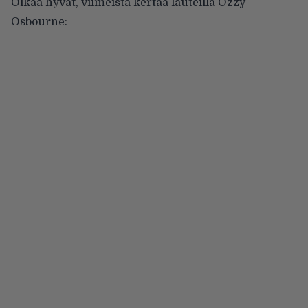
Olkaa hyvät, viimeistä kertaa lauteilla Ozzy
Osbourne: