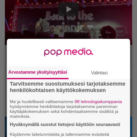
Arvostamme yksityisyyttäsi
Valintasi
Tarvitsemme suostumuksesi tarjotaksemme
henkilökohtaisen käyttökokemuksen
Me ja huolellisesti valitsemamme
88 teknologiakumppania
hyödynnämme henkilötietoja tarjotaksemme paremman
käyttäjäkokemuksen sekä kohdentaaksemme sisältöä ja
mainoksia.
Hyväksymällä suostut tietojesi käyttöön seuraavasti
Käytämme laitetunnisteita ja tallennamme evästeitä