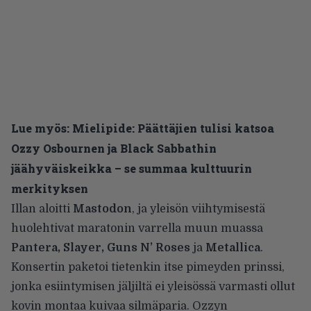
Lue myös:
Mielipide: Päättäjien tulisi katsoa
Ozzy Osbournen ja Black Sabbathin
jäähyväiskeikka – se summaa kulttuurin
merkityksen
Illan aloitti
Mastodon
, ja yleisön viihtymisestä
huolehtivat maratonin varrella muun muassa
Pantera, Slayer, Guns N’ Roses
ja
Metallica
.
Konsertin paketoi tietenkin itse pimeyden prinssi,
jonka esiintymisen jäljiltä ei yleisössä varmasti ollut
kovin montaa kuivaa silmäparia. Ozzyn