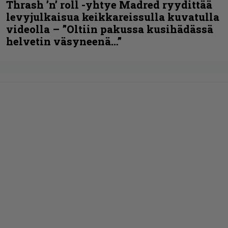
Thrash ’n’ roll -yhtye Madred ryydittää
levyjulkaisua keikkareissulla kuvatulla
videolla – ”Oltiin pakussa kusihädässä
helvetin väsyneenä…”