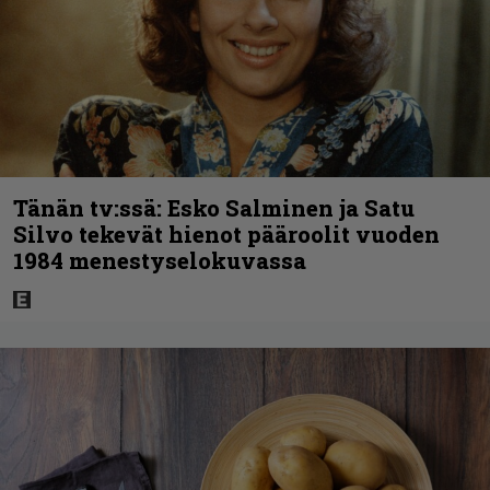
Tänän tv:ssä: Esko Salminen ja Satu
Silvo tekevät hienot pääroolit vuoden
1984 menestyselokuvassa