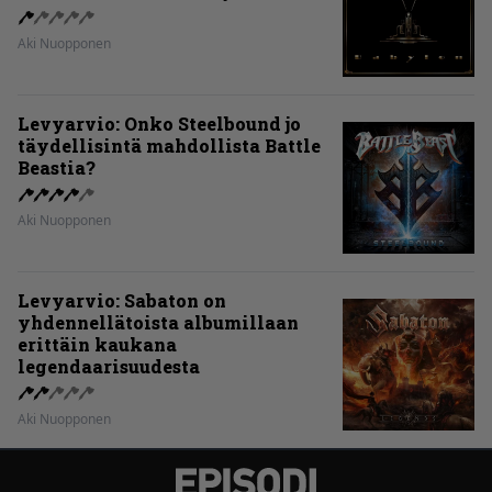
Aki Nuopponen
Levyarvio: Onko Steelbound jo
täydellisintä mahdollista Battle
Beastia?
Aki Nuopponen
Levyarvio: Sabaton on
yhdennellätoista albumillaan
erittäin kaukana
legendaarisuudesta
Aki Nuopponen