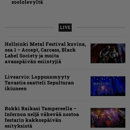
soololevyltä
LIVE
Hellsinki Metal Festival kuvina,
osa 1 – Accept, Carcass, Black
Label Society ja muita
avauspäivän esiintyjiä
Livearvio: Loppuunmyyty
Tavastia saatteli Sepulturan
ikiuneen
Rokki Raikasi Tampereella –
Infernon neljä väkevää nostoa
festarin kakkospäivän
esityksistä