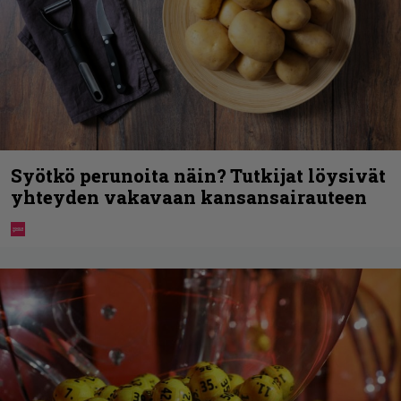
Syötkö perunoita näin? Tutkijat löysivät
yhteyden vakavaan kansansairauteen