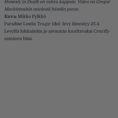
Honesty in Death on vahva kappale. Video on Gregor
Mackintoshin mielestä bändin paras.
Kuva:
Mikko Pylkkö
Paradise Lostin
Tragic Idol -levy ilmestyy 25.4.
Levyltä
lohkaistiin
jo aiemmin kuultavaksi Crucify-
niminen biisi.