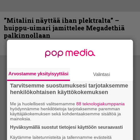
”Mitalini näyttää ihan plektralta” –
huippu-uimari jamittelee Megadethiä
palkinnollaan
Arvostamme yksityisyyttäsi
Valintasi
Tarvitsemme suostumuksesi tarjotaksemme
henkilökohtaisen käyttökokemuksen
Me ja huolellisesti valitsemamme
88 teknologiakumppania
hyödynnämme henkilötietoja tarjotaksemme paremman
käyttäjäkokemuksen sekä kohdentaaksemme sisältöä ja
mainoksia.
Hyväksymällä suostut tietojesi käyttöön seuraavasti
Käytämme laitetunnisteita ja tallennamme evästeitä