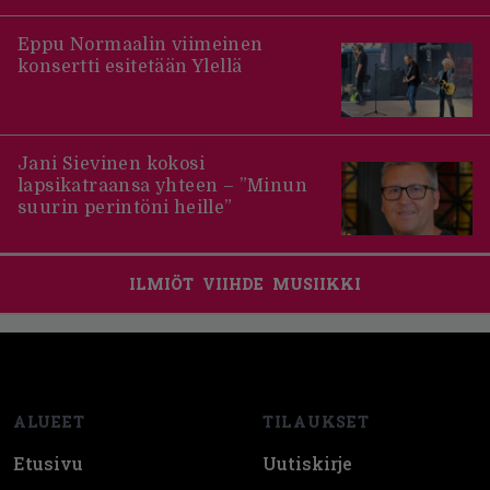
Eppu Normaalin viimeinen
konsertti esitetään Ylellä
Jani Sievinen kokosi
lapsikatraansa yhteen – ”Minun
suurin perintöni heille”
ILMIÖT
VIIHDE
MUSIIKKI
Footer
ALUEET
TILAUKSET
Etusivu
Uutiskirje