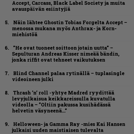
Accept, Carcass, Black Label Society ja muita
avauspäivän esiintyjiä
Näin lähtee Ghostin Tobias Forgelta Accept –
menossa mukana myös Anthrax- ja Korn-
miehistöä
”He ovat tuoneet soittoon jotain uutta” –
Sepulturan Andreas Kisser nimeää bändin,
jonka riffit ovat tehneet vaikutuksen
Blind Channel palaa rytinällä – tuplasingle
videoineen julki
Thrash ’n’ roll -yhtye Madred ryydittää
levyjulkaisua keikkareissulla kuvatulla
videolla – ”Oltiin pakussa kusihädässä
helvetin väsyneenä…”
Helloween- ja Gamma Ray -mies Kai Hansen
julkaisi uuden maistiaisen tulevalta