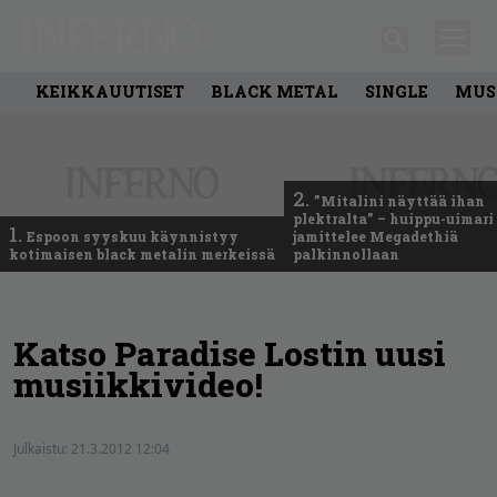
KEIKKAUUTISET
BLACK METAL
SINGLE
MUS
2.
”Mitalini näyttää ihan
plektralta” – huippu-uimari
1.
Espoon syyskuu käynnistyy
jamittelee Megadethiä
kotimaisen black metalin merkeissä
palkinnollaan
Katso Paradise Lostin uusi
musiikkivideo!
Julkaistu:
21.3.2012 12:04