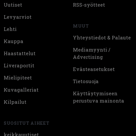
Uutiset
RSS-syötteet
Levyarviot
MUUT
Lehti
Yhteystiedot & Palaute
Kauppa
Mediamyynti /
Haastattelut
Advertising
Liveraportit
Evästeasetukset
Mielipiteet
Tietosuoja
Kuvagalleriat
Käyttäytymiseen
perustuva mainonta
Kilpailut
SUOSITUT AIHEET
keikkauutiset