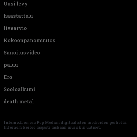
Uusi levy
haastattelu
livearvio
Kokoonpanomuutos
Sanoitusvideo
paluu
Ero
Sooloalbumi
death metal
Inferno.fi
on osa Pop Median digitaalisten medioiden perhettä.
Inferno.fi kertoo laajasti raskaan musiikin uutiset.