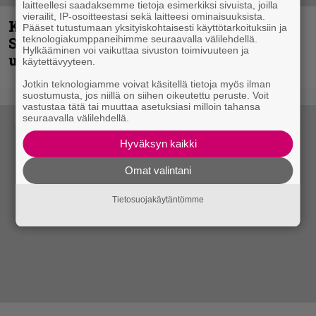
laitteellesi saadaksemme tietoja esimerkiksi sivuista, joilla
vierailit, IP-osoitteestasi sekä laitteesi ominaisuuksista.
Kunnianosoitus hyiselle Pohjolalle –
Pääset tutustumaan yksityiskohtaisesti käyttötarkoituksiin ja
teknologiakumppaneihimme seuraavalla välilehdellä.
Shining hyppäsi keskelle kinoksia
Hylkääminen voi vaikuttaa sivuston toimivuuteen ja
uudella videollaan
käytettävyyteen.
Jotkin teknologiamme voivat käsitellä tietoja myös ilman
suostumusta, jos niillä on siihen oikeutettu peruste. Voit
vastustaa tätä tai muuttaa asetuksiasi milloin tahansa
seuraavalla välilehdellä.
Hyväksyn kaikki
Omat valintani
Tietosuojakäytäntömme