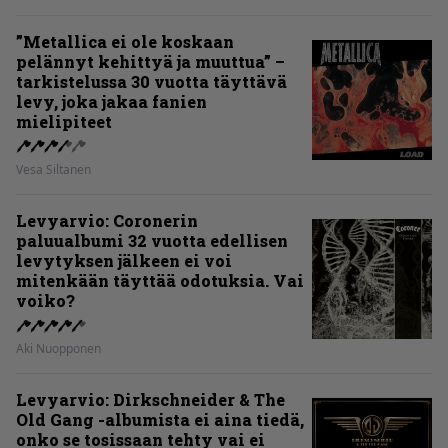
”Metallica ei ole koskaan
pelännyt kehittyä ja muuttua” –
tarkistelussa 30 vuotta täyttävä
levy, joka jakaa fanien
mielipiteet
Vesa Siltanen
Levyarvio: Coronerin
paluualbumi 32 vuotta edellisen
levytyksen jälkeen ei voi
mitenkään täyttää odotuksia. Vai
voiko?
Aki Nuopponen
Levyarvio: Dirkschneider & The
Old Gang -albumista ei aina tiedä,
onko se tosissaan tehty vai ei