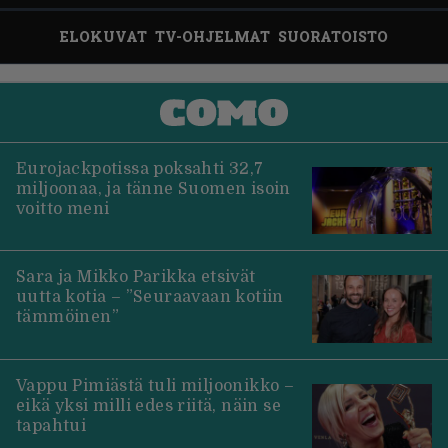
ELOKUVAT
TV-OHJELMAT
SUORATOISTO
Eurojackpotissa poksahti 32,7
miljoonaa, ja tänne Suomen isoin
voitto meni
Sara ja Mikko Parikka etsivät
uutta kotia – ”Seuraavaan kotiin
tämmöinen”
Vappu Pimiästä tuli miljoonikko –
eikä yksi milli edes riitä, näin se
tapahtui