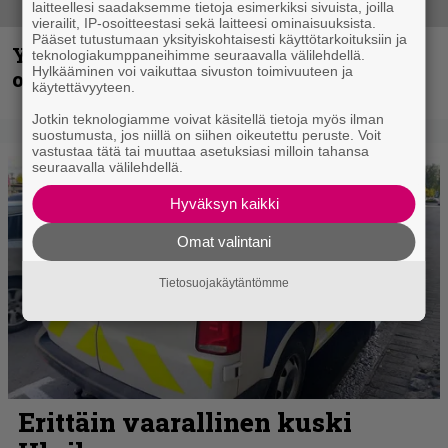
laitteellesi saadaksemme tietoja esimerkiksi sivuista, joilla
vierailit, IP-osoitteestasi sekä laitteesi ominaisuuksista.
Pääset tutustumaan yksityiskohtaisesti käyttötarkoituksiin ja
Yngwie Malmsteen iskee jälleen – Now
teknologiakumppaneihimme seuraavalla välilehdellä.
Hylkääminen voi vaikuttaa sivuston toimivuuteen ja
or Never -single tulevalta levyltä julki
käytettävyyteen.
Jotkin teknologiamme voivat käsitellä tietoja myös ilman
suostumusta, jos niillä on siihen oikeutettu peruste. Voit
vastustaa tätä tai muuttaa asetuksiasi milloin tahansa
seuraavalla välilehdellä.
Hyväksyn kaikki
Omat valintani
Tietosuojakäytäntömme