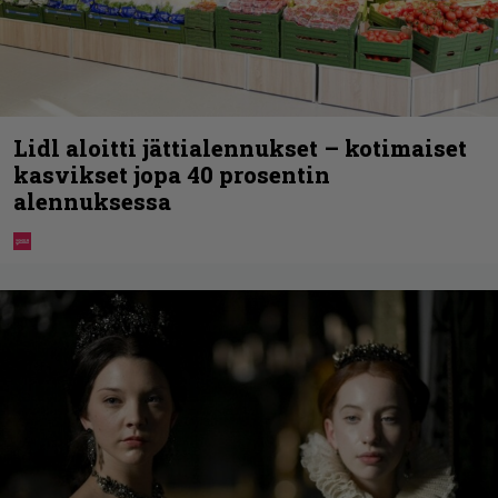
Lidl aloitti jättialennukset – kotimaiset
kasvikset jopa 40 prosentin
alennuksessa