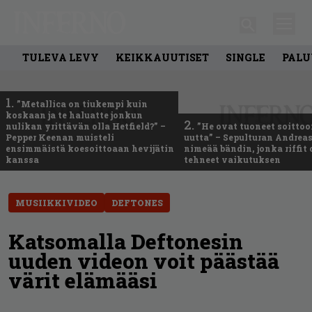
TULEVA LEVY
KEIKKAUUTISET
SINGLE
PALU
1.
”Metallica on tiukempi kuin
koskaan ja te haluatte jonkun
2.
nulikan yrittävän olla Hetfield?” –
”He ovat tuoneet soittoo
Pepper Keenan muisteli
uutta” – Sepulturan Andreas
ensimmäistä koesoittoaan hevijätin
nimeää bändin, jonka riffit
kanssa
tehneet vaikutuksen
MUSIIKKIVIDEO
DEFTONES
Katsomalla Deftonesin
uuden videon voit päästää
värit elämääsi