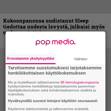
Kokoonpanonsa uudistanut Sleep
tiedottaa uudesta levystä, julkaisi myös
uuden maistiaisen
Arvostamme yksityisyyttäsi
Valintasi
Tarvitsemme suostumuksesi tarjotaksemme
henkilökohtaisen käyttökokemuksen
Me ja huolellisesti valitsemamme
88 teknologiakumppania
hyödynnämme henkilötietoja tarjotaksemme paremman
käyttäjäkokemuksen sekä kohdentaaksemme sisältöä ja
mainoksia.
Hyväksymällä suostut tietojesi käyttöön seuraavasti
Käytämme laitetunnisteita ja tallennamme evästeitä