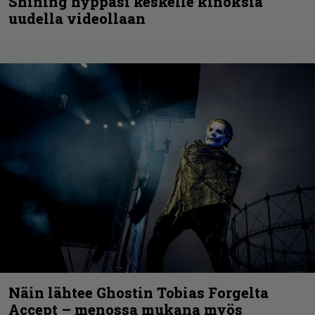
Shining hyppäsi keskelle kinoksia
uudella videollaan
Näin lähtee Ghostin Tobias Forgelta
Accept – menossa mukana myös