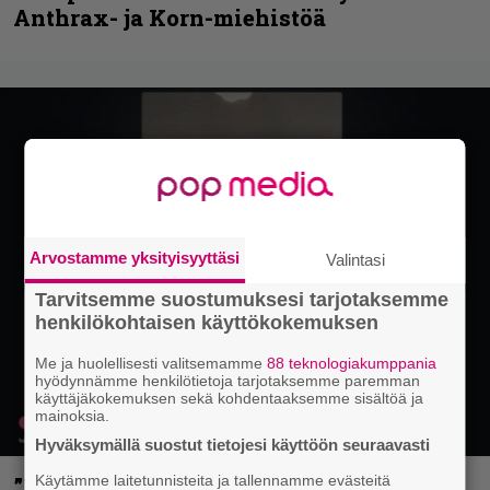
Anthrax- ja Korn-miehistöä
Arvostamme yksityisyyttäsi
Valintasi
Tarvitsemme suostumuksesi tarjotaksemme
henkilökohtaisen käyttökokemuksen
Me ja huolellisesti valitsemamme
88 teknologiakumppania
hyödynnämme henkilötietoja tarjotaksemme paremman
käyttäjäkokemuksen sekä kohdentaaksemme sisältöä ja
mainoksia.
Hyväksymällä suostut tietojesi käyttöön seuraavasti
Käytämme laitetunnisteita ja tallennamme evästeitä
”Mitalini näyttää ihan plektralta” –