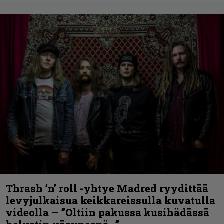
Thrash ’n’ roll -yhtye Madred ryydittää
levyjulkaisua keikkareissulla kuvatulla
videolla – ”Oltiin pakussa kusihädässä