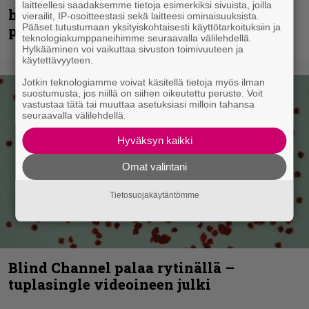
laitteellesi saadaksemme tietoja esimerkiksi sivuista, joilla
huippu-uimari jamittelee Megadethiä
vierailit, IP-osoitteestasi sekä laitteesi ominaisuuksista.
Pääset tutustumaan yksityiskohtaisesti käyttötarkoituksiin ja
palkinnollaan
teknologiakumppaneihimme seuraavalla välilehdellä.
Hylkääminen voi vaikuttaa sivuston toimivuuteen ja
käytettävyyteen.
Jotkin teknologiamme voivat käsitellä tietoja myös ilman
suostumusta, jos niillä on siihen oikeutettu peruste. Voit
vastustaa tätä tai muuttaa asetuksiasi milloin tahansa
seuraavalla välilehdellä.
Hyväksyn kaikki
Omat valintani
Tietosuojakäytäntömme
Blind Channel palaa rytinällä –
tuplasingle videoineen julki