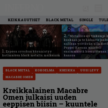
KEIKKAUUTISET
BLACK METAL
SINGLE
TUL
2.
”Metallica on tiukempi 
koskaan ja te haluatte jonk
nulikan yrittävän olla Hetfi
Pepper Keenan muisteli
1.
Espoon syyskuu käynnistyy
ensimmäistä koesoittoaan 
kotimaisen black metalin merkeissä
kanssa
BLACK METAL
KOKOELMA
KREIKKA
UUSI LEVY
MACABRE OMEN
Kreikkalainen Macabre
Omen julkaisi uuden
eeppisen biisin – kuuntele