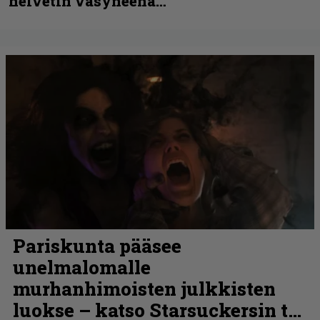
helvetin väsyneenä…”