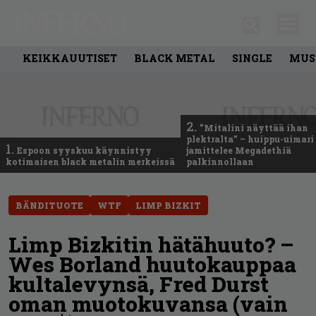
KEIKKAUUTISET
BLACK METAL
SINGLE
MUS
2.
”Mitalini näyttää ihan
plektralta” – huippu-uimari
1.
Espoon syyskuu käynnistyy
jamittelee Megadethiä
kotimaisen black metalin merkeissä
palkinnollaan
BÄNDITUOTE
WTF
LIMP BIZKIT
Limp Bizkitin hätähuuto? –
Wes Borland huutokauppaa
kultalevynsä, Fred Durst
oman muotokuvansa (vain