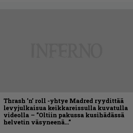
Thrash ’n’ roll -yhtye Madred ryydittää
levyjulkaisua keikkareissulla kuvatulla
videolla – ”Oltiin pakussa kusihädässä
helvetin väsyneenä…”