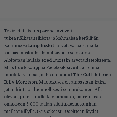
Tästä ei tilaisuus parane: nyt voit
tukea nälkätaiteilijoita ja kahmaista keräilijän
kammioosi
Limp Bizkit
-arvotavaraa samalla
kärpäsen iskulla. Ja millaista arvotavaraa.
Aloitetaan laulaja
Fred Durstin
arvotaideteoksesta.
Mies huutokauppaa Facebook-sivuillaan omaa
muotokuvaansa, jonka on luonut
The Cult
-kitaristi
Billy Morrison
. Muotokuvia on ainoastaan kaksi,
joten hinta on luonnollisesti sen mukainen. Alla
olevan, juuri sinulle kustomoidun, potretin saa
omakseen 5 000 taalan sijoituksella, kunhan
meilaat Billylle. (Siis oikeasti. Osoitteen löydät