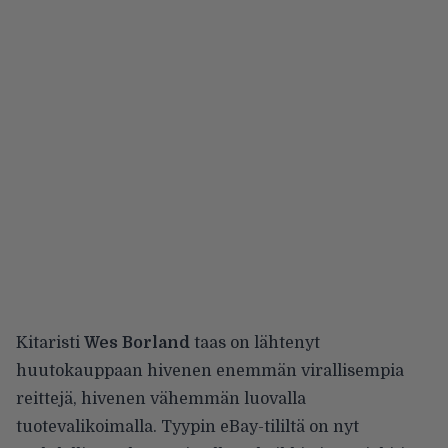
Kitaristi
Wes Borland
taas on lähtenyt
huutokauppaan hivenen enemmän virallisempia
reittejä, hivenen vähemmän luovalla
tuotevalikoimalla.
Tyypin eBay-tililtä
on nyt