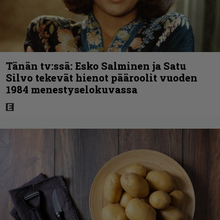
Tänän tv:ssä: Esko Salminen ja Satu
Silvo tekevät hienot pääroolit vuoden
1984 menestyselokuvassa