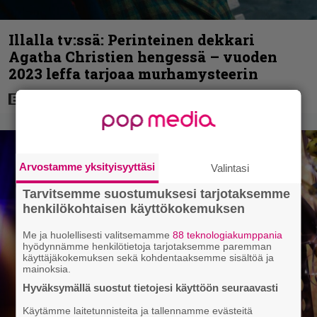
Illalla tv:ssä: Perinteinen dekkari
Agatha Christien hengessä – vuoden
2023 leffa tarjoaa murhamysteerin
Arvostamme yksityisyyttäsi
Valintasi
Tarvitsemme suostumuksesi tarjotaksemme
henkilökohtaisen käyttökokemuksen
Me ja huolellisesti valitsemamme
88 teknologiakumppania
hyödynnämme henkilötietoja tarjotaksemme paremman
käyttäjäkokemuksen sekä kohdentaaksemme sisältöä ja
mainoksia.
Hyväksymällä suostut tietojesi käyttöön seuraavasti
Käytämme laitetunnisteita ja tallennamme evästeitä