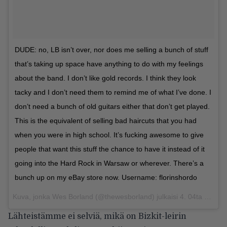
DUDE: no, LB isn’t over, nor does me selling a bunch of stuff
that’s taking up space have anything to do with my feelings
about the band. I don’t like gold records. I think they look
tacky and I don’t need them to remind me of what I’ve done. I
don’t need a bunch of old guitars either that don’t get played.
This is the equivalent of selling bad haircuts that you had
when you were in high school. It’s fucking awesome to give
people that want this stuff the chance to have it instead of it
going into the Hard Rock in Warsaw or wherever. There’s a
bunch up on my eBay store now. Username: florinshordo
Kuva, jonka Wes Borland (@thewesborland) julkaisi
4. 04ta 2016 klo 14.33 PDT
Lähteistämme ei selviä, mikä on Bizkit-leirin