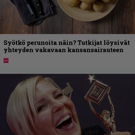
Syötkö perunoita näin? Tutkijat löysivät
yhteyden vakavaan kansansairauteen