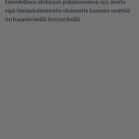
taloudellisen ahdingon pohjimmainen syy, mutta
eipä tämänkaltaisuutta tilaisuutta kannata vesittää
turhanpäiväisillä kysymyksillä.