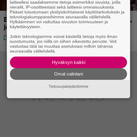
laitteellesi saadaksemme tietoja esimerkiksi sivuista, joilla
vierailit, IP-osoitteestasi sekä laitteesi ominaisuuksista.
Pääset tutustumaan yksityiskohtaisesti käyttötarkoituksiin ja
teknologiakumppaneihimme seuraavalla välilehdellä.
Eurojackpotissa poksahti 32,7 miljoonaa,
Hylkääminen voi vaikuttaa sivuston toimivuuteen ja
ja tänne Suomen isoin voitto meni
käytettävyyteen.
Jotkin teknologiamme voivat käsitellä tietoja myös ilman
suostumusta, jos niillä on siihen oikeutettu peruste. Voit
vastustaa tätä tai muuttaa asetuksiasi milloin tahansa
seuraavalla välilehdellä.
Hyväksyn kaikki
Omat valintani
Tietosuojakäytäntömme