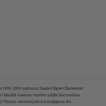
a 1998-1999 soittanut basisti
Kyle Christner
et
bändiä vastaan vaatien näiltä korvauksia
d Theory
-menestyslevyn hulppean 20-