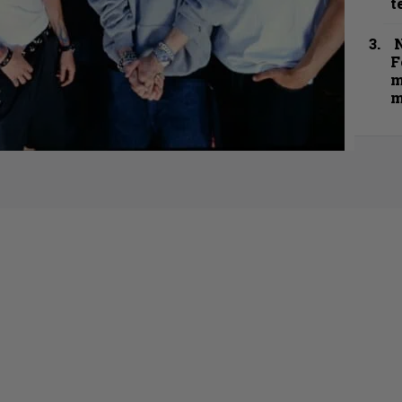
t
N
F
m
m