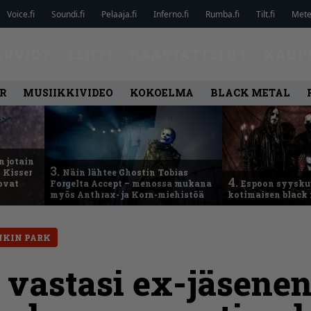
Voice.fi
Soundi.fi
Pelaaja.fi
Inferno.fi
Rumba.fi
Tilt.fi
Metel
ARVIOT
LEHTI
HAASTATTELUT
KAUP
R
MUSIIKKIVIDEO
KOKOELMA
BLACK METAL
n jotain
3.
 Kisser
Näin lähtee Ghostin Tobias
4.
 ovat
Forgelta Accept – menossa mukana
Espoon syysku
myös Anthrax- ja Korn-miehistöä
kotimaisen black 
NKIN PARK
 vastasi ex-jäsene