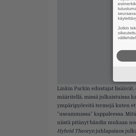
esimerkiks
tutustuma
seuraaval
käytettäv
Jotkin te
oikeutett
välilehdel
Linkin Parkin edustajat lisäävät, 
määritellä, missä julkaistuissa 
ympäripyöreitä termejä kuten ett
”useammassa” kappaleessa. Mitä t
niistä pitänyt bändin mukaan no
Hybrid Theoryn
juhlapainos julka