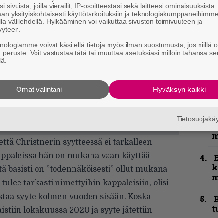
n
i sivuista, joilla vierailit, IP-osoitteestasi sekä laitteesi ominaisuuksista
–
an yksityiskohtaisesti käyttötarkoituksiin ja teknologiakumppaneihimm
la välilehdellä. Hylkääminen voi vaikuttaa sivuston toimivuuteen ja
e
yyteen.
h
knologiamme voivat käsitellä tietoja myös ilman suostumusta, jos niillä o
u peruste. Voit vastustaa tätä tai muuttaa asetuksiasi milloin tahansa se
”
lä.
u
n
t
Omat valintani
Hyväksyn kaikki
N
F
Tietosuojak
m
m
että Christnerin syytteessä ei tarkalleen
kappaleissa hän on mukana vaan käyttää
k
ä basisti on ”todennäköisesti” ollut mukana
m
ulee tarkasti nimettyihin kappaleisiin, olisi
staa syyte kolmen vuoden sisään. Koska
B
t
istiin lokakuussa 2020 ja syyte jätettiin