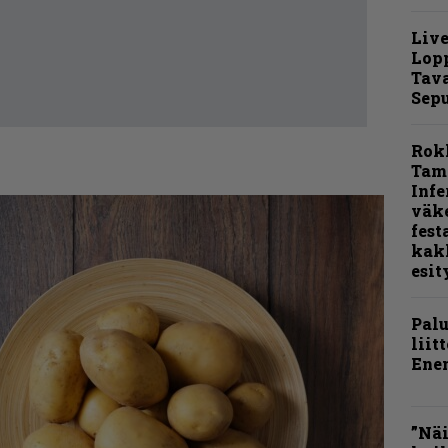
Live
Lop
Tava
Sepu
Rok
Tamp
Infe
väk
fest
kak
esit
Pal
liit
Ene
”Näi