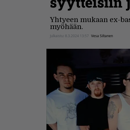
syytteisiin
Yhtyeen mukaan ex-basist
myöhään.
Julkaistu:
8.3.2024 13:57
Vesa Siltanen