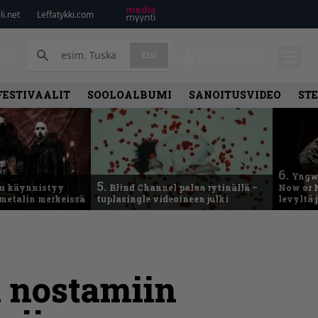
i.net
Leffatykki.com
PA
Etsi
KIRJAUDU
FESTIVAALIT
SOOLOALBUMI
SANOITUSVIDEO
ST
6.
Yngwi
5.
u käynnistyy
Blind Channel palaa rytinällä –
Now or N
metalin merkeissä
tuplasingle videoineen julki
levyltä 
n nostamiin