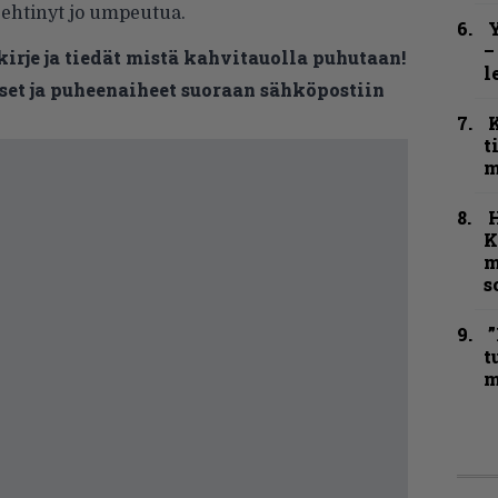
ehtinyt jo umpeutua.
Y
–
kirje ja tiedät mistä kahvitauolla puhutaan!
l
et ja puheenaiheet suoraan sähköpostiin
t
m
K
m
s
”
t
m