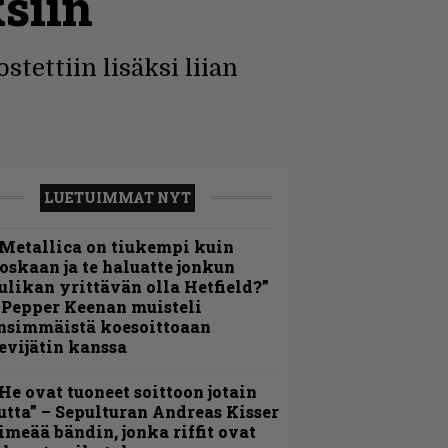
siin
stettiin lisäksi liian
LUETUIMMAT NYT
Metallica on tiukempi kuin
oskaan ja te haluatte jonkun
ulikan yrittävän olla Hetfield?”
 Pepper Keenan muisteli
nsimmäistä koesoittoaan
evijätin kanssa
He ovat tuoneet soittoon jotain
utta” – Sepulturan Andreas Kisser
imeää bändin, jonka riffit ovat