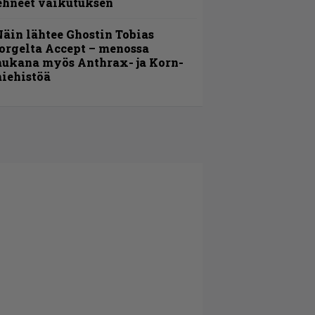
ehneet vaikutuksen
äin lähtee Ghostin Tobias
orgelta Accept – menossa
ukana myös Anthrax- ja Korn-
iehistöä