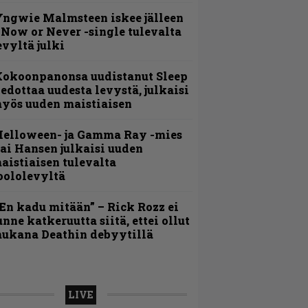
ngwie Malmsteen iskee jälleen
 Now or Never -single tulevalta
evyltä julki
Kokoonpanonsa uudistanut Sleep
iedottaa uudesta levystä, julkaisi
yös uuden maistiaisen
Helloween- ja Gamma Ray -mies
ai Hansen julkaisi uuden
aistiaisen tulevalta
oololevyltä
En kadu mitään” – Rick Rozz ei
unne katkeruutta siitä, ettei ollut
ukana Deathin debyytillä
LIVE