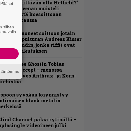
ulikan yrittävän olla Hetfield?”
. Pääset
 Pepper Keenan muisteli
e
nsimmäistä koesoittoaan
evijätin kanssa
n siihen
uraavalla
He ovat tuoneet soittoon jotain
utta” – Sepulturan Andreas Kisser
imeää bändin, jonka riffit ovat
ehneet vaikutuksen
äin lähtee Ghostin Tobias
orgelta Accept – menossa
äytäntömme
ukana myös Anthrax- ja Korn-
iehistöä
Espoon syyskuu käynnistyy
otimaisen black metalin
erkeissä
lind Channel palaa rytinällä –
uplasingle videoineen julki