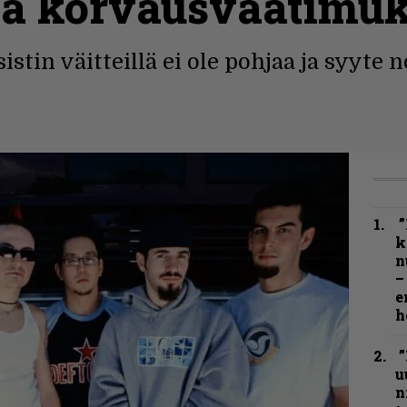
 ja korvausvaatimuk
in väitteillä ei ole pohjaa ja syyte no
”
k
n
–
e
h
”
u
n