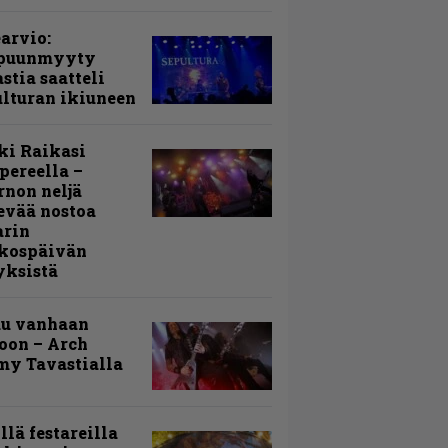
arvio:
puunmyyty
stia saatteli
lturan ikiuneen
ki Raikasi
ereella –
rnon neljä
evää nostoa
arin
kospäivän
yksistä
uu vanhaan
toon – Arch
my Tavastialla
llä festareilla