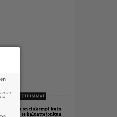
sen
tietoja
LUETUIMMAT
 ja
Metallica on tiukempi kuin
oskaan ja te haluatte jonkun
toja