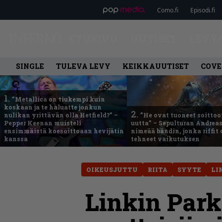
Como.fi
Episodi.fi
ETUSIVU
UUTISET
LEVY
SINGLE
TULEVA LEVY
KEIKKAUUTISET
COVE
1.
”Metallica on tiukempi kuin
koskaan ja te haluatte jonkun
2.
nulikan yrittävän olla Hetfield?” –
”He ovat tuoneet soittoo
Pepper Keenan muisteli
uutta” – Sepulturan Andreas
ensimmäistä koesoittoaan hevijätin
nimeää bändin, jonka riffit
kanssa
tehneet vaikutuksen
OIKEUSJUTTU
RIITA
SYYTE
LI
Linkin Park