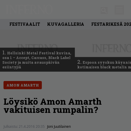
FESTIVAALIT
KUVAGALLERIA
FESTARIKESÄ 20
1.
Hellsinki Metal Festival kuvina,
osa 1 – Accept, Carcass, Black Label
2.
Society ja muita avauspäivän
Espoon syyskuu käynni
esiintyjiä
kotimaisen black metalin m
AMON AMARTH
Löysikö Amon Amarth
vakituisen rumpalin?
Julkaistu:
21.4.2016 20:35
Joni Juutilainen