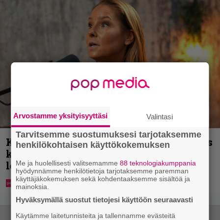
Arvostamme yksityisyyttäsi
Valintasi
Tarvitsemme suostumuksesi tarjotaksemme
Karita Tykän ja Sami Saikkosen rakkaus
henkilökohtaisen käyttökokemuksen
kukoistaa – vähäpukeista hempeilyä ja
Me ja huolellisesti valitsemamme
88 teknologiakumppania
leveitä virnistyksiä laiturilla
hyödynnämme henkilötietoja tarjotaksemme paremman
käyttäjäkokemuksen sekä kohdentaaksemme sisältöä ja
mainoksia.
Hyväksymällä suostut tietojesi käyttöön seuraavasti
Käytämme laitetunnisteita ja tallennamme evästeitä