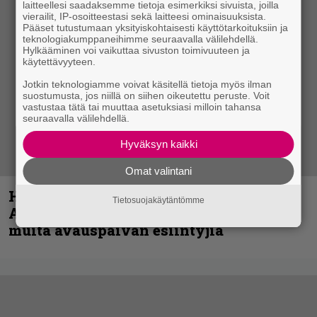
laitteellesi saadaksemme tietoja esimerkiksi sivuista, joilla
vierailit, IP-osoitteestasi sekä laitteesi ominaisuuksista.
Pääset tutustumaan yksityiskohtaisesti käyttötarkoituksiin ja
teknologiakumppaneihimme seuraavalla välilehdellä.
Hylkääminen voi vaikuttaa sivuston toimivuuteen ja
käytettävyyteen.
Jotkin teknologiamme voivat käsitellä tietoja myös ilman
suostumusta, jos niillä on siihen oikeutettu peruste. Voit
vastustaa tätä tai muuttaa asetuksiasi milloin tahansa
seuraavalla välilehdellä.
Hyväksyn kaikki
Omat valintani
Hellsinki Metal Festival kuvina, osa 1 –
Tietosuojakäytäntömme
Accept, Carcass, Black Label Society ja
muita avauspäivän esiintyjiä