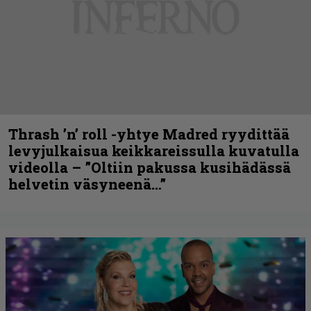
Thrash ’n’ roll -yhtye Madred ryydittää
levyjulkaisua keikkareissulla kuvatulla
videolla – ”Oltiin pakussa kusihädässä
helvetin väsyneenä…”