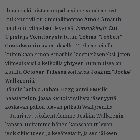
Ilman vakituista rumpalia viime vuodesta asti
kulkenut viikinkimetallipoppoo
Amon Amarth
nauhoitti viimeisen levynsä
Jomsvikingin
Cut
Upista
ja
Vomitorysta
tutun
Tobias ”Tobben”
Gustafssonin
avustuksella. Miehestä ei ollut
kuitenkaan Amon Amarhin kiertuejäseneksi, joten
viimeaikaisilla keikoilla yhtyeen rummuissa on
kuultu
October Tidessä
soittavaa
Joakim ”Jocke”
Wallgreniä
.
Bändin laulaja
Johan Hegg
antoi EMP:lle
haastattelun, jossa kertoi virallista jäsenyyttä
koskevan pallon olevan pitkälti Wallgrenillä.
– Juuri nyt työskentelemme Joakim Wallgrenin
kanssa. Heitämme hänen kanssaan tulevan
jenkkikiertueen ja kesäfestarit, ja sen jälkeen