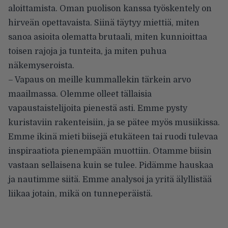
aloittamista. Oman puolison kanssa työskentely on
hirveän opettavaista. Siinä täytyy miettiä, miten
sanoa asioita olematta brutaali, miten kunnioittaa
toisen rajoja ja tunteita, ja miten puhua
näkemyseroista.
– Vapaus on meille kummallekin tärkein arvo
maailmassa. Olemme olleet tällaisia
vapaustaistelijoita pienestä asti. Emme pysty
kuristaviin rakenteisiin, ja se pätee myös musiikissa.
Emme ikinä mieti biisejä etukäteen tai ruodi tulevaa
inspiraatiota pienempään muottiin. Otamme biisin
vastaan sellaisena kuin se tulee. Pidämme hauskaa
ja nautimme siitä. Emme analysoi ja yritä älyllistää
liikaa jotain, mikä on tunneperäistä.