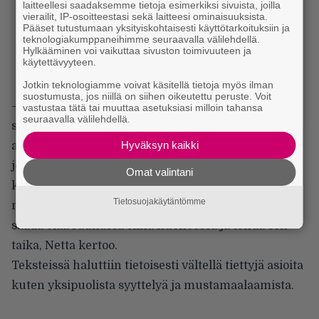
laitteellesi saadaksemme tietoja esimerkiksi sivuista, joilla
vierailit, IP-osoitteestasi sekä laitteesi ominaisuuksista.
Pääset tutustumaan yksityiskohtaisesti käyttötarkoituksiin ja
teknologiakumppaneihimme seuraavalla välilehdellä.
Hylkääminen voi vaikuttaa sivuston toimivuuteen ja
käytettävyyteen.
Jotkin teknologiamme voivat käsitellä tietoja myös ilman
suostumusta, jos niillä on siihen oikeutettu peruste. Voit
– Noora oli meillä yökylässä, kun teimme
vastustaa tätä tai muuttaa asetuksiasi milloin tahansa
seuraavalla välilehdellä.
sanoituksia. Nino osasi lukea tilannetta hienosti ja
Hyväksyn kaikki
antoi meille tilaa aina kun aloimme keskustella
jostain aiheesta, joka meidän oli tärkeää käydä läpi
Omat valintani
kahdestaan. Nino ymmärsi ja kunnioitti sitä, että
Tietosuojakäytäntömme
meidän kahden, minun ja Nooran, energian täytyy
saada elää rauhassa siinä huoneessa ja tehdä sen
taika, Netta kertoo.
Teksteissä haluttiin tietoisesti vältellä tiettyjä asioita
kuten yksipuolista syyttelyä ja mustamaalaamista.