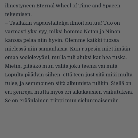
ilmestyneen Eternal Wheel of Time and Spacen
tekemisen.
– Täälläkin vapaustaitelija ilmoittautuu! Tuo on
varmasti yksi syy, miksi homma Netan ja Ninon
kanssa pelaa niin hyvin. Olemme kaikki tuossa
mielessä niin samanlaisia. Kun rupesin miettimään
omaa soololevyäni, mulla tuli aluksi kauhea tuska.
Mietin, pitääkö mun valita joku teema vai mitä.
Lopulta päädyin siihen, että teen just sitä mitä multa
tulee, ja semmoinen siitä albumista tulikin. Siellä on
eri genrejä, mutta myös eri aikakausien vaikutuksia.
Se on eräänlainen trippi mun sielunmaisemiin.