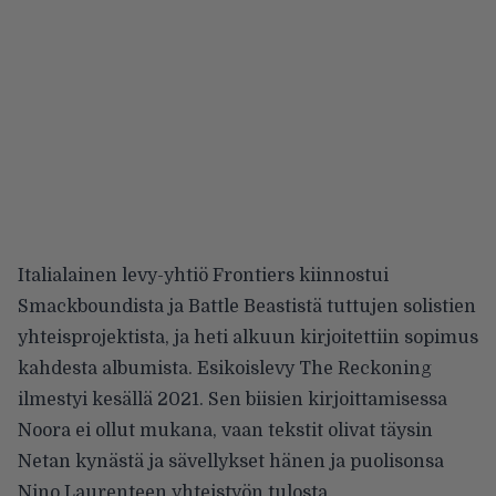
Italialainen levy-yhtiö Frontiers kiinnostui
Smackboundista ja Battle Beastistä tuttujen solistien
yhteisprojektista, ja heti alkuun kirjoitettiin sopimus
kahdesta albumista. Esikoislevy The Reckoning
ilmestyi kesällä 2021. Sen biisien kirjoittamisessa
Noora ei ollut mukana, vaan tekstit olivat täysin
Netan kynästä ja sävellykset hänen ja puolisonsa
Nino Laurenteen yhteistyön tulosta.