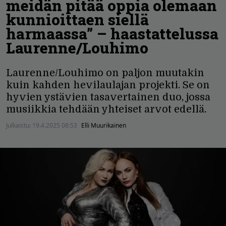
meidän pitää oppia olemaan
kunnioittaen siellä
harmaassa” – haastattelussa
Laurenne/Louhimo
Laurenne/Louhimo on paljon muutakin
kuin kahden hevilaulajan projekti. Se on
hyvien ystävien tasavertainen duo, jossa
musiikkia tehdään yhteiset arvot edellä.
Julkaistu:
19.4.2025 08:53
Elli Muurikainen