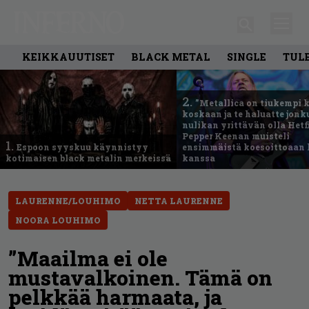
KEIKKAUUTISET
BLACK METAL
SINGLE
TUL
2.
”Metallica on tiukempi 
koskaan ja te haluatte jonk
nulikan yrittävän olla Hetfi
Pepper Keenan muisteli
1.
Espoon syyskuu käynnistyy
ensimmäistä koesoittoaan 
kotimaisen black metalin merkeissä
kanssa
LAURENNE/LOUHIMO
NETTA LAURENNE
NOORA LOUHIMO
”Maailma ei ole
mustavalkoinen. Tämä on
pelkkää harmaata, ja