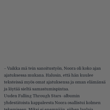
– Vaikka mä tein sanoitustyön, Noora oli koko ajan
ajatuksessa mukana. Halusin, että hän kuulee
teksteissä myös omat ajatuksensa ja oman elämänsä
ja löytää sieltä samastumispintaa.
Uuden Falling Through Stars -albumin
yhdestätoista kappaleesta Noora osallistui kolmen
tekemiseen. Miksi ei enempään, siihen laulaja