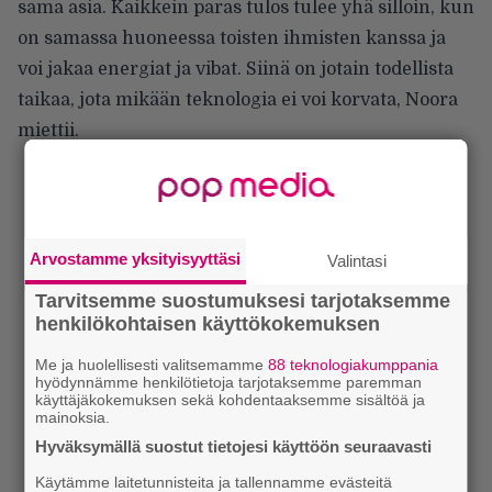
sama asia. Kaikkein paras tulos tulee yhä silloin, kun
on samassa huoneessa toisten ihmisten kanssa ja
voi jakaa energiat ja vibat. Siinä on jotain todellista
taikaa, jota mikään teknologia ei voi korvata, Noora
miettii.
Arvostamme yksityisyyttäsi
Valintasi
Tarvitsemme suostumuksesi tarjotaksemme
henkilökohtaisen käyttökokemuksen
Me ja huolellisesti valitsemamme
88 teknologiakumppania
hyödynnämme henkilötietoja tarjotaksemme paremman
käyttäjäkokemuksen sekä kohdentaaksemme sisältöä ja
mainoksia.
Hyväksymällä suostut tietojesi käyttöön seuraavasti
Käytämme laitetunnisteita ja tallennamme evästeitä