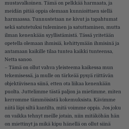
mustavalkoinen. Tämä on pelkkää harmaata, ja
meidän pitää oppia olemaan kunnioittaen siellä
harmaassa. Tunnustetaan ne kivut ja tapahtumat
sekä satutetuksi tuleminen ja satuttaminen, mutta
ilman kenenkään syyllistämistä. Tässä yritetään
opetella olemaan ihmisiä, kehittymään ihmisinä ja
antamaan kaikille tilaa tuntea kaikki tunteensa,
Netta sanoo.
– Tämä on ollut vahva yleisteema kaikessa mun
tekemisessä, ja mulle on tärkeää pysyä riittävän
objektiivisena siinä, etten ota liikaa kenenkään
puolta. Juttelimme tästä paljon ja mietimme, miten
kerromme tämmöisistä kokemuksista. Kävimme
niitä läpi siltä kantilta, mitä voimme oppia. Jos joku
on vaikka tehnyt meille jotain, niin mitäköhän hän
on miettinyt ja mikä kipu hänellä on ollut siinä