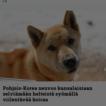
Pohjois-Korea neuvoo kansalaisiaan
selviämään helteistä syömällä
viilentävää koiraa