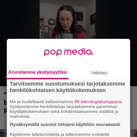
Arvostamme yksityisyyttäsi
Valintasi
Tarvitsemme suostumuksesi tarjotaksemme
henkilökohtaisen käyttökokemuksen
”Mitalini näyttää ihan plektralta” –
huippu-uimari jamittelee Megadethiä
Me ja huolellisesti valitsemamme
88 teknologiakumppania
hyödynnämme henkilötietoja tarjotaksemme paremman
palkinnollaan
käyttäjäkokemuksen sekä kohdentaaksemme sisältöä ja
mainoksia.
Hyväksymällä suostut tietojesi käyttöön seuraavasti
Käytämme laitetunnisteita ja tallennamme evästeitä