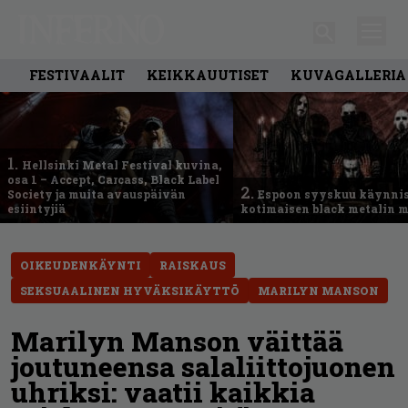
FESTIVAALIT
KEIKKAUUTISET
KUVAGALLERIA
1.
Hellsinki Metal Festival kuvina,
osa 1 – Accept, Carcass, Black Label
2.
Society ja muita avauspäivän
Espoon syyskuu käynni
esiintyjiä
kotimaisen black metalin m
OIKEUDENKÄYNTI
RAISKAUS
SEKSUAALINEN HYVÄKSIKÄYTTÖ
MARILYN MANSON
Marilyn Manson väittää
joutuneensa salaliittojuonen
uhriksi: vaatii kaikkia