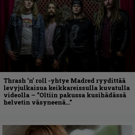
Thrash ’n’ roll -yhtye Madred ryydittää
levyjulkaisua keikkareissulla kuvatulla
videolla – ”Oltiin pakussa kusihädässä
helvetin väsyneenä…”