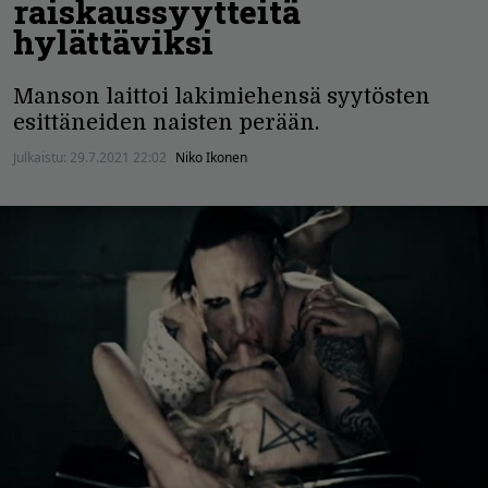
raiskaussyytteitä
hylättäviksi
Manson laittoi lakimiehensä syytösten
esittäneiden naisten perään.
Julkaistu:
29.7.2021 22:02
Niko Ikonen