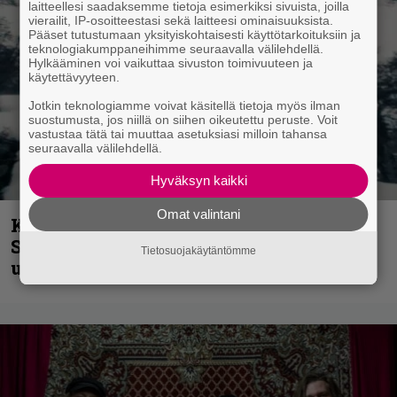
laitteellesi saadaksemme tietoja esimerkiksi sivuista, joilla
vierailit, IP-osoitteestasi sekä laitteesi ominaisuuksista.
Pääset tutustumaan yksityiskohtaisesti käyttötarkoituksiin ja
teknologiakumppaneihimme seuraavalla välilehdellä.
Hylkääminen voi vaikuttaa sivuston toimivuuteen ja
käytettävyyteen.
Jotkin teknologiamme voivat käsitellä tietoja myös ilman
suostumusta, jos niillä on siihen oikeutettu peruste. Voit
vastustaa tätä tai muuttaa asetuksiasi milloin tahansa
seuraavalla välilehdellä.
Hyväksyn kaikki
Omat valintani
Kunnianosoitus hyiselle Pohjolalle –
Shining hyppäsi keskelle kinoksia
Tietosuojakäytäntömme
uudella videollaan