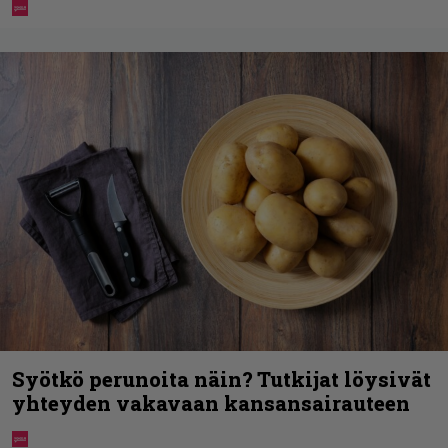
Syötkö perunoita näin? Tutkijat löysivät
yhteyden vakavaan kansansairauteen