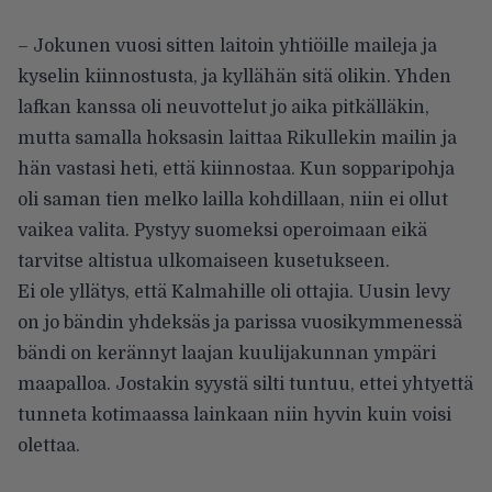
– Jokunen vuosi sitten laitoin yhtiöille maileja ja
kyselin kiinnostusta, ja kyllähän sitä olikin. Yhden
lafkan kanssa oli neuvottelut jo aika pitkälläkin,
mutta samalla hoksasin laittaa Rikullekin mailin ja
hän vastasi heti, että kiinnostaa. Kun sopparipohja
oli saman tien melko lailla kohdillaan, niin ei ollut
vaikea valita. Pystyy suomeksi operoimaan eikä
tarvitse altistua ulkomaiseen kusetukseen.
Ei ole yllätys, että Kalmahille oli ottajia. Uusin levy
on jo bändin yhdeksäs ja parissa vuosikymmenessä
bändi on kerännyt laajan kuulijakunnan ympäri
maapalloa. Jostakin syystä silti tuntuu, ettei yhtyettä
tunneta kotimaassa lainkaan niin hyvin kuin voisi
olettaa.