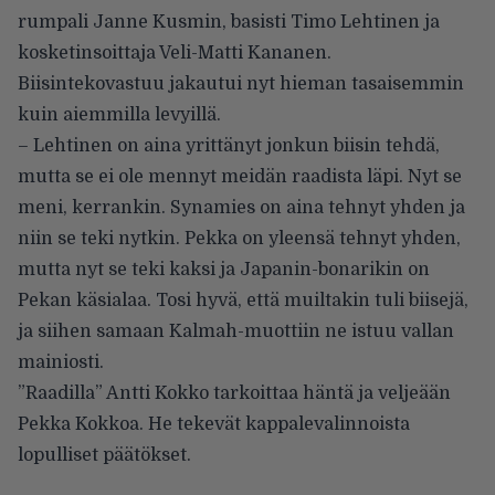
rumpali Janne Kusmin, basisti Timo Lehtinen ja
kosketinsoittaja Veli-Matti Kananen.
Biisintekovastuu jakautui nyt hieman tasaisemmin
kuin aiemmilla levyillä.
– Lehtinen on aina yrittänyt jonkun biisin tehdä,
mutta se ei ole mennyt meidän raadista läpi. Nyt se
meni, kerrankin. Synamies on aina tehnyt yhden ja
niin se teki nytkin. Pekka on yleensä tehnyt yhden,
mutta nyt se teki kaksi ja Japanin-bonarikin on
Pekan käsialaa. Tosi hyvä, että muiltakin tuli biisejä,
ja siihen samaan Kalmah-muottiin ne istuu vallan
mainiosti.
”Raadilla” Antti Kokko tarkoittaa häntä ja veljeään
Pekka Kokkoa. He tekevät kappalevalinnoista
lopulliset päätökset.