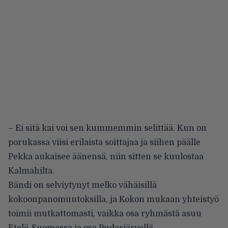
– Ei sitä kai voi sen kummemmin selittää. Kun on
porukassa viisi erilaista soittajaa ja siihen päälle
Pekka aukaisee äänensä, niin sitten se kuulostaa
Kalmahilta.
Bändi on selviytynyt melko vähäisillä
kokoonpanomuutoksilla, ja Kokon mukaan yhteistyö
toimii mutkattomasti, vaikka osa ryhmästä asuu
Etelä-Suomessa ja osa Pudasjärvellä.