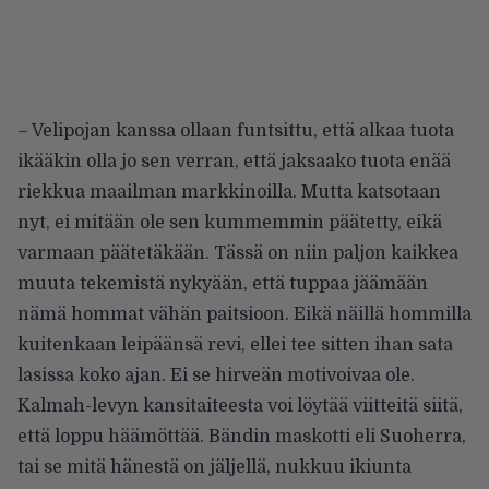
– Velipojan kanssa ollaan funtsittu, että alkaa tuota
ikääkin olla jo sen verran, että jaksaako tuota enää
riekkua maailman markkinoilla. Mutta katsotaan
nyt, ei mitään ole sen kummemmin päätetty, eikä
varmaan päätetäkään. Tässä on niin paljon
kaikkea
muuta tekemistä nykyään, että tuppaa jäämään
nämä hommat vähän paitsioon. Eikä näillä hommilla
kuitenkaan leipäänsä revi, ellei tee sitten ihan sata
lasissa koko ajan. Ei se hirveän motivoivaa ole.
Kalmah-levyn kansitaiteesta voi löytää viitteitä siitä,
että loppu häämöttää. Bändin maskotti eli Suoherra,
tai se mitä hänestä on jäljellä, nukkuu ikiunta