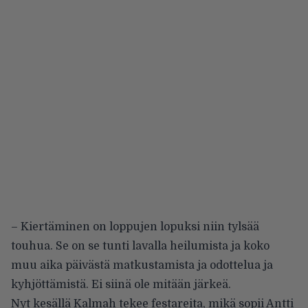
– Kiertäminen on loppujen lopuksi niin tylsää
touhua. Se on se tunti lavalla heilumista ja koko
muu aika päivästä matkustamista ja odottelua ja
kyhjöttämistä. Ei siinä ole mitään järkeä.
Nyt kesällä Kalmah tekee festareita, mikä sopii Antti