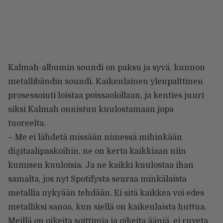
Kalmah-albumin soundi on paksu ja syvä, kunnon
metallibändin soundi. Kaikenlainen ylenpalttinen
prosessointi loistaa poissaolollaan, ja kenties juuri
siksi Kalmah onnistuu kuulostamaan jopa
tuoreelta.
– Me ei lähdetä missään nimessä mihinkään
digitaalipaskoihin, ne on kerta kaikkiaan niin
kumisen kuuloisia. Ja ne kaikki kuulostaa ihan
samalta, jos nyt Spotifysta seuraa minkälaista
metallia nykyään tehdään. Ei sitä kaikkea voi edes
metalliksi sanoa, kun siellä on kaikenlaista huttua.
Meillä on oikeita soittimia ja oikeita ääniä, ei ruveta