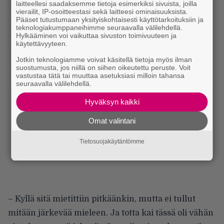
laitteellesi saadaksemme tietoja esimerkiksi sivuista, joilla
vierailit, IP-osoitteestasi sekä laitteesi ominaisuuksista.
Pääset tutustumaan yksityiskohtaisesti käyttötarkoituksiin ja
teknologiakumppaneihimme seuraavalla välilehdellä.
Hylkääminen voi vaikuttaa sivuston toimivuuteen ja
käytettävyyteen.
Jotkin teknologiamme voivat käsitellä tietoja myös ilman
suostumusta, jos niillä on siihen oikeutettu peruste. Voit
vastustaa tätä tai muuttaa asetuksiasi milloin tahansa
seuraavalla välilehdellä.
Hyväksyn kaikki
Omat valintani
Tietosuojakäytäntömme
– Kyllä sitä mietittiin pitkäänkin, mutta ei tullut
mitään järkevää mieleen. Ja totta kai tässä oli vähän