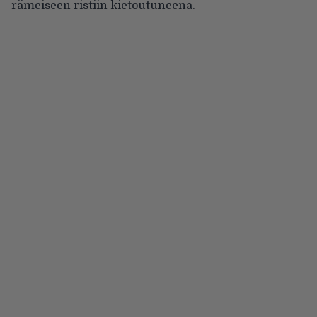
rämeiseen ristiin kietoutuneena.