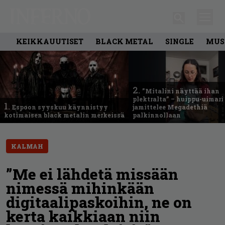
KEIKKAUUTISET
BLACK METAL
SINGLE
MUS
2.
”Mitalini näyttää ihan
plektralta” – huippu-uimari
1.
Espoon syyskuu käynnistyy
jamittelee Megadethiä
kotimaisen black metalin merkeissä
palkinnollaan
KALMAH
”Me ei lähdetä missään
nimessä mihinkään
digitaalipaskoihin, ne on
kerta kaikkiaan niin