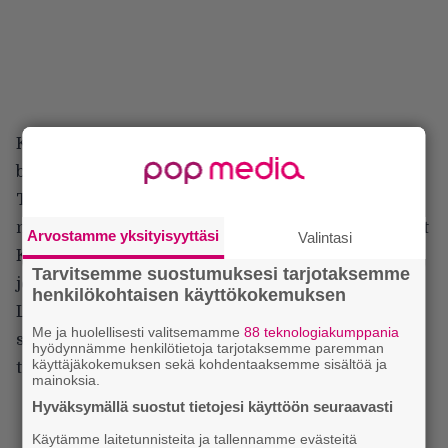
Kalmah-albumi tehtiin eri studioissa, rummut ja
bassot D-Studiolla Klaukkalassa ja loput Kemissä
Tico-Ticolla, jonne bändi suuntasi nyt ties kuinka
monennen kerran. Ticon Ahti Kortelainen on tehnyt
Arvostamme yksityisyyttäsi
Valintasi
Kalmahin kanssa yhteistyötä jo 25 vuoden ajan,
Tarvitsemme suostumuksesi tarjotaksemme
joten kumpikin osapuoli tietää mitä tehdä.
henkilökohtaisen käyttökokemuksen
Levy nimettiin bändin mukaan muun muassa siitä
Me ja huolellisesti valitsemamme
88 teknologiakumppania
syystä, että muuta sopivaa nimiehdotusta ei
hyödynnämme henkilötietoja tarjotaksemme paremman
käyttäjäkokemuksen sekä kohdentaaksemme sisältöä ja
tahtonut löytyä.
mainoksia.
Hyväksymällä suostut tietojesi käyttöön seuraavasti
Käytämme laitetunnisteita ja tallennamme evästeitä