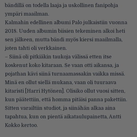
bändillä on todella laaja ja uskollinen fanipohja
ympäri maailman.
Kalmahin edellinen albumi Palo julkaistiin vuonna
2018. Uuden albumin biisien tekeminen alkoi heti
sen jälkeen, mutta bändi myös kiersi maailmalla,
joten tahti oli verkkainen.
– Siinä oli pitkiäkin taukoja välissä etten itse
koskenut koko kitaraan. Se vaan otti aikansa, ja
pojathan kävi siinä turnaamassakin vaikka missä.
Minä en ollut siellä mukana, vaan oli tuuraava
kitaristi [Harri Hytönen]. Olisiko ollut vuosi sitten,
kun päätettiin, että homma pitäisi panna pakettiin.
Sitten varailtiin studiot, ja siinähän alkaa aina
tapahtua, kun on pientä aikataulupainetta, Antti
Kokko kertoo.