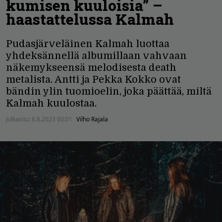
kumisen kuuloisia” –
haastattelussa Kalmah
Pudasjärveläinen Kalmah luottaa
yhdeksännellä albumillaan vahvaan
näkemykseensä melodisesta death
metalista. Antti ja Pekka Kokko ovat
bändin ylin tuomioelin, joka päättää, miltä
Kalmah kuulostaa.
Julkaistu:
6.8.2023 00:01
Vilho Rajala