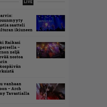
LIVE
arvio:
puunmyyty
stia saatteli
lturan ikiuneen
ki Raikasi
ereella –
rnon neljä
evää nostoa
arin
kospäivän
yksistä
uu vanhaan
toon – Arch
my Tavastialla