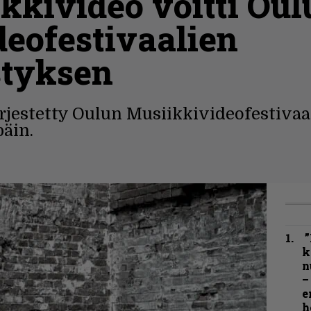
ikkivideo voitti Ou
eofestivaalien
styksen
jestetty Oulun Musiikkivideofestivaali
äin.
”
k
n
–
e
h