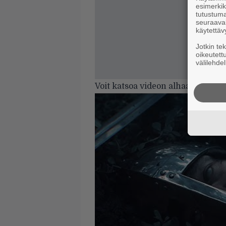
esimerkiks
tutustuma
seuraaval
käytettäv
Jotkin te
oikeutett
välilehdel
Voit katsoa videon alhaalta.