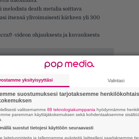
ttä ulkomailta.
 melodista death metalia soittava
ilasi itsensä ylivoimaisesti kärkeen yli 300
craft
-videon ohjauksesta ja kuvauksesta
vostamme yksityisyyttäsi
Valintasi
semme suostumuksesi tarjotaksemme henkilökohtai
ökokemuksen
lellisesti valitsemamme
88 teknologiakumppania
hyödynnämme henkilö
semme paremman käyttäjäkokemuksen sekä kohdentaaksemme sisältöä
a.
ällä suostut tietojesi käyttöön seuraavasti
laitetunnisteita ja tallennamme evästeitä laitteellesi saadaksemme tie