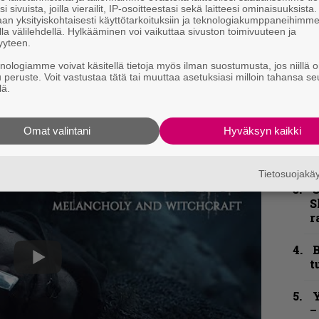
i sivuista, joilla vierailit, IP-osoitteestasi sekä laitteesi ominaisuuksista
”
an yksityiskohtaisesti käyttötarkoituksiin ja teknologiakumppaneihimm
k
la välilehdellä. Hylkääminen voi vaikuttaa sivuston toimivuuteen ja
n
yyteen.
–
knologiamme voivat käsitellä tietoja myös ilman suostumusta, jos niillä o
e
u peruste. Voit vastustaa tätä tai muuttaa asetuksiasi milloin tahansa se
h
lä.
”
u
Omat valintani
Hyväksyn kaikki
n
t
Tietosuojak
S
S
r
B
t
Y
–