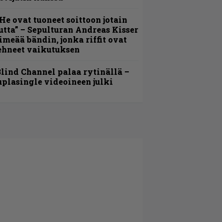
He ovat tuoneet soittoon jotain
utta” – Sepulturan Andreas Kisser
imeää bändin, jonka riffit ovat
ehneet vaikutuksen
lind Channel palaa rytinällä –
uplasingle videoineen julki