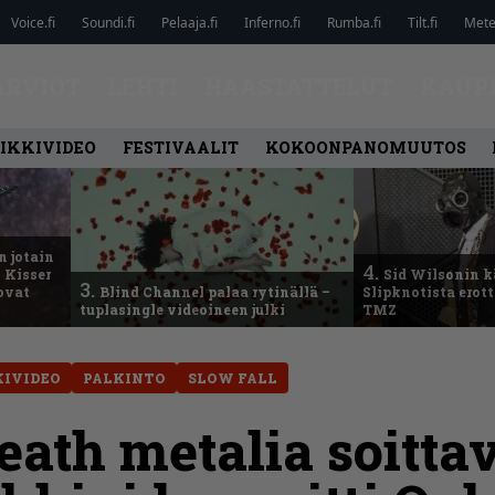
Voice.fi
Soundi.fi
Pelaaja.fi
Inferno.fi
Rumba.fi
Tilt.fi
Metel
ARVIOT
LEHTI
HAASTATTELUT
KAUP
IKKIVIDEO
FESTIVAALIT
KOKOONPANOMUUTOS
n jotain
4.
 Kisser
Sid Wilsonin 
3.
 ovat
Blind Channel palaa rytinällä –
Slipknotista erot
tuplasingle videoineen julki
TMZ
KIVIDEO
PALKINTO
SLOW FALL
eath metalia soitt