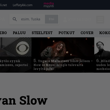
i.net
Leffatykki.com
PA
Etsi
KIRJAUDU
ERO
PALUU
STEELFEST
POTKUT
COVER
KOK
5.
6.
käytös syynä
Yngwie Malmsteen iskee jälleen –
Blind
tamiseen, raportoi
Now or Never -single tulevalta
uuden le
levyltä julki
merkeis
avan Slow