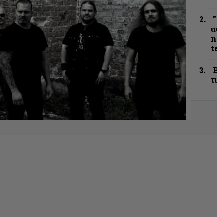
”
u
n
t
B
t