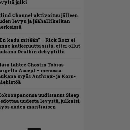
evyltä julki
lind Channel aktivoituu jälleen
uden levyn ja jäähallikeikan
erkeissä
En kadu mitään” – Rick Rozz ei
unne katkeruutta siitä, ettei ollut
ukana Deathin debyytillä
äin lähtee Ghostin Tobias
orgelta Accept – menossa
ukana myös Anthrax- ja Korn-
iehistöä
Kokoonpanonsa uudistanut Sleep
iedottaa uudesta levystä, julkaisi
yös uuden maistiaisen