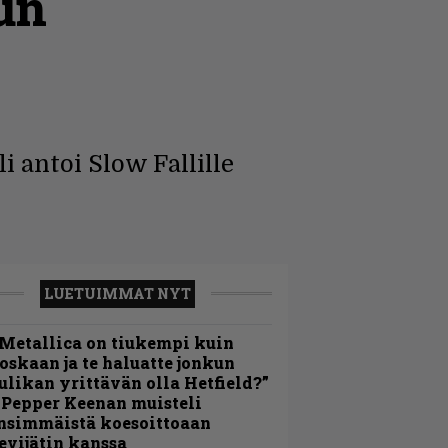
lun
 antoi Slow Fallille
LUETUIMMAT NYT
Metallica on tiukempi kuin
oskaan ja te haluatte jonkun
ulikan yrittävän olla Hetfield?”
 Pepper Keenan muisteli
nsimmäistä koesoittoaan
evijätin kanssa