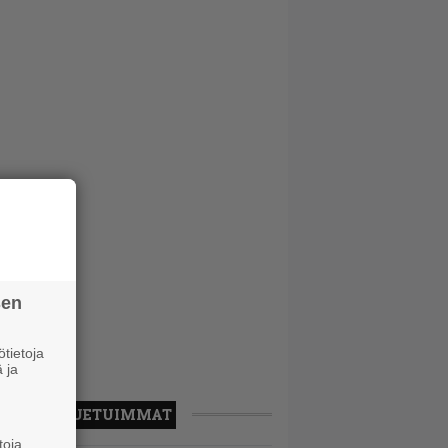
sen
tietoja
 ja
LUETUIMMAT
toja