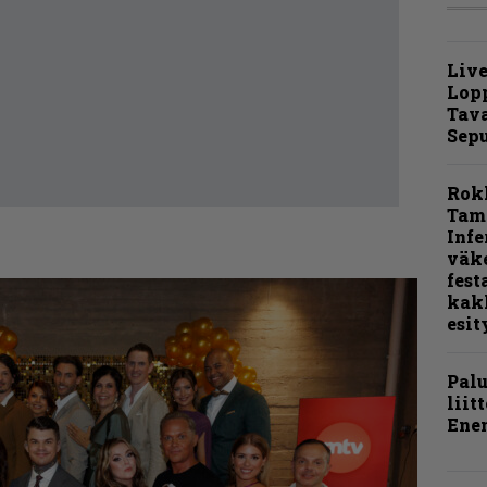
Live
Lop
Tava
Sepu
Rok
Tamp
Infe
väk
fest
kak
esit
Pal
liit
Ene