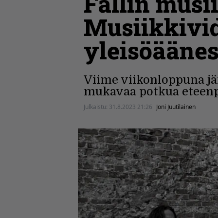
Fallin musi
Musiikkivid
yleisöääne
Viime viikonloppuna jär
mukavaa potkua eteenp
Julkaistu:
31.8.2023 21:26
Joni Juutilainen