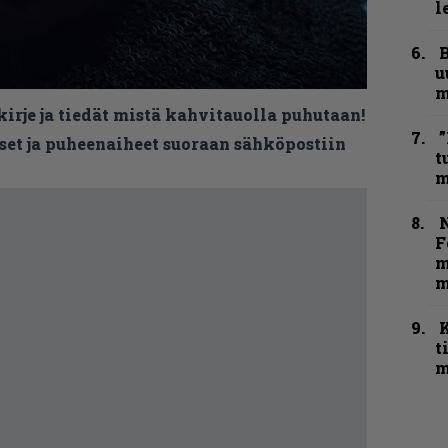
l
B
u
m
kirje ja tiedät mistä kahvitauolla puhutaan!
”
et ja puheenaiheet suoraan sähköpostiin
t
m
N
F
m
m
t
m