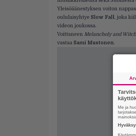
musiikkivideoita sekä Suomesta e
Yleisöäänestyksen voiton nappasi
oululaisyhtye
Slow Fall
, joka ki
videon joukossa.
Voittaneen
Melancholy and Witch
vastaa
Sami Mustonen
.
Ar
Tarvit
käytt
Me ja huo
tarjotak
mainoksi
Hyväksym
Käytämme 