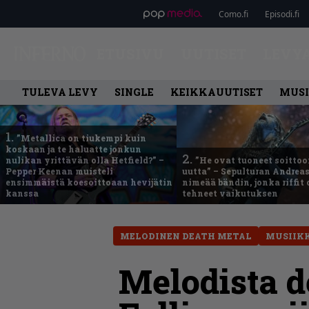
Como.fi
Episodi.fi
ETUSIVU
UUTISET
LEVY
TULEVA LEVY
SINGLE
KEIKKAUUTISET
MUSI
1.
”Metallica on tiukempi kuin
koskaan ja te haluatte jonkun
2.
nulikan yrittävän olla Hetfield?” –
”He ovat tuoneet soittoo
Pepper Keenan muisteli
uutta” – Sepulturan Andreas
ensimmäistä koesoittoaan hevijätin
nimeää bändin, jonka riffit
kanssa
tehneet vaikutuksen
MELODINEN DEATH METAL
MUSIIK
Melodista d