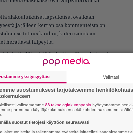
itä mieltä
eläkeläiset ovat
Slipknotista
tai
eltä alakouluikäiset lapsukaiset ovatkaan
yeestä ja jälleen kerran osa kommenteista on
ustahan se totuus kuuluu, kuten sanotaan.
t herättävät hilpeyttä.
kirje ja tiedät mistä kahvitauolla puhutaan!
et ja puheenaiheet suoraan sähköpostiin
vostamme yksityisyyttäsi
Valintasi
semme suostumuksesi tarjotaksemme henkilökohtai
ökokemuksen
lellisesti valitsemamme
88 teknologiakumppania
hyödynnämme henkilö
semme paremman käyttäjäkokemuksen sekä kohdentaaksemme sisältöä
a.
k
ällä suostut tietojesi käyttöön seuraavasti
m
laitetunnisteita ja tallennamme evästeitä laitteellesi saadaksemme tie