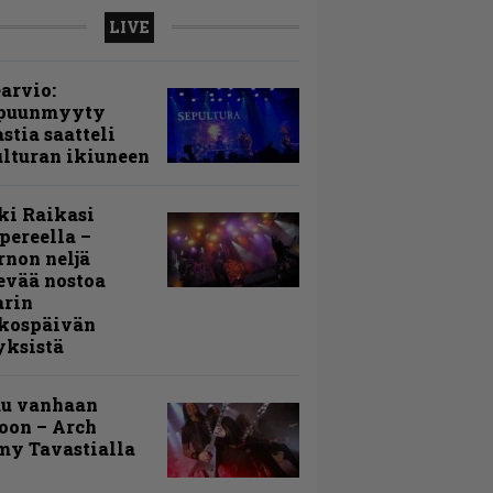
LIVE
arvio:
puunmyyty
stia saatteli
lturan ikiuneen
ki Raikasi
ereella –
rnon neljä
evää nostoa
arin
kospäivän
yksistä
uu vanhaan
toon – Arch
my Tavastialla