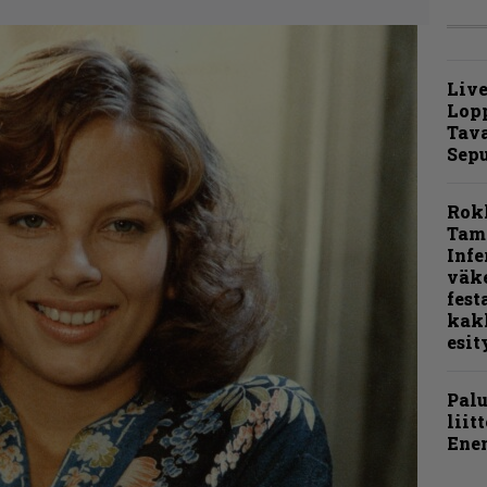
Live
Lop
Tava
Sepu
Rok
Tamp
Infe
väk
fest
kak
esit
Pal
liit
Ene