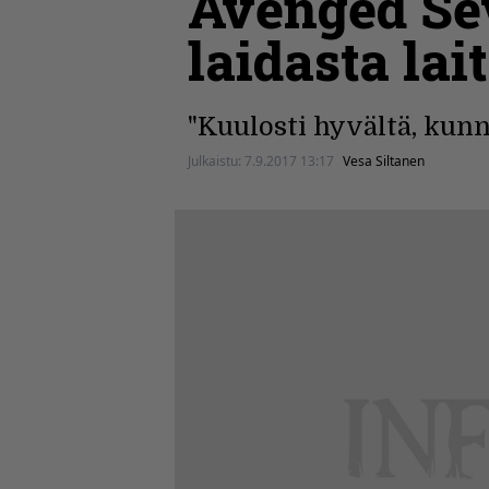
Avenged Sev
laidasta lai
"Kuulosti hyvältä, kunne
Julkaistu:
7.9.2017 13:17
Vesa Siltanen