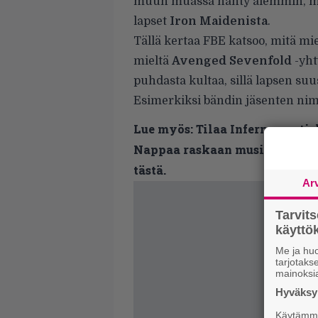
muun muassa nähty aiemmin, m
lapset
Iron Maidenista
.
Tällä kertaa FBE katsoo, mitä mi
mieltä
Avenged Sevenfold
-yht
puhdasta kultaa, sillä lapsen su
Esimerkiksi bändin jäsenten nime
Lue myös:
Tilaa Infernon uutis
Nappaa raskaan musiikin uutis
tästä.
Ar
Tarvit
käytt
Me ja huo
tarjotak
mainoksi
Hyväksym
Käytämme 