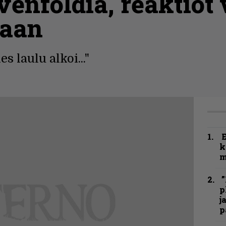
enfoldia, reaktiot 
taan
s laulu alkoi..."
k
m
”
p
j
p