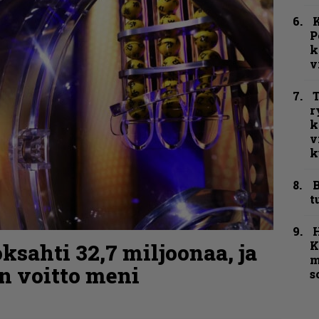
K
P
k
v
T
r
k
v
k
B
t
K
ksahti 32,7 miljoonaa, ja
m
n voitto meni
s