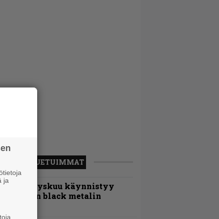
sen
LUETUIMMAT
tietoja
 ja
Espoon syyskuu käynnistyy
otimaisen black metalin
erkeissä
toja