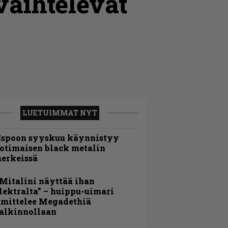
vaihtelevat
LUETUIMMAT NYT
Espoon syyskuu käynnistyy
otimaisen black metalin
erkeissä
Mitalini näyttää ihan
lektralta” – huippu-uimari
amittelee Megadethiä
alkinnollaan