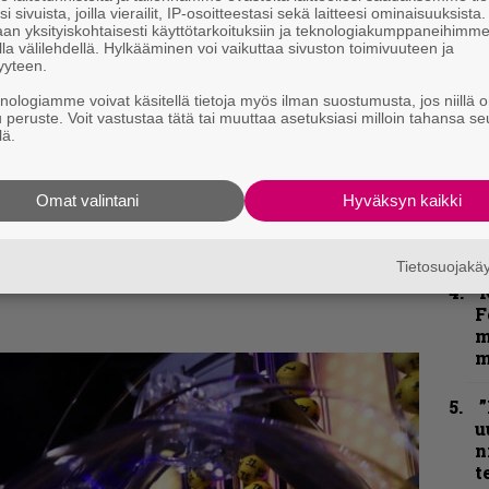
i sivuista, joilla vierailit, IP-osoitteestasi sekä laitteesi ominaisuuksista
”
an yksityiskohtaisesti käyttötarkoituksiin ja teknologiakumppaneihimm
p
la välilehdellä. Hylkääminen voi vaikuttaa sivuston toimivuuteen ja
j
yyteen.
p
knologiamme voivat käsitellä tietoja myös ilman suostumusta, jos niillä o
u peruste. Voit vastustaa tätä tai muuttaa asetuksiasi milloin tahansa se
”
lä.
k
n
–
Omat valintani
Hyväksyn kaikki
e
h
Tietosuojak
N
F
m
m
”
u
n
t