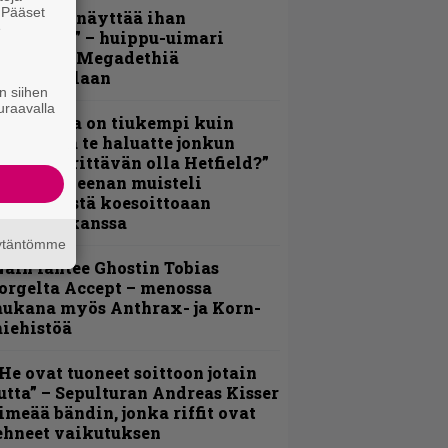
. Pääset
Mitalini näyttää ihan
e
lektralta” – huippu-uimari
amittelee Megadethiä
alkinnollaan
n siihen
uraavalla
Metallica on tiukempi kuin
oskaan ja te haluatte jonkun
ulikan yrittävän olla Hetfield?”
 Pepper Keenan muisteli
nsimmäistä koesoittoaan
evijätin kanssa
äytäntömme
äin lähtee Ghostin Tobias
orgelta Accept – menossa
ukana myös Anthrax- ja Korn-
iehistöä
He ovat tuoneet soittoon jotain
utta” – Sepulturan Andreas Kisser
imeää bändin, jonka riffit ovat
ehneet vaikutuksen