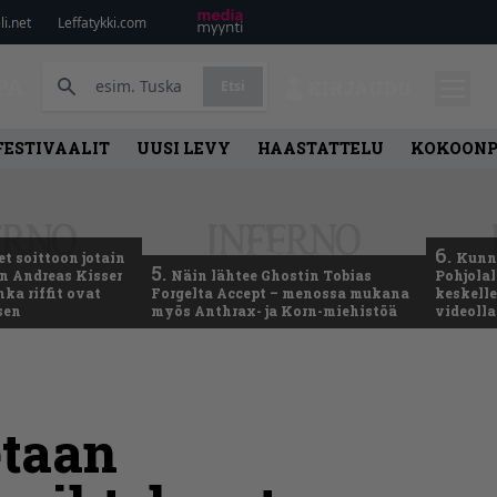
i.net
Leffatykki.com
PA
Etsi
KIRJAUDU
FESTIVAALIT
UUSI LEVY
HAASTATTELU
KOKOON
6.
t soittoon jotain
Kunni
5.
an Andreas Kisser
Näin lähtee Ghostin Tobias
Pohjolal
ka riffit ovat
Forgelta Accept – menossa mukana
keskelle
sen
myös Anthrax- ja Korn-miehistöä
videoll
etaan