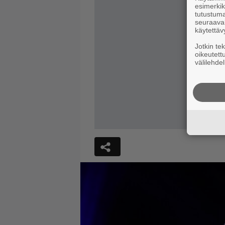
esimerkiks
tutustuma
seuraaval
käytettäv
Jotkin te
oikeutett
välilehdel