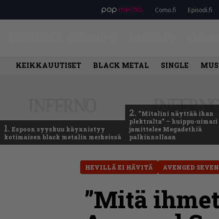
Como.fi
Episodi.fi
ETUSIVU
UUTISET
LEVY
KEIKKAUUTISET
BLACK METAL
SINGLE
MUS
2.
”Mitalini näyttää ihan
plektralta” – huippu-uimari
1.
Espoon syyskuu käynnistyy
jamittelee Megadethiä
kotimaisen black metalin merkeissä
palkinnollaan
HEVILLÄ EI HÄVITÄ
AVENGED SEVE
”Mitä ihmett