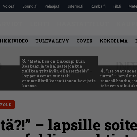
Voice.fi
Soundi.fi
Pelaaja.fi
Inferno.fi
Rumba.fi
Tilt.fi
Metel
ARVIOT
LEHTI
HAASTATTELUT
KAUP
IIKKIVIDEO
TULEVA LEVY
COVER
KOKOELMA
3.
”Metallica on tiukempi kuin
koskaan ja te haluatte jonkun
4.
nulikan yrittävän olla Hetfield?” –
”He ovat tuonee
Pepper Keenan muisteli
uutta” – Sepultur
ensimmäistä koesoittoaan hevijätin
nimeää bändin, jon
kanssa
tehneet vaikutuk
NFOLD
ä?!” – lapsille soit