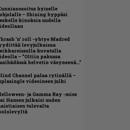
unnianosoitus hyiselle
ohjolalle – Shining hyppäsi
eskelle kinoksia uudella
ideollaan
hrash ’n’ roll -yhtye Madred
yydittää levyjulkaisua
eikkareissulla kuvatulla
ideolla – ”Oltiin pakussa
usihädässä helvetin väsyneenä…”
lind Channel palaa rytinällä –
uplasingle videoineen julki
Helloween- ja Gamma Ray -mies
ai Hansen julkaisi uuden
aistiaisen tulevalta
oololevyltä