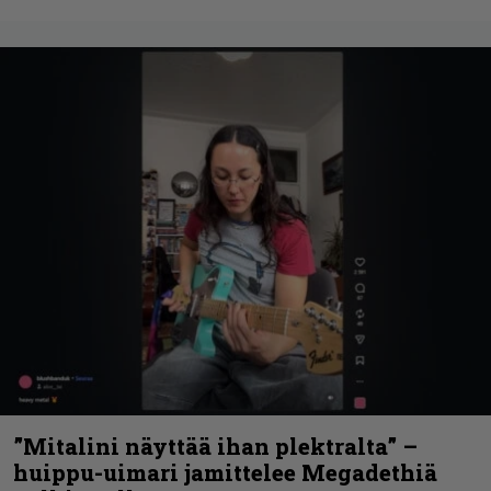
”Mitalini näyttää ihan plektralta” –
huippu-uimari jamittelee Megadethiä