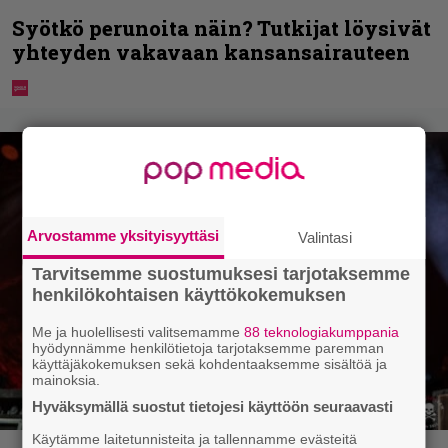
Syötkö perunoita näin? Tutkijat löysivät
yhteyden vakavaan kansansairauteen
Arvostamme yksityisyyttäsi
Valintasi
Tarvitsemme suostumuksesi tarjotaksemme
henkilökohtaisen käyttökokemuksen
Me ja huolellisesti valitsemamme
88 teknologiakumppania
hyödynnämme henkilötietoja tarjotaksemme paremman
käyttäjäkokemuksen sekä kohdentaaksemme sisältöä ja
mainoksia.
Hyväksymällä suostut tietojesi käyttöön seuraavasti
Käytämme laitetunnisteita ja tallennamme evästeitä