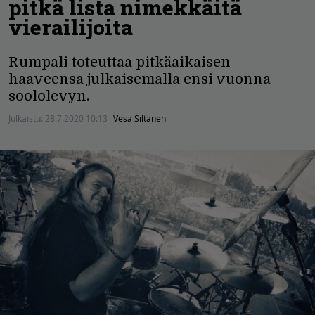
pitkä lista nimekkäitä
vierailijoita
Rumpali toteuttaa pitkäaikaisen
haaveensa julkaisemalla ensi vuonna
soololevyn.
Julkaistu:
28.7.2020 10:13
Vesa Siltanen