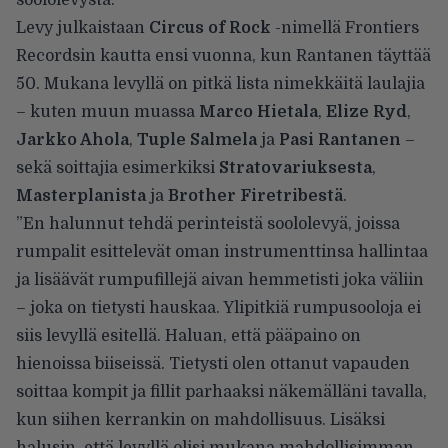
Levy julkaistaan
Circus of Rock
-nimellä Frontiers
Recordsin kautta ensi vuonna, kun Rantanen täyttää
50. Mukana levyllä on pitkä lista nimekkäitä laulajia
– kuten muun muassa
Marco Hietala
,
Elize Ryd
,
Jarkko Ahola
,
Tuple Salmela
ja
Pasi Rantanen
–
sekä soittajia esimerkiksi
Stratovariuksesta
,
Masterplanista
ja
Brother Firetribestä
.
”En halunnut tehdä perinteistä soololevyä, joissa
rumpalit esittelevät oman instrumenttinsa hallintaa
ja lisäävät rumpufillejä aivan hemmetisti joka väliin
– joka on tietysti hauskaa. Ylipitkiä rumpusooloja ei
siis levyllä esitellä. Haluan, että pääpaino on
hienoissa biiseissä. Tietysti olen ottanut vapauden
soittaa kompit ja fillit parhaaksi näkemälläni tavalla,
kun siihen kerrankin on mahdollisuus. Lisäksi
halusin, että levyllä olisi mukana mahdollisimman