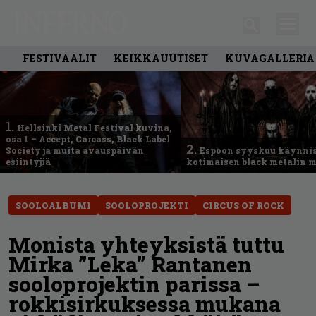
FESTIVAALIT
KEIKKAUUTISET
KUVAGALLERIA
1.
Hellsinki Metal Festival kuvina,
osa 1 – Accept, Carcass, Black Label
2.
Society ja muita avauspäivän
Espoon syyskuu käynni
esiintyjiä
kotimaisen black metalin m
SOOLOALBUMI
SOOLOPROJEKTI
CIRCUS OF ROCK
Monista yhteyksistä tuttu
Mirka ”Leka” Rantanen
sooloprojektin parissa –
rokkisirkuksessa mukana