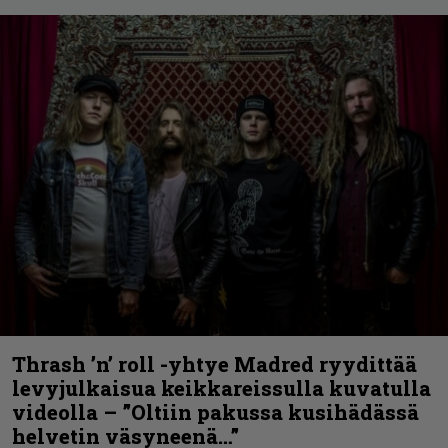
Thrash ’n’ roll -yhtye Madred ryydittää
levyjulkaisua keikkareissulla kuvatulla
videolla – ”Oltiin pakussa kusihädässä
helvetin väsyneenä…”