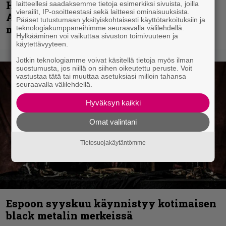
Hellsinki Metal Festival kuvina, osa 1 –
laitteellesi saadaksemme tietoja esimerkiksi sivuista, joilla
vierailit, IP-osoitteestasi sekä laitteesi ominaisuuksista.
Accept, Carcass, Black Label Society ja
Pääset tutustumaan yksityiskohtaisesti käyttötarkoituksiin ja
muita avauspäivän esiintyjiä
teknologiakumppaneihimme seuraavalla välilehdellä.
Hylkääminen voi vaikuttaa sivuston toimivuuteen ja
käytettävyyteen.
Jotkin teknologiamme voivat käsitellä tietoja myös ilman
suostumusta, jos niillä on siihen oikeutettu peruste. Voit
vastustaa tätä tai muuttaa asetuksiasi milloin tahansa
seuraavalla välilehdellä.
Hyväksyn kaikki
Omat valintani
Tietosuojakäytäntömme
Espoon syyskuu käynnistyy kotimaisen
black metalin merkeissä