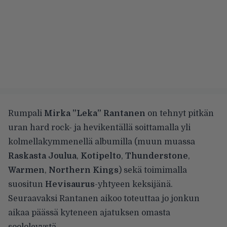
Rumpali
Mirka ”Leka” Rantanen
on tehnyt pitkän
uran hard rock- ja hevikentällä soittamalla yli
kolmellakymmenellä albumilla (muun muassa
Raskasta Joulua
,
Kotipelto
,
Thunderstone
,
Warmen
,
Northern Kings
) sekä toimimalla
suositun
Hevisaurus
-yhtyeen keksijänä.
Seuraavaksi Rantanen aikoo toteuttaa jo jonkun
aikaa päässä kyteneen ajatuksen omasta
soololevystä.