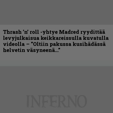
Thrash ’n’ roll -yhtye Madred ryydittää
levyjulkaisua keikkareissulla kuvatulla
videolla – ”Oltiin pakussa kusihädässä
helvetin väsyneenä…”