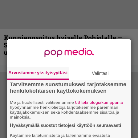
Kunnianosoitus hyiselle Pohjolalle –
Shining hyppäsi keskelle kinoksia
uudella videollaan
Arvostamme yksityisyyttäsi
Valintasi
Tarvitsemme suostumuksesi tarjotaksemme
henkilökohtaisen käyttökokemuksen
Me ja huolellisesti valitsemamme
88 teknologiakumppania
hyödynnämme henkilötietoja tarjotaksemme paremman
käyttäjäkokemuksen sekä kohdentaaksemme sisältöä ja
mainoksia.
Hyväksymällä suostut tietojesi käyttöön seuraavasti
Käytämme laitetunnisteita ja tallennamme evästeitä