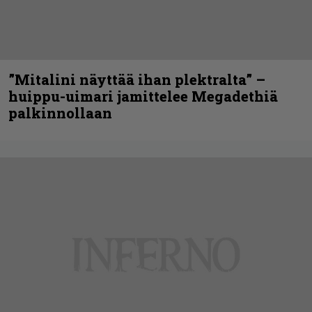
”Mitalini näyttää ihan plektralta” –
huippu-uimari jamittelee Megadethiä
palkinnollaan