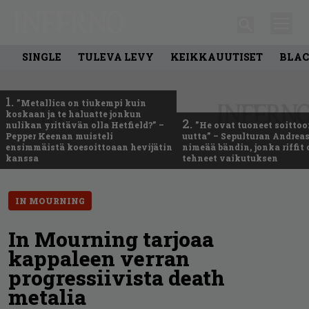
SINGLE
TULEVA LEVY
KEIKKAUUTISET
BLAC
1.
”Metallica on tiukempi kuin
koskaan ja te haluatte jonkun
2.
nulikan yrittävän olla Hetfield?” –
”He ovat tuoneet soittoo
Pepper Keenan muisteli
uutta” – Sepulturan Andreas
ensimmäistä koesoittoaan hevijätin
nimeää bändin, jonka riffit
kanssa
tehneet vaikutuksen
IN MOURNING
In Mourning tarjoaa
kappaleen verran
progressiivista death
metalia