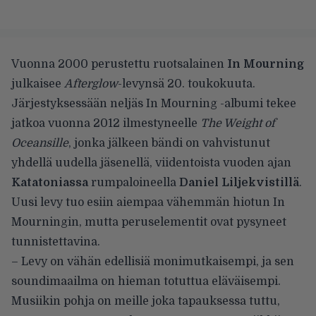
Vuonna 2000 perustettu ruotsalainen
In Mourning
julkaisee
Afterglow
-levynsä 20. toukokuuta.
Järjestyksessään neljäs In Mourning -albumi tekee
jatkoa vuonna 2012 ilmestyneelle
The Weight of
Oceansille
, jonka jälkeen bändi on vahvistunut
yhdellä uudella jäsenellä, viidentoista vuoden ajan
Katatoniassa
rumpaloineella
Daniel Liljekvistillä
.
Uusi levy tuo esiin aiempaa vähemmän hiotun In
Mourningin, mutta peruselementit ovat pysyneet
tunnistettavina.
– Levy on vähän edellisiä monimutkaisempi, ja sen
soundimaailma on hieman totuttua eläväisempi.
Musiikin pohja on meille joka tapauksessa tuttu,