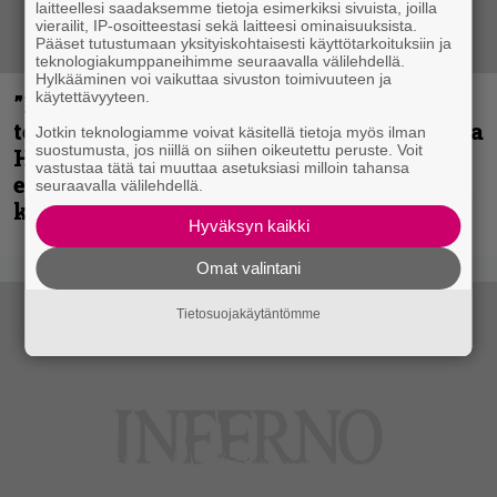
laitteellesi saadaksemme tietoja esimerkiksi sivuista, joilla
vierailit, IP-osoitteestasi sekä laitteesi ominaisuuksista.
Pääset tutustumaan yksityiskohtaisesti käyttötarkoituksiin ja
teknologiakumppaneihimme seuraavalla välilehdellä.
Hylkääminen voi vaikuttaa sivuston toimivuuteen ja
käytettävyyteen.
”Metallica on tiukempi kuin koskaan ja
te haluatte jonkun nulikan yrittävän olla
Jotkin teknologiamme voivat käsitellä tietoja myös ilman
suostumusta, jos niillä on siihen oikeutettu peruste. Voit
Hetfield?” – Pepper Keenan muisteli
vastustaa tätä tai muuttaa asetuksiasi milloin tahansa
ensimmäistä koesoittoaan hevijätin
seuraavalla välilehdellä.
kanssa
Hyväksyn kaikki
Omat valintani
Tietosuojakäytäntömme