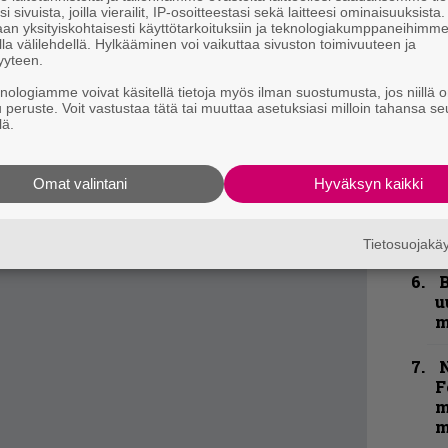
t
seen Harvest-levyyn levy on kuulemma
i sivuista, joilla vierailit, IP-osoitteestasi sekä laitteesi ominaisuuksista
an yksityiskohtaisesti käyttötarkoituksiin ja teknologiakumppaneihimm
 musiikillisesti ainoa selvä ero.
la välilehdellä. Hylkääminen voi vaikuttaa sivuston toimivuuteen ja
B
yyteen.
t
knologiamme voivat käsitellä tietoja myös ilman suostumusta, jos niillä o
u peruste. Voit vastustaa tätä tai muuttaa asetuksiasi milloin tahansa se
S
lä.
S
r
Omat valintani
Hyväksyn kaikki
Y
–
l
Tietosuojak
B
u
m
N
F
m
m