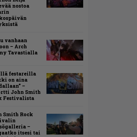
evää nostoa
arin
kospäivän
yksistä
uu vanhaan
toon – Arch
my Tavastialla
llä festareilla
ki on aina
allaan” –
rtti John Smith
 Festivalista
n Smith Rock
ivalin
sögalleria –
aatko itsesi tai