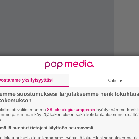
”
vostamme yksityisyyttäsi
Valintasi
k
n
semme suostumuksesi tarjotaksemme henkilökohtai
–
ökokemuksen
e
h
tii levyn tyyliä Infernolle näin:
lellisesti valitsemamme
88 teknologiakumppania
hyödynnämme henkilö
semme paremman käyttäjäkokemuksen sekä kohdentaaksemme sisältöä
aiken ylimääräisen. Olemme aina käyttäneet
a.
”
 ovat todella pienessä roolissa. Tällä levyllä on
u
ällä suostut tietojesi käyttöön seuraavasti
di ja livefiilis.
n
laitetunnisteita ja tallennamme evästeitä laitteellesi saadaksemme tie