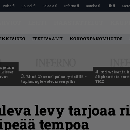
Voice.fi
Soundi.fi
Pelaaja.fi
Inferno.fi
Rumba.fi
Tilt.fi
Metel
ARVIOT
LEHTI
HAASTATTELUT
KAUP
IKKIVIDEO
FESTIVAALIT
KOKOONPANOMUUTOS
n jotain
4.
 Kisser
Sid Wilsonin 
3.
 ovat
Blind Channel palaa rytinällä –
Slipknotista erot
tuplasingle videoineen julki
TMZ
leva levy tarjoaa r
ripeää tempoa