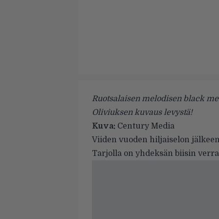
Ruotsalaisen melodisen black met
Oliviuksen kuvaus levystä!
Kuva:
Century Media
Viiden vuoden hiljaiselon jälkee
Tarjolla on yhdeksän biisin verr