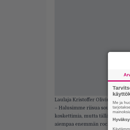
Ar
Tarvit
käytt
Laulaja Kristoffer Olivius luonneh
Me ja huo
tarjotak
– Halusimme riisua soundista k
mainoksi
koskettimia, mutta tällä kertaa ne
Hyväksym
aiempaa enemmän rockbändin soun
Käytämme 