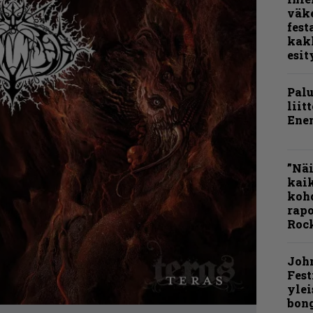
väk
fest
kak
esit
Pal
liit
Ene
”Näi
kaik
kohd
rapo
Rock
Joh
Fest
ylei
bong