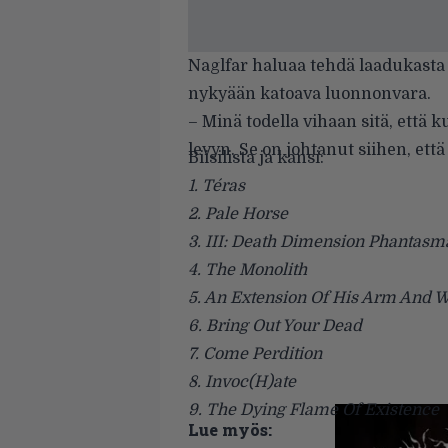
Naglfar haluaa tehdä laadukasta 
nykyään katoava luonnonvara.
– Minä todella vihaan sitä, että 
levyn. Se on johtanut siihen, et
Biisilista ja kansi:
1. Téras
2. Pale Horse
3. III: Death Dimension Phantasm
4. The Monolith
5. An Extension Of His Arm And W
6. Bring Out Your Dead
7. Come Perdition
8. Invoc(H)ate
9. The Dying Flame Of Existence
Lue myös: