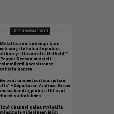
LUETUIMMAT NYT
Metallica on tiukempi kuin
oskaan ja te haluatte jonkun
ulikan yrittävän olla Hetfield?”
 Pepper Keenan muisteli
nsimmäistä koesoittoaan
evijätin kanssa
He ovat tuoneet soittoon jotain
utta” – Sepulturan Andreas Kisser
imeää bändin, jonka riffit ovat
ehneet vaikutuksen
lind Channel palaa rytinällä –
uplasingle videoineen julki