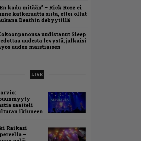
En kadu mitään” – Rick Rozz ei
unne katkeruutta siitä, ettei ollut
ukana Deathin debyytillä
Kokoonpanonsa uudistanut Sleep
iedottaa uudesta levystä, julkaisi
yös uuden maistiaisen
LIVE
arvio:
puunmyyty
stia saatteli
lturan ikiuneen
ki Raikasi
ereella –
rnon neljä