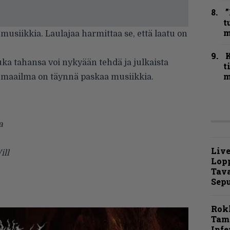
”
t
m
musiikkia. Laulajaa harmittaa se, että laatu on
kuka tahansa voi nykyään tehdä ja julkaista
t
m
tä maailma on täynnä paskaa musiikkia.
a
Live
ill
Lop
Tava
Sepu
Rok
Tamp
Infe