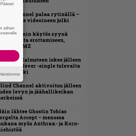
ehneet vaikutuksen
. Pääset
e
lind Channel palaa rytinällä –
uplasingle videoineen julki
n siihen
uraavalla
id Wilsonin käytös syynä
lipknotista erottamiseen,
aportoi TMZ
ngwie Malmsteen iskee jälleen
 Now or Never -single tulevalta
evyltä julki
äytäntömme
lind Channel aktivoituu jälleen
uden levyn ja jäähallikeikan
erkeissä
äin lähtee Ghostin Tobias
orgelta Accept – menossa
ukana myös Anthrax- ja Korn-
iehistöä