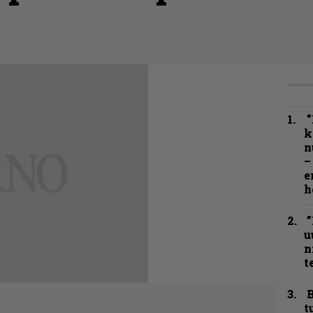
”
k
n
–
e
h
”
u
n
t
B
t