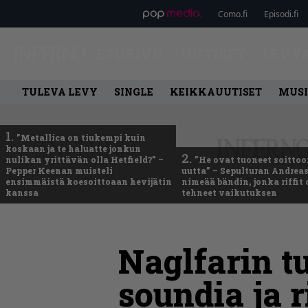
Como.fi
Episodi.fi
ETUSIVU
UUTISET
LEVY
TULEVA LEVY
SINGLE
KEIKKAUUTISET
MUSI
1.
”Metallica on tiukempi kuin
koskaan ja te haluatte jonkun
2.
nulikan yrittävän olla Hetfield?” –
”He ovat tuoneet soittoo
Pepper Keenan muisteli
uutta” – Sepulturan Andreas
ensimmäistä koesoittoaan hevijätin
nimeää bändin, jonka riffit
kanssa
tehneet vaikutuksen
Naglfarin tu
soundia ja 