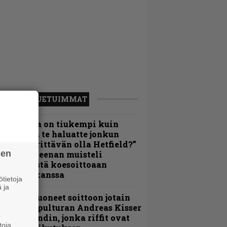
LUETUIMMAT
Metallica on tiukempi kuin
oskaan ja te haluatte jonkun
ulikan yrittävän olla Hetfield?”
sen
 Pepper Keenan muisteli
nsimmäistä koesoittoaan
evijätin kanssa
tietoja
 ja
He ovat tuoneet soittoon jotain
utta” – Sepulturan Andreas Kisser
imeää bändin, jonka riffit ovat
toja