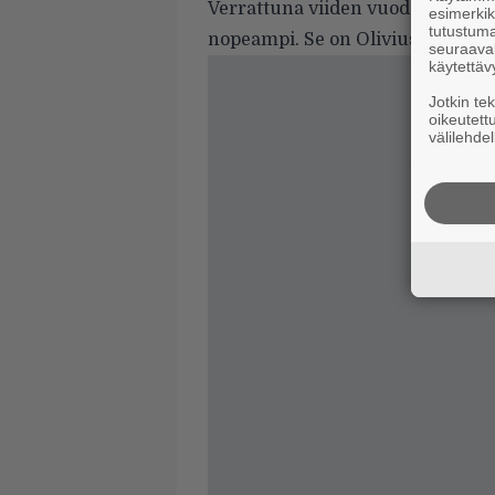
Verrattuna viiden vuoden takai
esimerkiks
tutustuma
nopeampi. Se on Oliviusin mukaan
seuraaval
käytettäv
Jotkin te
oikeutett
välilehdel