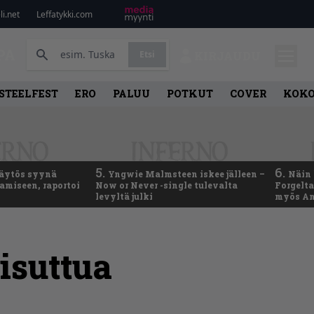
i.net
Leffatykki.com
PA
Etsi
KIRJAUDU
STEELFEST
ERO
PALUU
POTKUT
COVER
KOK
5.
6.
käytös syynä
Yngwie Malmsteen iskee jälleen –
Näin 
tamiseen, raportoi
Now or Never -single tulevalta
Forgelt
levyltä julki
myös An
iisuttua