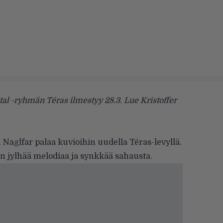
al -ryhmän Téras ilmestyy 28.3. Lue Kristoffer
n
Naglfar
palaa kuvioihin uudella Téras-levyllä.
an jylhää melodiaa ja synkkää sahausta.