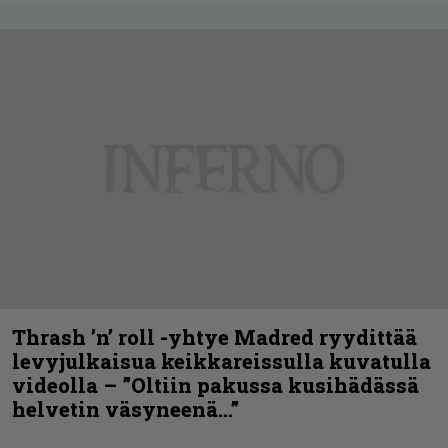
Thrash ’n’ roll -yhtye Madred ryydittää
levyjulkaisua keikkareissulla kuvatulla
videolla – ”Oltiin pakussa kusihädässä
helvetin väsyneenä…”