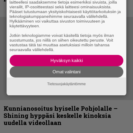
laitteellesi saadaksemme tietoja esimerkiksi sivuista, joilla
vierailit, IP-osoitteestasi sekä laitteesi ominaisuuksista.
Pääset tutustumaan yksityiskohtaisesti käyttötarkoituksiin ja
teknologiakumppaneihimme seuraavalla välilehdellä.
Hylkääminen voi vaikuttaa sivuston toimivuuteen ja
käytettävyyteen.
Jotkin teknologiamme voivat käsitellä tietoja myös ilman
suostumusta, jos niillä on siihen oikeutettu peruste. Voit
vastustaa tätä tai muuttaa asetuksiasi milloin tahansa
seuraavalla välilehdellä.
Hyväksyn kaikki
Omat valintani
Tietosuojakäytäntömme
Kunnianosoitus hyiselle Pohjolalle –
Shining hyppäsi keskelle kinoksia
uudella videollaan