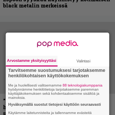
black metalin merkeissä
Arvostamme yksityisyyttäsi
Valintasi
Tarvitsemme suostumuksesi tarjotaksemme
henkilökohtaisen käyttökokemuksen
Me ja huolellisesti valitsemamme
88 teknologiakumppania
hyödynnämme henkilötietoja tarjotaksemme paremman
käyttäjäkokemuksen sekä kohdentaaksemme sisältöä ja
mainoksia.
”Mitalini näyttää ihan plektralta” –
Hyväksymällä suostut tietojesi käyttöön seuraavasti
huippu-uimari jamittelee Megadethiä
palkinnollaan
Käytämme laitetunnisteita ja tallennamme evästeitä