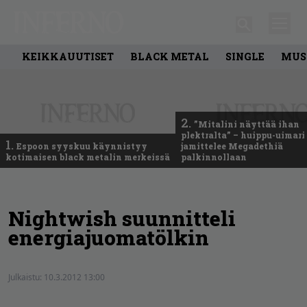
KEIKKAUUTISET
BLACK METAL
SINGLE
MUS
2.
”Mitalini näyttää ihan
plektralta” – huippu-uimari
1.
Espoon syyskuu käynnistyy
jamittelee Megadethiä
kotimaisen black metalin merkeissä
palkinnollaan
Nightwish suunnitteli
energiajuomatölkin
Julkaistu:
10.3.2012 13:00