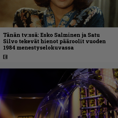
Tänän tv:ssä: Esko Salminen ja Satu
Silvo tekevät hienot pääroolit vuoden
1984 menestyselokuvassa