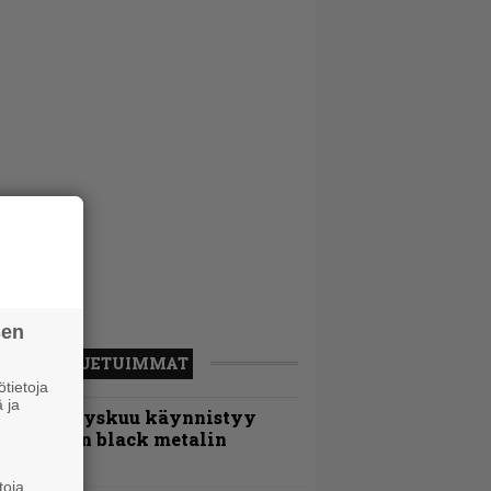
sen
LUETUIMMAT
tietoja
 ja
Espoon syyskuu käynnistyy
otimaisen black metalin
erkeissä
toja