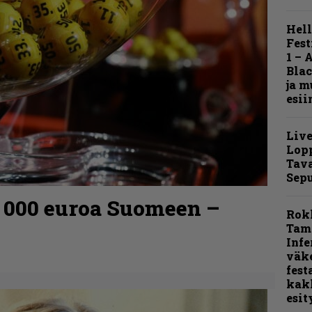
Hell
Fest
1 – 
Blac
ja m
esii
Live
Lop
Tava
Sepu
0 000 euroa Suomeen –
Rok
Tamp
Infe
väk
fest
kak
esit