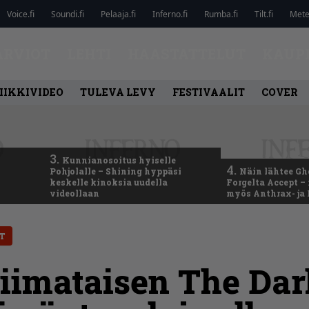
Voice.fi
Soundi.fi
Pelaaja.fi
Inferno.fi
Rumba.fi
Tilt.fi
Metel
ARVIOT
LEHTI
HAASTATTELUT
KAUP
IIKKIVIDEO
TULEVA LEVY
FESTIVAALIT
COVER
3.
Kunnianosoitus hyiselle
4.
Pohjolalle – Shining hyppäsi
Näin lähtee Gh
keskelle kinoksia uudella
Forgelta Accept 
videollaan
myös Anthrax- ja
T
Liimataisen The Da