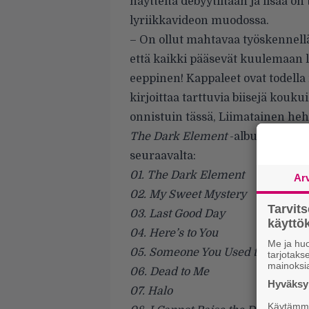
näytteitä
debyytiltään ja lisää on 
lyriikkavideon muodossa.
– On ollut mahtavaa työskennellä
että kaikki pääsevät kuulemaan 
eeppinen! Kappaleet ovat todella 
kirjoittaa tarttuvia biisejä kouku
onnistuin tässä, Liimatainen heh
The Dark Element
-albumin kappa
seuraavalta:
01. The Dark Element
Ar
02. My Sweet Mystery
Tarvit
03. Last Good Day
käytt
04. Here’s to You
Me ja huo
05. Someone You Used to Know
tarjotak
mainoksi
06. Dead to Me
Hyväksym
07. Halo
Käytämme 