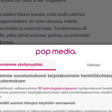
tarjolla nyt
Dead to Me
-kappaleen
 näiden biisien kanssa, enkä malta odottaa,
lopputuloksen. Se tulee olemaan todella
melodisia ja suoraviivaisia. Tavoitteenani oli
illa, jotka jäävät soimaan päähän, ja mielestäni
kuttaa.
lelista näyttää kokonaisuudessaan
vostamme yksityisyyttäsi
Valintasi
semme suostumuksesi tarjotaksemme henkilökohtai
ökokemuksen
lellisesti valitsemamme
88 teknologiakumppania
hyödynnämme henkilö
semme paremman käyttäjäkokemuksen sekä kohdentaaksemme sisältöä
a.
k
ällä suostut tietojesi käyttöön seuraavasti
m
laitetunnisteita ja tallennamme evästeitä laitteellesi saadaksemme tie