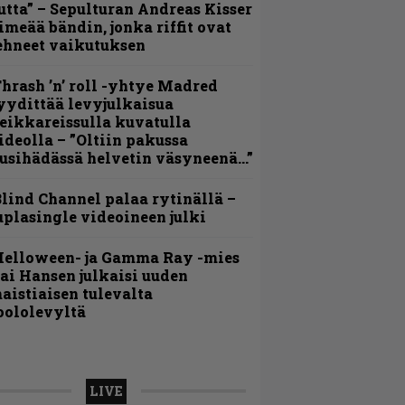
utta” – Sepulturan Andreas Kisser
imeää bändin, jonka riffit ovat
ehneet vaikutuksen
hrash ’n’ roll -yhtye Madred
yydittää levyjulkaisua
eikkareissulla kuvatulla
ideolla – ”Oltiin pakussa
usihädässä helvetin väsyneenä…”
lind Channel palaa rytinällä –
uplasingle videoineen julki
Helloween- ja Gamma Ray -mies
ai Hansen julkaisi uuden
aistiaisen tulevalta
oololevyltä
LIVE