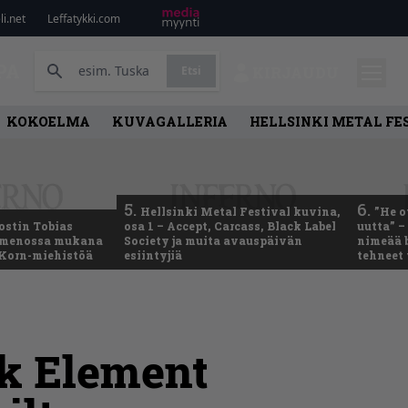
i.net
Leffatykki.com
PA
Etsi
KIRJAUDU
KOKOELMA
KUVAGALLERIA
HELLSINKI METAL FE
5.
6.
Hellsinki Metal Festival kuvina,
”He o
ostin Tobias
osa 1 – Accept, Carcass, Black Label
uutta” –
– menossa mukana
Society ja muita avauspäivän
nimeää b
 Korn-miehistöä
esiintyjiä
tehneet
rk Element