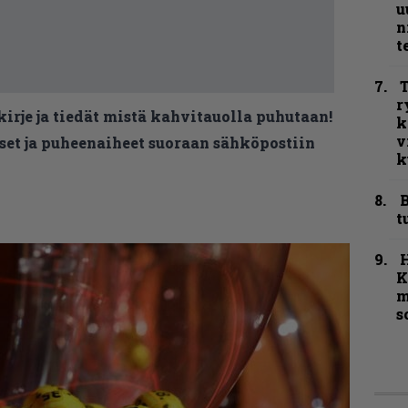
u
n
t
T
r
kirje ja tiedät mistä kahvitauolla puhutaan!
k
v
et ja puheenaiheet suoraan sähköpostiin
k
B
t
K
m
s