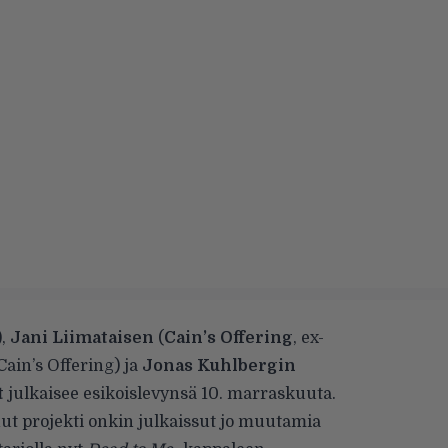
),
Jani Liimataisen
(
Cain’s Offering
, ex-
Cain’s Offering) ja
Jonas Kuhlbergin
t
julkaisee esikoislevynsä 10. marraskuuta.
ut projekti onkin julkaissut jo
muutamia