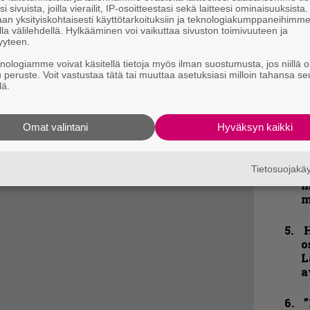
i sivuista, joilla vierailit, IP-osoitteestasi sekä laitteesi ominaisuuksista
”
an yksityiskohtaisesti käyttötarkoituksiin ja teknologiakumppaneihimm
p
la välilehdellä. Hylkääminen voi vaikuttaa sivuston toimivuuteen ja
j
yyteen.
p
knologiamme voivat käsitellä tietoja myös ilman suostumusta, jos niillä o
u peruste. Voit vastustaa tätä tai muuttaa asetuksiasi milloin tahansa se
K
lä.
P
k
v
Omat valintani
Hyväksyn kaikki
N
Tietosuojak
F
m
m
H
o
L
a
”