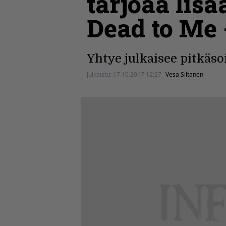
tarjoaa lis
Dead to Me 
Yhtye julkaisee pitkä
Julkaistu:
17.10.2017 12:27
Vesa Siltanen