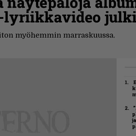
ää näytepaloja albu
-lyriikkavideo julk
soiton myöhemmin marraskuussa.
k
m
”
p
j
p