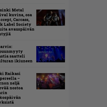
sinki Metal
ival kuvina, osa
Accept, Carcass,
k Label Society
uita avauspäivän
ntyjiä
arvio:
puunmyyty
stia saatteli
lturan ikiuneen
ki Raikasi
ereella –
rnon neljä
evää nostoa
arin
kospäivän
yksistä