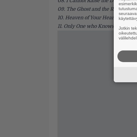
08. I Cannot Raise the Dead
esimerkiks
tutustuma
09. The Ghost and the Reaper
seuraaval
10. Heaven of Your Heart
käytettäv
11. Only One who Knows Me
Jotkin te
oikeutett
välilehdel