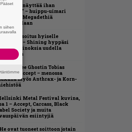
. Pääset
Mitalini näyttää ihan
e
lektralta” – huippu-uimari
amittelee Megadethiä
alkinnollaan
n siihen
uraavalla
unnianosoitus hyiselle
ohjolalle – Shining hyppäsi
eskelle kinoksia uudella
ideollaan
äin lähtee Ghostin Tobias
äytäntömme
orgelta Accept – menossa
ukana myös Anthrax- ja Korn-
iehistöä
ellsinki Metal Festival kuvina,
sa 1 – Accept, Carcass, Black
abel Society ja muita
vauspäivän esiintyjiä
He ovat tuoneet soittoon jotain