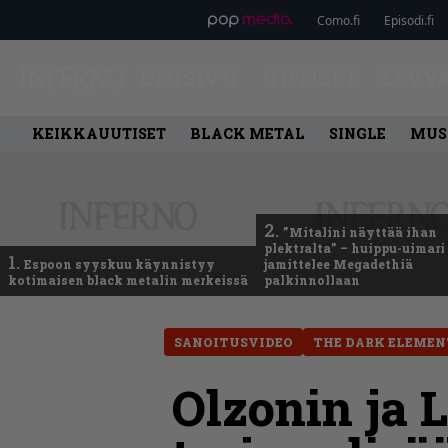
Como.fi
Episodi.fi
ETUSIVU
UUTISET
LEVY
KEIKKAUUTISET
BLACK METAL
SINGLE
MUS
2.
”Mitalini näyttää ihan
plektralta” – huippu-uimari
1.
Espoon syyskuu käynnistyy
jamittelee Megadethiä
kotimaisen black metalin merkeissä
palkinnollaan
SANOITUSVIDEO
THE DARK ELEMEN
Olzonin ja 