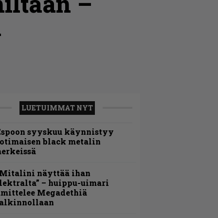
miltaan –
i
LUETUIMMAT NYT
Espoon syyskuu käynnistyy
otimaisen black metalin
erkeissä
Mitalini näyttää ihan
lektralta” – huippu-uimari
amittelee Megadethiä
alkinnollaan