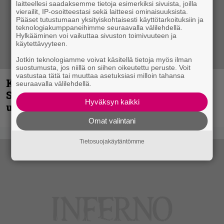
laitteellesi saadaksemme tietoja esimerkiksi sivuista, joilla
vierailit, IP-osoitteestasi sekä laitteesi ominaisuuksista.
Pääset tutustumaan yksityiskohtaisesti käyttötarkoituksiin ja
teknologiakumppaneihimme seuraavalla välilehdellä.
Hylkääminen voi vaikuttaa sivuston toimivuuteen ja
käytettävyyteen.
Jotkin teknologiamme voivat käsitellä tietoja myös ilman
suostumusta, jos niillä on siihen oikeutettu peruste. Voit
vastustaa tätä tai muuttaa asetuksiasi milloin tahansa
Kunnianosoitus hyiselle Pohjolalle –
seuraavalla välilehdellä.
Shining hyppäsi keskelle kinoksia
Hyväksyn kaikki
uudella videollaan
Omat valintani
Tietosuojakäytäntömme