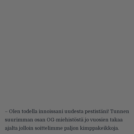
– Olen todella innoissani uudesta pestistäni! Tunnen
suurimman osan OG-miehistöstä jo vuosien takaa
ajalta jolloin soittelimme paljon kimppakeikkoja.