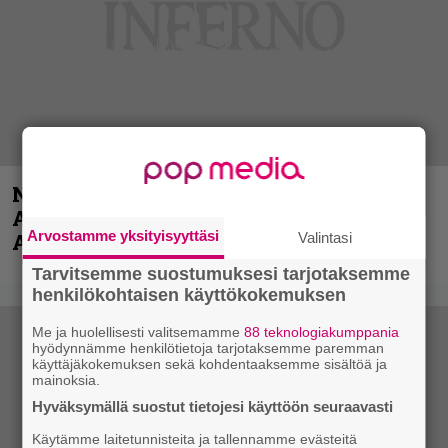
Näin lähtee Ghostin Tobias Forgelta
Accept – menossa mukana myös
Arvostamme yksityisyyttäsi
Valintasi
Anthrax- ja Korn-miehistöä
Tarvitsemme suostumuksesi tarjotaksemme
henkilökohtaisen käyttökokemuksen
Me ja huolellisesti valitsemamme
88 teknologiakumppania
hyödynnämme henkilötietoja tarjotaksemme paremman
käyttäjäkokemuksen sekä kohdentaaksemme sisältöä ja
mainoksia.
Hyväksymällä suostut tietojesi käyttöön seuraavasti
Käytämme laitetunnisteita ja tallennamme evästeitä