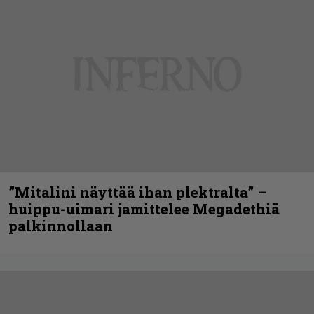
”Mitalini näyttää ihan plektralta” –
huippu-uimari jamittelee Megadethiä
palkinnollaan