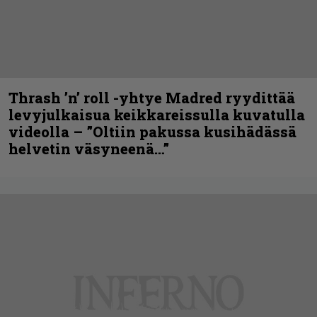
Thrash ’n’ roll -yhtye Madred ryydittää
levyjulkaisua keikkareissulla kuvatulla
videolla – ”Oltiin pakussa kusihädässä
helvetin väsyneenä…”