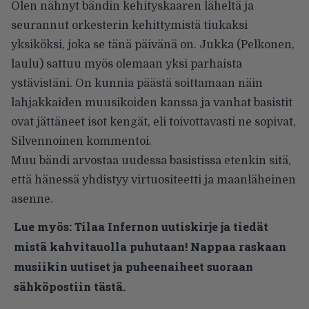
Olen nähnyt bändin kehityskaaren läheltä ja
seurannut orkesterin kehittymistä tiukaksi
yksiköksi, joka se tänä päivänä on. Jukka (Pelkonen,
laulu) sattuu myös olemaan yksi parhaista
ystävistäni. On kunnia päästä soittamaan näin
lahjakkaiden muusikoiden kanssa ja vanhat basistit
ovat jättäneet isot kengät, eli toivottavasti ne sopivat,
Silvennoinen kommentoi.
Muu bändi arvostaa uudessa basistissa etenkin sitä,
että hänessä yhdistyy virtuositeetti ja maanläheinen
asenne.
Lue myös:
Tilaa Infernon uutiskirje ja tiedät
mistä kahvitauolla puhutaan! Nappaa raskaan
musiikin uutiset ja puheenaiheet suoraan
sähköpostiin tästä.