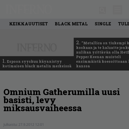
KEIKKAUUTISET
BLACK METAL
SINGLE
TUL
2.
”Metallica on tiukempi 
koskaan ja te haluatte jonk
nulikan yrittävän olla Hetfi
Pepper Keenan muisteli
1.
Espoon syyskuu käynnistyy
ensimmäistä koesoittoaan 
kotimaisen black metalin merkeissä
kanssa
Omnium Gatherumilla uusi
basisti, levy
miksausvaiheessa
Julkaistu:
27.9.2012 12:01