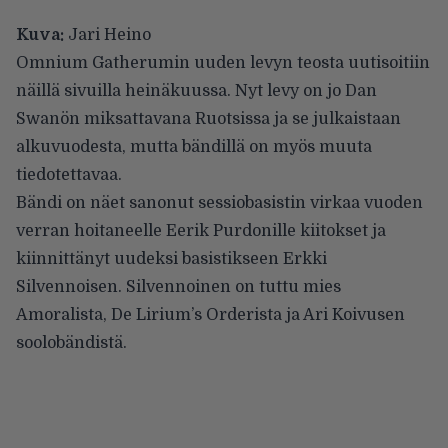
Kuva:
Jari Heino
Omnium Gatherumin
uuden levyn teosta
uutisoitiin
näillä sivuilla heinäkuussa. Nyt levy on jo Dan
Swanön miksattavana Ruotsissa ja se julkaistaan
alkuvuodesta, mutta bändillä on myös muuta
tiedotettavaa.
Bändi on näet sanonut sessiobasistin virkaa vuoden
verran hoitaneelle Eerik Purdonille kiitokset ja
kiinnittänyt uudeksi basistikseen Erkki
Silvennoisen. Silvennoinen on tuttu mies
Amoralista, De Lirium’s Orderista ja Ari Koivusen
soolobändistä.