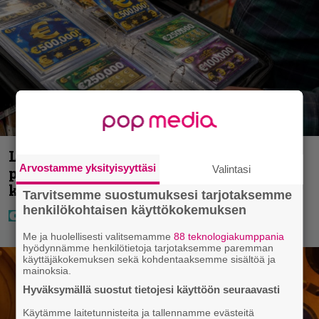
Lapset ostivat isälle lahjaksi arvan –
Arvostamme yksityisyyttäsi
Valintasi
päävoitto tuli, mutta miten sitten
kävikään
Tarvitsemme suostumuksesi tarjotaksemme
henkilökohtaisen käyttökokemuksen
Me ja huolellisesti valitsemamme
88 teknologiakumppania
hyödynnämme henkilötietoja tarjotaksemme paremman
käyttäjäkokemuksen sekä kohdentaaksemme sisältöä ja
mainoksia.
Hyväksymällä suostut tietojesi käyttöön seuraavasti
Käytämme laitetunnisteita ja tallennamme evästeitä