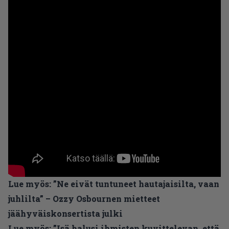
Lue myös:
”Ne eivät tuntuneet hautajaisilta, vaan
juhlilta” – Ozzy Osbournen mietteet
jäähyväiskonsertista julki
Lue myös:
”Isä halusi ihmisten kuvittelevan, että