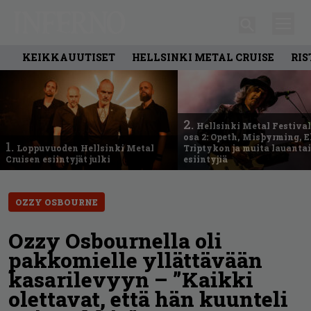
KEIKKAUUTISET
HELLSINKI METAL CRUISE
RIS
2.
Hellsinki Metal Festival
osa 2: Opeth, Misþyrming, E
1.
Loppuvuoden Hellsinki Metal
Triptykon ja muita lauanta
Cruisen esiintyjät julki
esiintyjiä
OZZY OSBOURNE
Ozzy Osbournella oli
pakkomielle yllättävään
kasarilevyyn – ”Kaikki
olettavat, että hän kuunteli