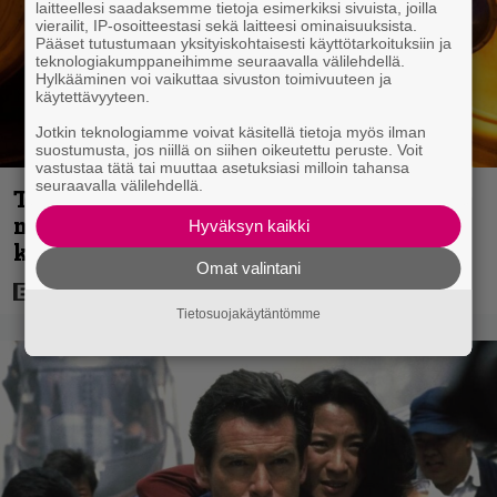
laitteellesi saadaksemme tietoja esimerkiksi sivuista, joilla
vierailit, IP-osoitteestasi sekä laitteesi ominaisuuksista.
Pääset tutustumaan yksityiskohtaisesti käyttötarkoituksiin ja
teknologiakumppaneihimme seuraavalla välilehdellä.
Hylkääminen voi vaikuttaa sivuston toimivuuteen ja
käytettävyyteen.
Jotkin teknologiamme voivat käsitellä tietoja myös ilman
suostumusta, jos niillä on siihen oikeutettu peruste. Voit
vastustaa tätä tai muuttaa asetuksiasi milloin tahansa
seuraavalla välilehdellä.
Tänään tv:ssä: Vuoden 2023
megaelokuva luottaa Jason Stathamin
Hyväksyn kaikki
karismaan
Omat valintani
Tietosuojakäytäntömme