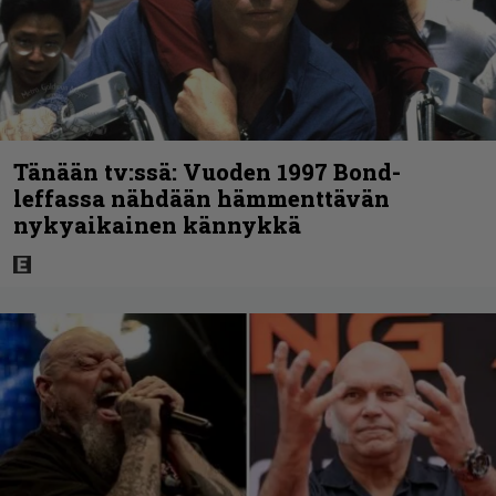
Tänään tv:ssä: Vuoden 1997 Bond-
leffassa nähdään hämmenttävän
nykyaikainen kännykkä