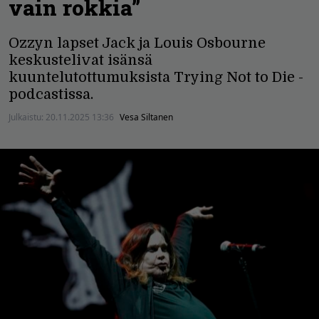
vain rokkia”
Ozzyn lapset Jack ja Louis Osbourne
keskustelivat isänsä
kuuntelutottumuksista Trying Not to Die -
podcastissa.
Julkaistu:
20.11.2025 13:36
Vesa Siltanen