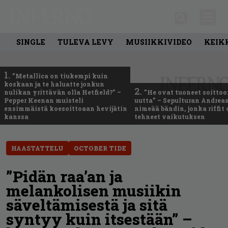
SINGLE
TULEVA LEVY
MUSIIKKIVIDEO
KEIK
1.
”Metallica on tiukempi kuin
koskaan ja te haluatte jonkun
2.
nulikan yrittävän olla Hetfield?” –
”He ovat tuoneet soittoo
Pepper Keenan muisteli
uutta” – Sepulturan Andreas
ensimmäistä koesoittoaan hevijätin
nimeää bändin, jonka riffit
kanssa
tehneet vaikutuksen
HAASTATTELU
OCTOBER TIDE
”Pidän raa’an ja
melankolisen musiikin
säveltämisestä ja sitä
syntyy kuin itsestään” –