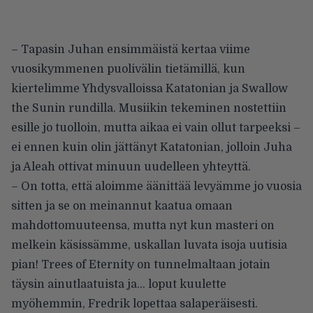
– Tapasin Juhan ensimmäistä kertaa viime
vuosikymmenen puolivälin tietämillä, kun
kiertelimme Yhdysvalloissa Katatonian ja Swallow
the Sunin rundilla. Musiikin tekeminen nostettiin
esille jo tuolloin, mutta aikaa ei vain ollut tarpeeksi –
ei ennen kuin olin jättänyt Katatonian, jolloin Juha
ja Aleah ottivat minuun uudelleen yhteyttä.
– On totta, että aloimme äänittää levyämme jo vuosia
sitten ja se on meinannut kaatua omaan
mahdottomuuteensa, mutta nyt kun masteri on
melkein käsissämme, uskallan luvata isoja uutisia
pian! Trees of Eternity on tunnelmaltaan jotain
täysin ainutlaatuista ja… loput kuulette
myöhemmin, Fredrik lopettaa salaperäisesti.