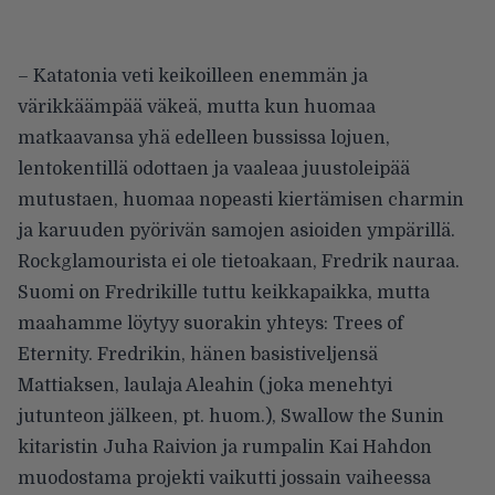
– Katatonia veti keikoilleen enemmän ja
värikkäämpää väkeä, mutta kun huomaa
matkaavansa yhä edelleen bussissa lojuen,
lentokentillä odottaen ja vaaleaa juustoleipää
mutustaen, huomaa nopeasti kiertämisen charmin
ja karuuden pyörivän samojen asioiden ympärillä.
Rockglamourista ei ole tietoakaan, Fredrik nauraa.
Suomi on Fredrikille tuttu keikkapaikka, mutta
maahamme löytyy suorakin yhteys: Trees of
Eternity. Fredrikin, hänen basistiveljensä
Mattiaksen, laulaja Aleahin (joka menehtyi
jutunteon jälkeen, pt. huom.), Swallow the Sunin
kitaristin Juha Raivion ja rumpalin Kai Hahdon
muodostama projekti vaikutti jossain vaiheessa