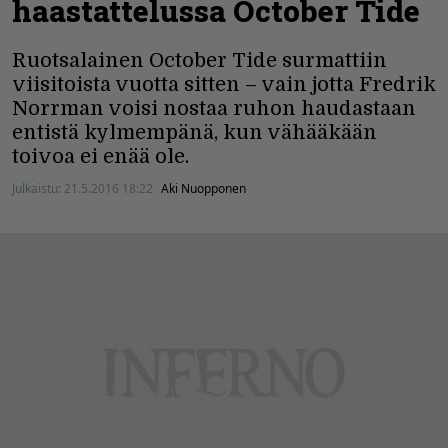
haastattelussa October Tide
Ruotsalainen October Tide surmattiin
viisitoista vuotta sitten – vain jotta Fredrik
Norrman voisi nostaa ruhon haudastaan
entistä kylmempänä, kun vähääkään
toivoa ei enää ole.
Julkaistu:
21.5.2016 18:22
Aki Nuopponen