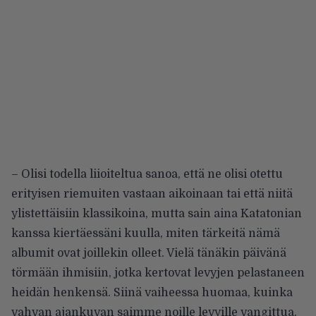
– Olisi todella liioiteltua sanoa, että ne olisi otettu
erityisen riemuiten vastaan aikoinaan tai että niitä
ylistettäisiin klassikoina, mutta sain aina Katatonian
kanssa kiertäessäni kuulla, miten tärkeitä nämä
albumit ovat joillekin olleet. Vielä tänäkin päivänä
törmään ihmisiin, jotka kertovat levyjen pelastaneen
heidän henkensä. Siinä vaiheessa huomaa, kuinka
vahvan ajankuvan saimme noille levyille vangittua,