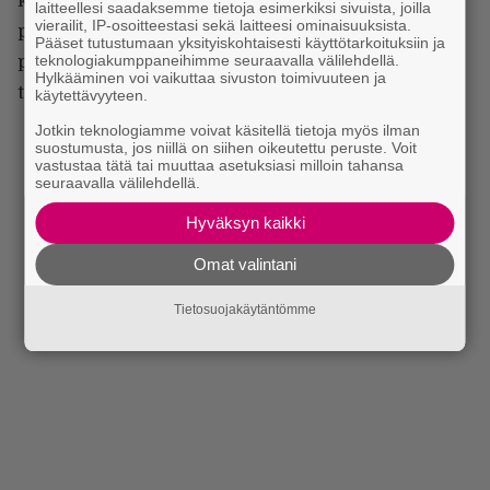
kunnes se julkaistaan. Sen jälkeen siitä on kyettävä
laitteellesi saadaksemme tietoja esimerkiksi sivuista, joilla
vierailit, IP-osoitteestasi sekä laitteesi ominaisuuksista.
päästämään irti, tai muuten sitä päätyy vaivaamaan
Pääset tutustumaan yksityiskohtaisesti käyttötarkoituksiin ja
teknologiakumppaneihimme seuraavalla välilehdellä.
päätään kaikella sillä, mitä olisi voinut tehdä eri
Hylkääminen voi vaikuttaa sivuston toimivuuteen ja
tavalla.
käytettävyyteen.
Jotkin teknologiamme voivat käsitellä tietoja myös ilman
suostumusta, jos niillä on siihen oikeutettu peruste. Voit
vastustaa tätä tai muuttaa asetuksiasi milloin tahansa
seuraavalla välilehdellä.
Hyväksyn kaikki
Omat valintani
Tietosuojakäytäntömme