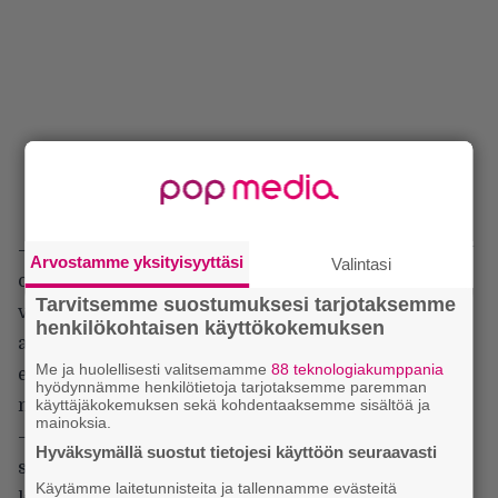
– Rehellisesti sanottuna jokainen October Tide -levy
Arvostamme yksityisyyttäsi
Valintasi
on ollut edeltäjäänsä vahvempi, särmikkäämpi ja
Tarvitsemme suostumuksesi tarjotaksemme
vaikuttavampi kokonaisuus. Silti kuulen jokaisella
henkilökohtaisen käyttökokemuksen
albumilla ja niiden tuotannossa aina niin paljon
Me ja huolellisesti valitsemamme
88 teknologiakumppania
erheitä, että minun on pakko etäännyttää itseni
hyödynnämme henkilötietoja tarjotaksemme paremman
niistä.
käyttäjäkokemuksen sekä kohdentaaksemme sisältöä ja
mainoksia.
– Kuulun niihin muusikoihin, joiden periaate on
Hyväksymällä suostut tietojesi käyttöön seuraavasti
seuraava: musiikkini on musiikkiani niin kauan,
Käytämme laitetunnisteita ja tallennamme evästeitä