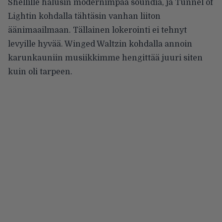
Shellille halusin modernimpaa soundia, ja Tunnel of
Lightin kohdalla tähtäsin vanhan liiton
äänimaailmaan. Tällainen lokerointi ei tehnyt
levyille hyvää. Winged Waltzin kohdalla annoin
karunkauniin musiikkimme hengittää juuri siten
kuin oli tarpeen.