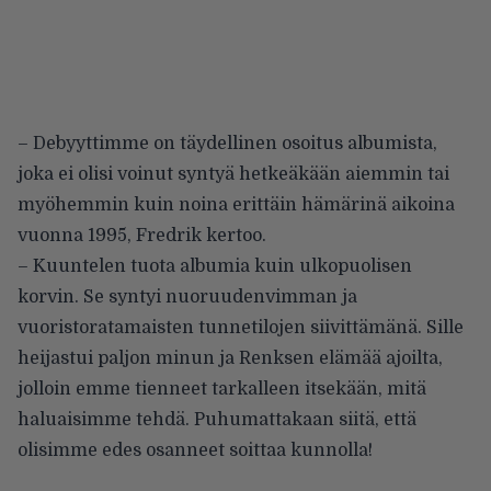
– Debyyttimme on täydellinen osoitus albumista,
joka ei olisi voinut syntyä hetkeäkään aiemmin tai
myöhemmin kuin noina erittäin hämärinä aikoina
vuonna 1995, Fredrik kertoo.
– Kuuntelen tuota albumia kuin ulkopuolisen
korvin. Se syntyi nuoruudenvimman ja
vuoristoratamaisten tunnetilojen siivittämänä. Sille
heijastui paljon minun ja Renksen elämää ajoilta,
jolloin emme tienneet tarkalleen itsekään, mitä
haluaisimme tehdä. Puhumattakaan siitä, että
olisimme edes osanneet soittaa kunnolla!