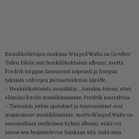
Ennakkotietojen mukaan Winged Waltz on October
Tiden tähän asti henkilökohtaisin albumi, mutta
Fredrik torppaa lausunnot nopeasti ja huopaa
takaisin vahvojen periaatteidensa äärelle.
– Henkilökohtaista musiikkia… Ainakin toivon, ettei
elämäni kuulu musiikissamme, Fredrik naurahtaa.
– Tietenkin jotkin ajatukset ja tuntemukset ovat
inspiroineet musiikkiamme, mutta Winged Waltz on
sanomaltaan melkoisen kylmä albumi, enkä voi
sanoa sen heijastelevan lainkaan sitä, mitä oma