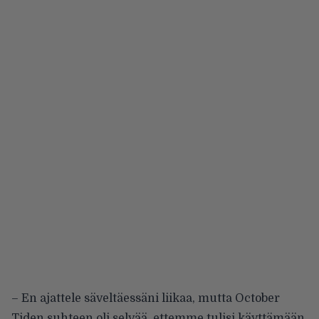
– En ajattele säveltäessäni liikaa, mutta October
Tiden suhteen oli selvää, ettemme tulisi käyttämään