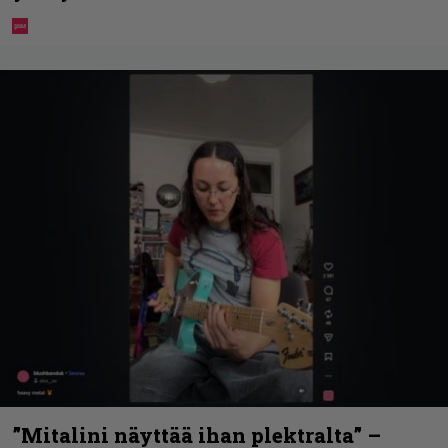
”Mitalini näyttää ihan plektralta” –