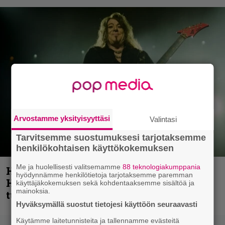
Arvostamme yksityisyyttäsi
Valintasi
Tarvitsemme suostumuksesi tarjotaksemme
henkilökohtaisen käyttökokemuksen
Me ja huolellisesti valitsemamme
88 teknologiakumppania
Helloween- ja Gamma Ray -mies Kai
hyödynnämme henkilötietoja tarjotaksemme paremman
Hansen julkaisi uuden maistiaisen
käyttäjäkokemuksen sekä kohdentaaksemme sisältöä ja
mainoksia.
tulevalta soololevyltä
Hyväksymällä suostut tietojesi käyttöön seuraavasti
Käytämme laitetunnisteita ja tallennamme evästeitä