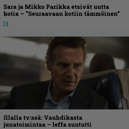
Sara ja Mikko Parikka etsivät uutta
kotia – ”Seuraavaan kotiin tämmöinen”
Illalla tv:ssä: Vauhdikasta
junatoimintaa – leffa suututti