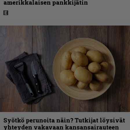
amerikkalaisen pankkijätin
Syötkö perunoita näin? Tutkijat löysivät
yhteyden vakavaan kansansairauteen