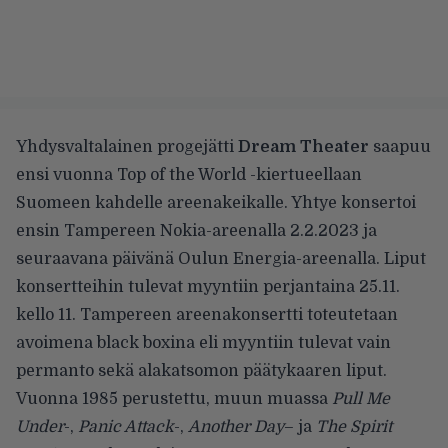
Yhdysvaltalainen progejätti
Dream Theater
saapuu
ensi vuonna Top of the World -kiertueellaan
Suomeen kahdelle areenakeikalle. Yhtye konsertoi
ensin
Tampereen
Nokia-areenalla 2.2.2023 ja
seuraavana päivänä
Oulun
Energia-areenalla. Liput
konsertteihin tulevat myyntiin perjantaina 25.11.
kello 11. Tampereen areenakonsertti toteutetaan
avoimena black boxina eli myyntiin tulevat vain
permanto sekä alakatsomon päätykaaren liput.
Vuonna 1985 perustettu, muun muassa
Pull Me
Under
-,
Panic Attack
-,
Another Day
– ja
The Spirit