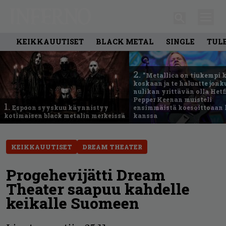
KEIKKAUUTISET
BLACK METAL
SINGLE
TUL
2.
”Metallica on tiukempi 
koskaan ja te haluatte jonk
nulikan yrittävän olla Hetfi
Pepper Keenan muisteli
1.
Espoon syyskuu käynnistyy
ensimmäistä koesoittoaan 
kotimaisen black metalin merkeissä
kanssa
KEIKKAUUTISET
DREAM THEATER
Progehevijätti Dream
Theater saapuu kahdelle
keikalle Suomeen