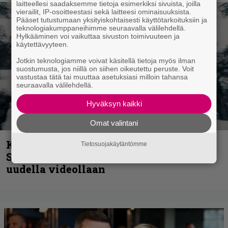
laitteellesi saadaksemme tietoja esimerkiksi sivuista, joilla
vierailit, IP-osoitteestasi sekä laitteesi ominaisuuksista.
Pääset tutustumaan yksityiskohtaisesti käyttötarkoituksiin ja
teknologiakumppaneihimme seuraavalla välilehdellä.
Hylkääminen voi vaikuttaa sivuston toimivuuteen ja
käytettävyyteen.
Jotkin teknologiamme voivat käsitellä tietoja myös ilman
suostumusta, jos niillä on siihen oikeutettu peruste. Voit
vastustaa tätä tai muuttaa asetuksiasi milloin tahansa
seuraavalla välilehdellä.
Hyväksyn kaikki
Omat valintani
Kunnianosoitus hyiselle Pohjolalle –
Tietosuojakäytäntömme
Shining hyppäsi keskelle kinoksia
uudella videollaan