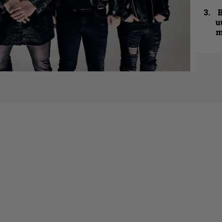
B
u
m