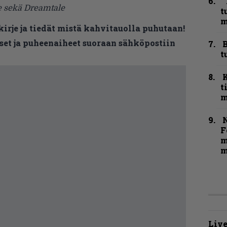
”
e sekä Dreamtale
t
m
kirje ja tiedät mistä kahvitauolla puhutaan!
et ja puheenaiheet suoraan sähköpostiin
B
t
t
m
N
F
m
m
Live