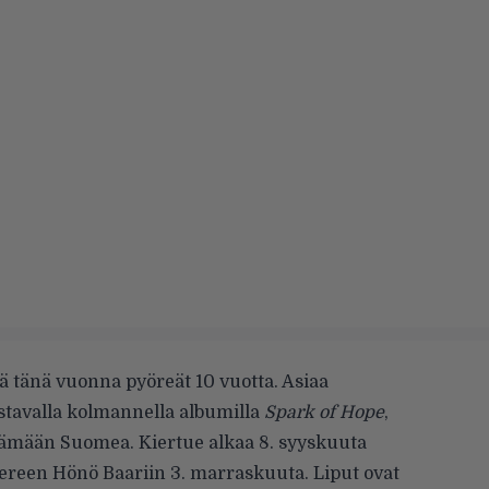
ä tänä vuonna pyöreät 10 vuotta. Asiaa
istavalla kolmannella albumilla
Spark of Hope
,
rtämään Suomea. Kiertue alkaa 8. syyskuuta
ereen Hönö Baariin 3. marraskuuta. Liput ovat