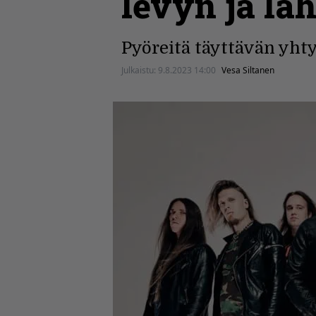
levyn ja lä
Pyöreitä täyttävän yhty
Julkaistu:
9.8.2023 14:00
Vesa Siltanen