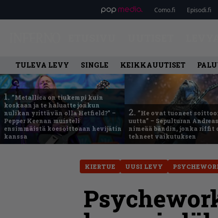
Como.fi
Episodi.fi
ETUSIVU
UUTISET
LEVY
TULEVA LEVY
SINGLE
KEIKKAUUTISET
PALU
1.
”Metallica on tiukempi kuin
koskaan ja te haluatte jonkun
2.
nulikan yrittävän olla Hetfield?” –
”He ovat tuoneet soittoo
Pepper Keenan muisteli
uutta” – Sepulturan Andreas
ensimmäistä koesoittoaan hevijätin
nimeää bändin, jonka riffit
kanssa
tehneet vaikutuksen
KIERTUE
UUSI LEVY
PSYCHEWOR
Psychework