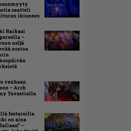
puunmyyty
stia saatteli
lturan ikiuneen
ki Raikasi
ereella –
rnon neljä
evää nostoa
arin
kospäivän
yksistä
uu vanhaan
toon – Arch
my Tavastialla
llä festareilla
ki on aina
allaan” –