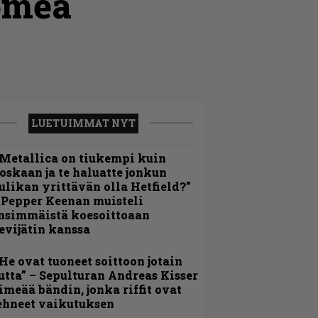
uomea
LUETUIMMAT NYT
Metallica on tiukempi kuin
oskaan ja te haluatte jonkun
ulikan yrittävän olla Hetfield?”
 Pepper Keenan muisteli
nsimmäistä koesoittoaan
evijätin kanssa
He ovat tuoneet soittoon jotain
utta” – Sepulturan Andreas Kisser
imeää bändin, jonka riffit ovat
ehneet vaikutuksen