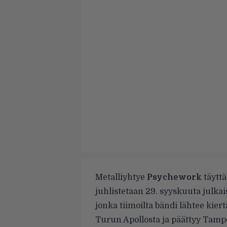
Metalliyhtye
Psychework
täyttä
juhlistetaan 29. syyskuuta julka
jonka tiimoilta bändi lähtee kie
Turun Apollosta ja päättyy Tamp