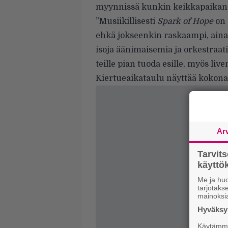
myynnissä kunkin keikkapaikan 
”Musiikillisesti
Spark of Hope
on 
ehkä jokseenkin raskaampi, aina
isoja äänimaisemia ja orkestraat
teille pian tuoda esille, myös liv
Kiertueaikataulu näyttää kokona
Ar
Tarvit
käytt
Me ja huo
tarjotak
mainoksi
Hyväksym
Käytämme 