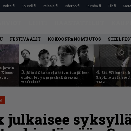
Voice.fi
Soundi.fi
Pelaaja.fi
Inferno.fi
Rumba.fi
Tilt.fi
Metel
ARVIOT
LEHTI
HAASTATTELUT
KAUP
U
FESTIVAALIT
KOKOONPANOMUUTOS
STEELFES
n jotain
3.
4.
 Kisser
Blind Channel aktivoituu jälleen
Sid Wilsonin 
 ovat
uuden levyn ja jäähallikeikan
Slipknotista erot
merkeissä
TMZ
K
 julkaisee syksyll