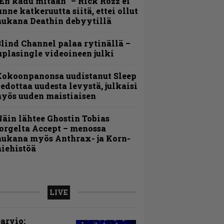
En kadu mitään” – Rick Rozz ei
unne katkeruutta siitä, ettei ollut
ukana Deathin debyytillä
lind Channel palaa rytinällä –
uplasingle videoineen julki
Kokoonpanonsa uudistanut Sleep
iedottaa uudesta levystä, julkaisi
yös uuden maistiaisen
äin lähtee Ghostin Tobias
orgelta Accept – menossa
ukana myös Anthrax- ja Korn-
iehistöä
LIVE
arvio: