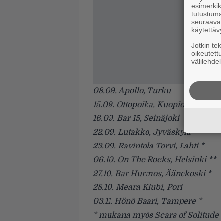
esimerkiks
tutustuma
seuraaval
käytettäv
Jotkin te
oikeutett
välilehdel
08.09. Apollo, Turku
15.09. Ottopoika, Kuopio *
16.09. Bar 15, Seinäjoki
22.09. Lutakko, Jyväskylä *
23.09. Ravintola Torvi, Lahti *
06.10. On The Rocks, Helsinki **
27.10. Bar Hurmos, Äänekoski *
28.10. Meara Klubi, Pori
03.11. Hönö Baari, Tampere *
* mukana myös Scars of Solitude