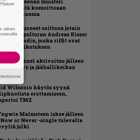
 Pepper Keenan muisteli
. Pääset
nsimmäistä koesoittoaan
e
evijätin kanssa
He ovat tuoneet soittoon jotain
n siihen
utta” – Sepulturan Andreas Kisser
uraavalla
imeää bändin, jonka riffit ovat
ehneet vaikutuksen
lind Channel aktivoituu jälleen
uden levyn ja jäähallikeikan
erkeissä
äytäntömme
id Wilsonin käytös syynä
lipknotista erottamiseen,
aportoi TMZ
ngwie Malmsteen iskee jälleen
 Now or Never -single tulevalta
evyltä julki