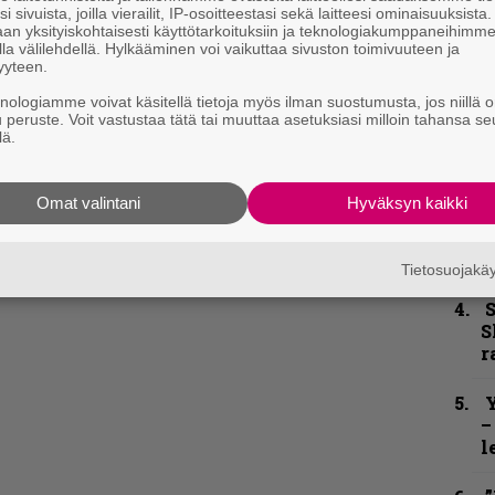
–
i sivuista, joilla vierailit, IP-osoitteestasi sekä laitteesi ominaisuuksista
e
an yksityiskohtaisesti käyttötarkoituksiin ja teknologiakumppaneihimm
h
la välilehdellä. Hylkääminen voi vaikuttaa sivuston toimivuuteen ja
yyteen.
”
knologiamme voivat käsitellä tietoja myös ilman suostumusta, jos niillä o
u
u peruste. Voit vastustaa tätä tai muuttaa asetuksiasi milloin tahansa se
lä.
n
t
Omat valintani
Hyväksyn kaikki
B
u
m
Tietosuojak
S
S
r
Y
–
l