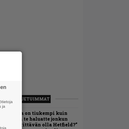
sen
LUETUIMMAT
tietoja
 ja
Metallica on tiukempi kuin
oskaan ja te haluatte jonkun
ulikan yrittävän olla Hetfield?”
toja