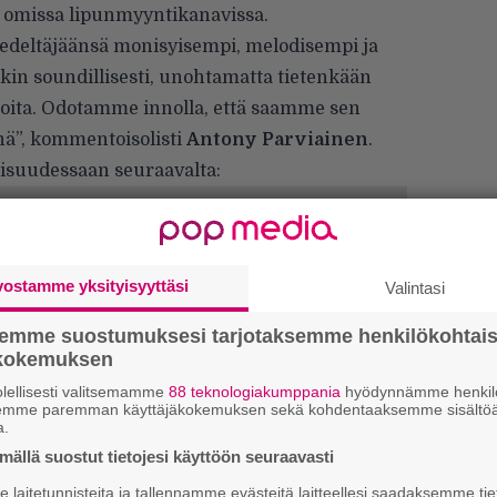
omissa lipunmyyntikanavissa.
edeltäjäänsä monisyisempi, melodisempi ja
kin soundillisesti, unohtamatta tietenkään
ioita. Odotamme innolla, että saamme sen
enä”, kommentoisolisti
Antony Parviainen
.
isuudessaan seuraavalta:
vostamme yksityisyyttäsi
Valintasi
semme suostumuksesi tarjotaksemme henkilökohtai
ökokemuksen
lellisesti valitsemamme
88 teknologiakumppania
hyödynnämme henkilö
semme paremman käyttäjäkokemuksen sekä kohdentaaksemme sisältöä
a.
”
k
ällä suostut tietojesi käyttöön seuraavasti
n
laitetunnisteita ja tallennamme evästeitä laitteellesi saadaksemme tie