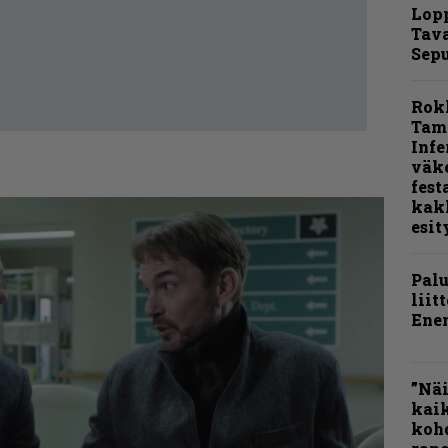
Lop
Tava
Sepu
Rok
Tamp
Infe
väk
fest
kak
esit
Pal
liit
Ene
”Näi
kaik
kohd