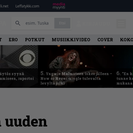
i.net
Leffatykki.com
PA
Etsi
KIRJAUDU
T
ERO
POTKUT
MUSIIKKIVIDEO
COVER
KOK
5.
6.
käytös syynä
Yngwie Malmsteen iskee jälleen –
”En k
tamiseen, raportoi
Now or Never -single tulevalta
tunne ka
levyltä julki
mukana 
ä uuden