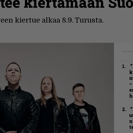
htee kiertämään S
een kiertue alkaa 8.9. Turusta.
”
k
n
–
e
h
”
u
n
t