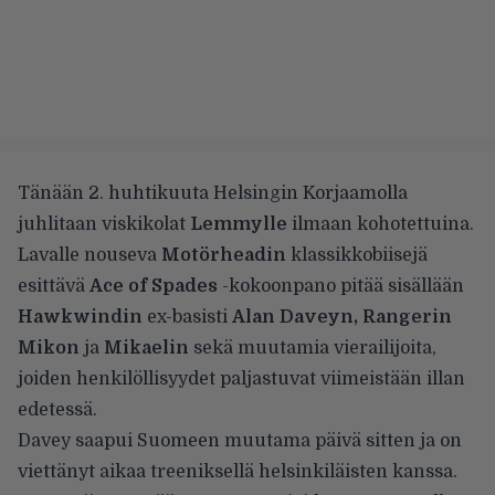
Tänään 2. huhtikuuta Helsingin Korjaamolla
juhlitaan viskikolat
Lemmylle
ilmaan kohotettuina.
Lavalle nouseva
Motörheadin
klassikkobiisejä
esittävä
Ace of Spades
-kokoonpano pitää sisällään
Hawkwindin
ex-basisti
Alan Daveyn,
Rangerin
Mikon
ja
Mikaelin
sekä muutamia vierailijoita,
joiden henkilöllisyydet paljastuvat viimeistään illan
edetessä.
Davey saapui Suomeen muutama päivä sitten ja on
viettänyt aikaa treeniksellä helsinkiläisten kanssa.