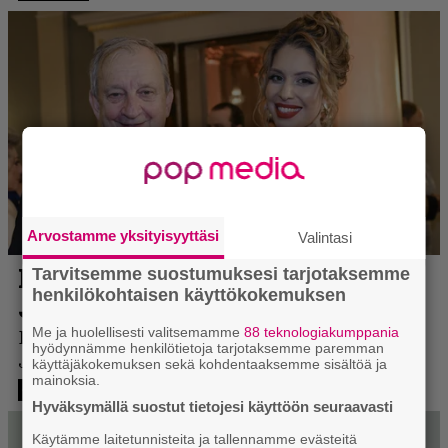
Arvostamme yksityisyyttäsi
Valintasi
Tarvitsemme suostumuksesi tarjotaksemme
henkilökohtaisen käyttökokemuksen
Me ja huolellisesti valitsemamme
88 teknologiakumppania
hyödynnämme henkilötietoja tarjotaksemme paremman
käyttäjäkokemuksen sekä kohdentaaksemme sisältöä ja
mainoksia.
Hyväksymällä suostut tietojesi käyttöön seuraavasti
Käytämme laitetunnisteita ja tallennamme evästeitä