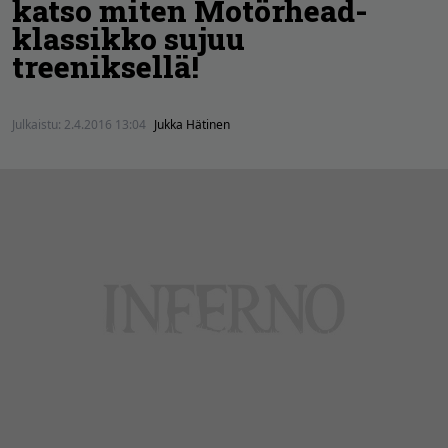
katso miten Motörhead-
klassikko sujuu
treeniksellä!
Julkaistu:
2.4.2016 13:04
Jukka Hätinen