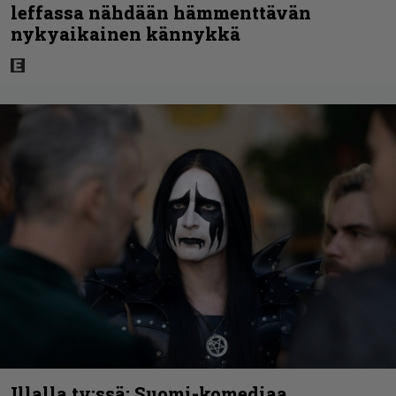
leffassa nähdään hämmenttävän
nykyaikainen kännykkä
Illalla tv:ssä: Suomi-komediaa