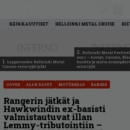
KEIKKAUUTISET
HELLSINKI METAL CRUISE
RIS
2.
Hellsinki Metal Festival
osa 1 – Accept, Carcass, Bla
1.
Loppuvuoden Hellsinki Metal
Society ja muita avauspäiv
Cruisen esiintyjät julki
esiintyjiä
COVER
ALAN DAVEY
MOTÖRHEAD
RANGER
Rangerin jätkät ja
Hawkwindin ex-basisti
valmistautuvat illan
Lemmy-tributointiin –