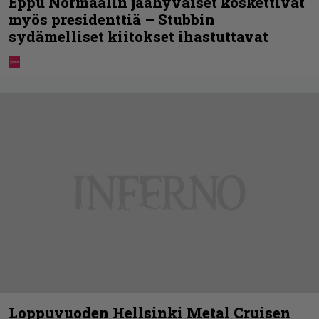
Eppu Normaalin jäähyväiset koskettivat
myös presidenttiä – Stubbin
sydämelliset kiitokset ihastuttavat
Loppuvuoden Hellsinki Metal Cruisen