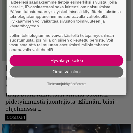
laitteellesi saadaksemme tietoja esimerkiksi sivuista, joilla
vierailit, IP-osoitteestasi sekä laitteesi ominaisuuksista.
Pääset tutustumaan yksityiskohtaisesti käyttötarkoituksiin ja
teknologiakumppaneihimme seuraavalla välilehdellä.
Hylkääminen voi vaikuttaa sivuston toimivuuteen ja
käytettävyyteen.
Jotkin teknologiamme voivat käsitellä tietoja myös ilman
suostumusta, jos niillä on siihen oikeutettu peruste. Voit
vastustaa tätä tai muuttaa asetuksiasi milloin tahansa
seuraavalla välilehdellä.
Hyväksyn kaikki
Omat valintani
Tietosuojakäytäntömme