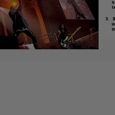
n
t
B
u
m