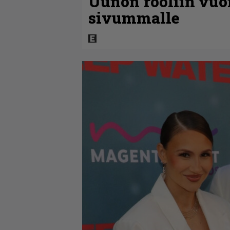
Uunon rooliin vuo
sivummalle