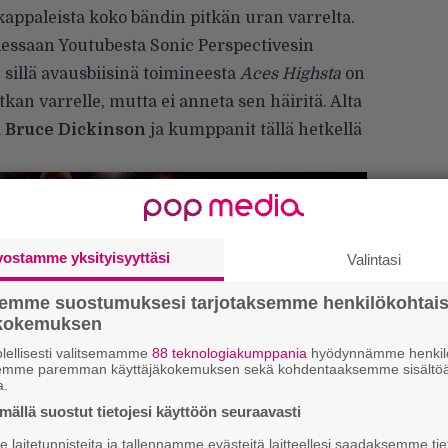
kappaleista koko bändin pitkän uran varrelta.
dessaan Youtubesta
Sonic Perspectivesin
 sillä avausbiisinä toimineesta
Aces Highsta
on
an varrelle, mutta ei anneta sen häiritä. Alta
a
Bruce Dickinson
ja kumppanit tällä hetkellä
vostamme yksityisyyttäsi
Valintasi
semme suostumuksesi tarjotaksemme henkilökohtai
ökokemuksen
lellisesti valitsemamme
88 teknologiakumppania
hyödynnämme henkilö
semme paremman käyttäjäkokemuksen sekä kohdentaaksemme sisältöä
a.
ällä suostut tietojesi käyttöön seuraavasti
”
k
laitetunnisteita ja tallennamme evästeitä laitteellesi saadaksemme tie