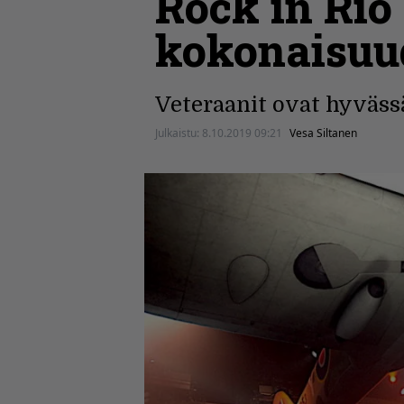
Rock in Rio
kokonaisuu
Veteraanit ovat hyvässä
Julkaistu:
8.10.2019 09:21
Vesa Siltanen