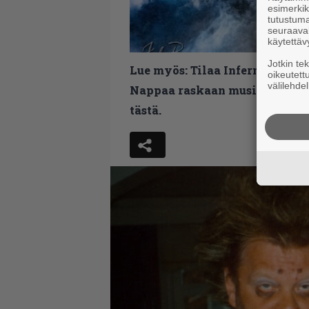
esimerkiks
tutustuma
seuraaval
käytettäv
Jotkin te
Lue myös:
Tilaa Infernon uutis
oikeutett
välilehdel
Nappaa raskaan musiikin uutis
tästä.