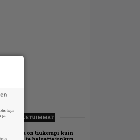
sen
tietoja
 ja
LUETUIMMAT
Metallica on tiukempi kuin
oskaan ja te haluatte jonkun
toja