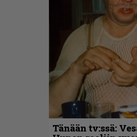
Tänään tv:ssä: Ves