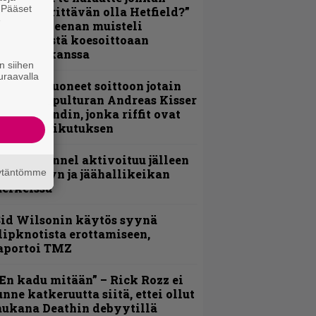
. Pääset
ulikan yrittävän olla Hetfield?”
e
 Pepper Keenan muisteli
nsimmäistä koesoittoaan
evijätin kanssa
n siihen
uraavalla
He ovat tuoneet soittoon jotain
utta” – Sepulturan Andreas Kisser
imeää bändin, jonka riffit ovat
ehneet vaikutuksen
lind Channel aktivoituu jälleen
uden levyn ja jäähallikeikan
äytäntömme
erkeissä
id Wilsonin käytös syynä
lipknotista erottamiseen,
aportoi TMZ
En kadu mitään” – Rick Rozz ei
unne katkeruutta siitä, ettei ollut
ukana Deathin debyytillä