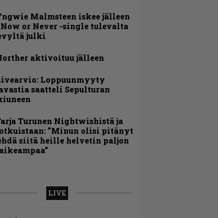
ngwie Malmsteen iskee jälleen
 Now or Never -single tulevalta
evyltä julki
orther aktivoituu jälleen
Livearvio: Loppuunmyyty
avastia saatteli Sepulturan
kiuneen
arja Turunen Nightwishistä ja
otkuistaan: ”Minun olisi pitänyt
ehdä siitä heille helvetin paljon
aikeampaa”
LIVE