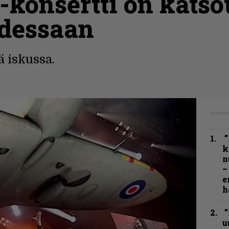
 -konsertti on katso
dessaan
 iskussa.
”
k
n
–
e
h
”
u