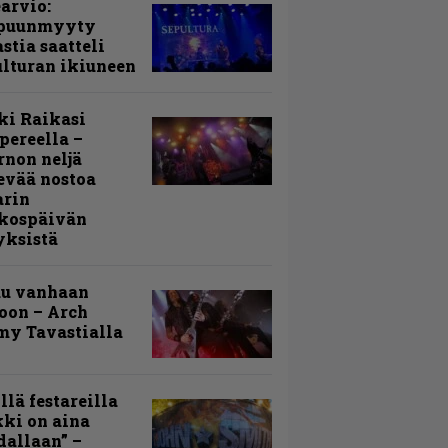
arvio:
puunmyyty
stia saatteli
lturan ikiuneen
ki Raikasi
ereella –
rnon neljä
evää nostoa
arin
kospäivän
yksistä
uu vanhaan
toon – Arch
my Tavastialla
llä festareilla
ki on aina
allaan” –