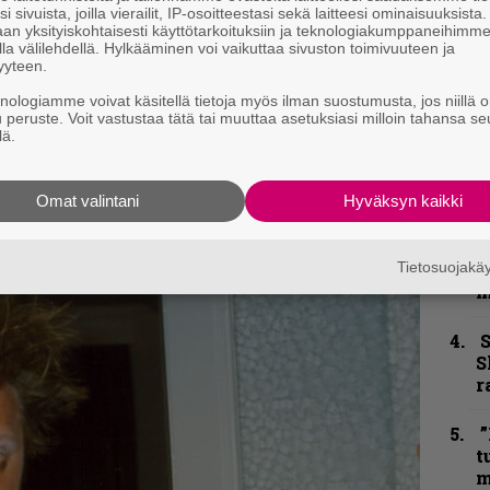
i sivuista, joilla vierailit, IP-osoitteestasi sekä laitteesi ominaisuuksista
n
an yksityiskohtaisesti käyttötarkoituksiin ja teknologiakumppaneihimm
–
la välilehdellä. Hylkääminen voi vaikuttaa sivuston toimivuuteen ja
e
yyteen.
h
knologiamme voivat käsitellä tietoja myös ilman suostumusta, jos niillä o
kirje ja tiedät mistä kahvitauolla puhutaan!
u peruste. Voit vastustaa tätä tai muuttaa asetuksiasi milloin tahansa se
”
lä.
et ja puheenaiheet suoraan sähköpostiin
u
n
t
Omat valintani
Hyväksyn kaikki
B
u
Tietosuojak
m
S
S
r
”
t
m