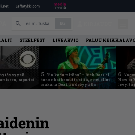
i.net
Leffatykki.com
PA
Etsi
KIRJAUDU
AALIT
STEELFEST
LIVEARVIO
PALUU KEIKKALAVO
5.
6.
käytös syynä
”En kadu mitään” – Rick Rozz ei
Yngwi
tamiseen, raportoi
tunne katkeruutta siitä, ettei ollut
Now or N
mukana Deathin debyytillä
levyltä 
aidenin