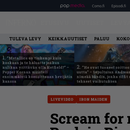
Como.fi
Episodi.fi
ETUSIVU
UUTISET
LEVY
TULEVA LEVY
KEIKKAUUTISET
PALUU
KOKO
1.
”Metallica on tiukempi kuin
koskaan ja te haluatte jonkun
2.
nulikan yrittävän olla Hetfield?” –
”He ovat tuoneet soittoo
Pepper Keenan muisteli
uutta” – Sepulturan Andreas
ensimmäistä koesoittoaan hevijätin
nimeää bändin, jonka riffit
kanssa
tehneet vaikutuksen
LIVEVIDEO
IRON MAIDEN
Scream for 