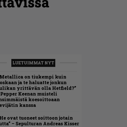
ttavissa
LUETUIMMAT NYT
Metallica on tiukempi kuin
oskaan ja te haluatte jonkun
ulikan yrittävän olla Hetfield?”
 Pepper Keenan muisteli
nsimmäistä koesoittoaan
evijätin kanssa
He ovat tuoneet soittoon jotain
utta” – Sepulturan Andreas Kisser