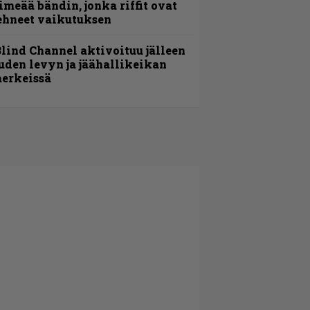
imeää bändin, jonka riffit ovat
ehneet vaikutuksen
lind Channel aktivoituu jälleen
uden levyn ja jäähallikeikan
erkeissä