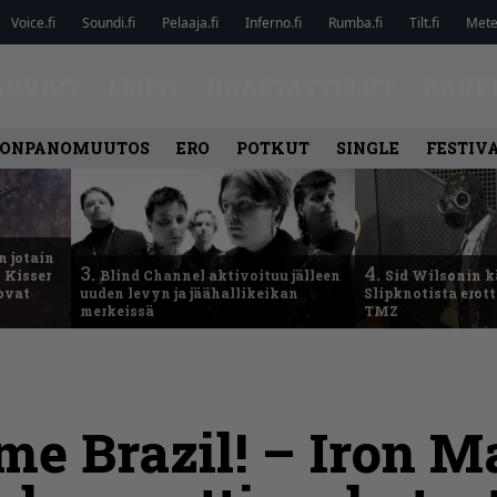
Voice.fi
Soundi.fi
Pelaaja.fi
Inferno.fi
Rumba.fi
Tilt.fi
Metel
ARVIOT
LEHTI
HAASTATTELUT
KAUP
ONPANOMUUTOS
ERO
POTKUT
SINGLE
FESTIV
n jotain
3.
4.
 Kisser
Blind Channel aktivoituu jälleen
Sid Wilsonin 
 ovat
uuden levyn ja jäähallikeikan
Slipknotista erot
merkeissä
TMZ
me Brazil! – Iron M