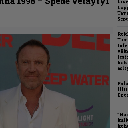
nna 1998 – Spede vetäytyi
Live
Lop
Tava
Sepu
Rok
Tamp
Infe
väk
fest
kak
esit
Pal
liit
Ene
”Näi
kaik
kohd