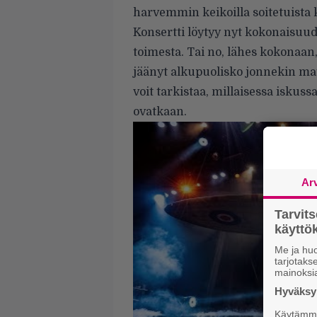
harvemmin keikoilla soitetuista 
Konsertti löytyy nyt kokonaisuu
toimesta. Tai no, lähes kokonaan,
jäänyt alkupuolisko jonnekin matk
voit tarkistaa, millaisessa iskuss
ovatkaan.
Ar
Tarvit
käytt
Me ja huo
tarjotak
mainoksi
Hyväksym
Käytämme 