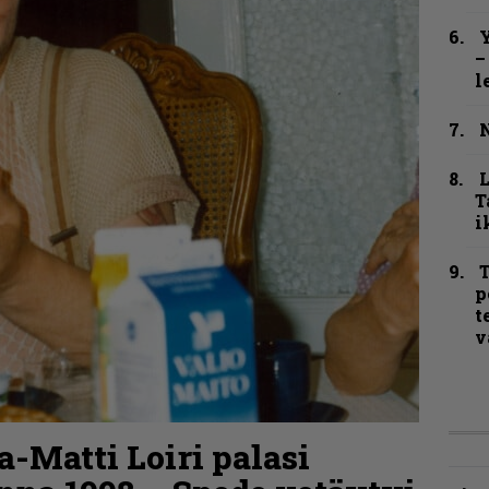
Y
–
l
N
T
i
T
p
t
v
a-Matti Loiri palasi