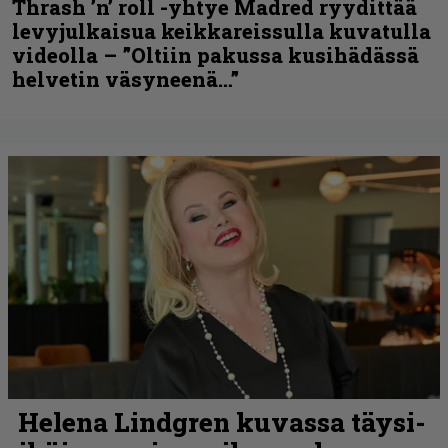
Thrash ’n’ roll -yhtye Madred ryydittää
levyjulkaisua keikkareissulla kuvatulla
videolla – ”Oltiin pakussa kusihädässä
helvetin väsyneenä…”