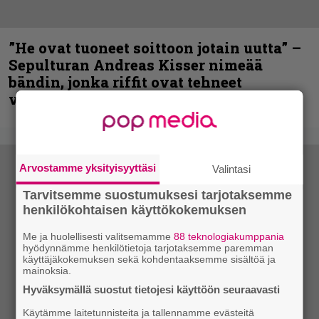
”He ovat tuoneet soittoon jotain uutta” –
Sepulturan Andreas Kisser nimeää
bändin, jonka riffit ovat tehneet
vaikutuksen
Arvostamme yksityisyyttäsi
Valintasi
Tarvitsemme suostumuksesi tarjotaksemme
henkilökohtaisen käyttökokemuksen
Me ja huolellisesti valitsemamme
88 teknologiakumppania
hyödynnämme henkilötietoja tarjotaksemme paremman
käyttäjäkokemuksen sekä kohdentaaksemme sisältöä ja
mainoksia.
Hyväksymällä suostut tietojesi käyttöön seuraavasti
Käytämme laitetunnisteita ja tallennamme evästeitä