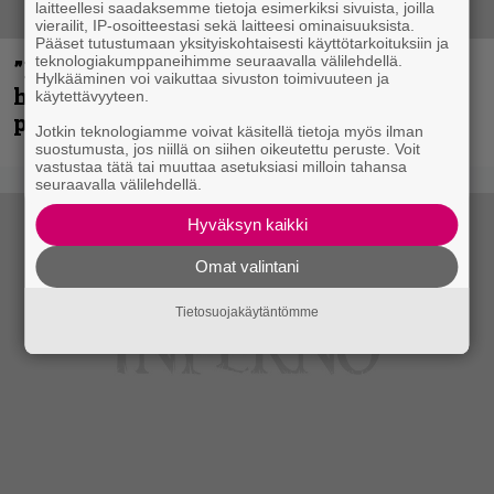
laitteellesi saadaksemme tietoja esimerkiksi sivuista, joilla
vierailit, IP-osoitteestasi sekä laitteesi ominaisuuksista.
Pääset tutustumaan yksityiskohtaisesti käyttötarkoituksiin ja
teknologiakumppaneihimme seuraavalla välilehdellä.
”Mitalini näyttää ihan plektralta” –
Hylkääminen voi vaikuttaa sivuston toimivuuteen ja
huippu-uimari jamittelee Megadethiä
käytettävyyteen.
palkinnollaan
Jotkin teknologiamme voivat käsitellä tietoja myös ilman
suostumusta, jos niillä on siihen oikeutettu peruste. Voit
vastustaa tätä tai muuttaa asetuksiasi milloin tahansa
seuraavalla välilehdellä.
Hyväksyn kaikki
Omat valintani
Tietosuojakäytäntömme