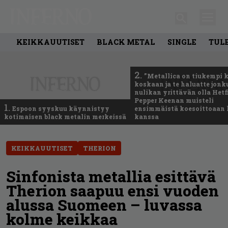
KEIKKAUUTISET
BLACK METAL
SINGLE
TUL
2.
”Metallica on tiukempi 
koskaan ja te haluatte jonk
nulikan yrittävän olla Hetfi
Pepper Keenan muisteli
1.
Espoon syyskuu käynnistyy
ensimmäistä koesoittoaan 
kotimaisen black metalin merkeissä
kanssa
KEIKKAUUTISET
THERION
Sinfonista metallia esittävä
Therion saapuu ensi vuoden
alussa Suomeen – luvassa
kolme keikkaa