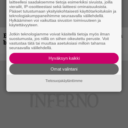
laitteellesi saadaksemme tietoja esimerkiksi sivuista, joilla
vierailit, IP-osoitteestasi sekä laitteesi ominaisuuksista.
Pääset tutustumaan yksityiskohtaisesti käyttötarkoituksiin ja
teknologiakumppaneihimme seuraavalla välilehdellä.
Hylkääminen voi vaikuttaa sivuston toimivuuteen ja
käytettävyyteen.
Espoon syyskuu käynnistyy kotimaisen
Jotkin teknologiamme voivat käsitellä tietoja myös ilman
suostumusta, jos niillä on siihen oikeutettu peruste. Voit
black metalin merkeissä
vastustaa tätä tai muuttaa asetuksiasi milloin tahansa
seuraavalla välilehdellä.
Hyväksyn kaikki
Omat valintani
Tietosuojakäytäntömme