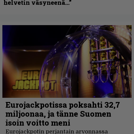
helvetin väsyneenä…”