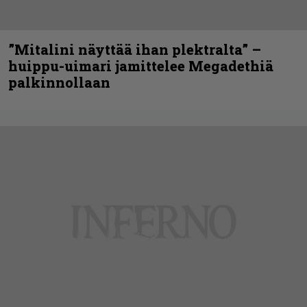
”Mitalini näyttää ihan plektralta” –
huippu-uimari jamittelee Megadethiä
palkinnollaan