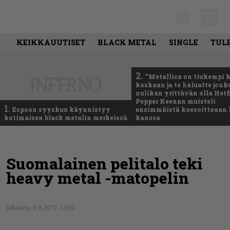
KEIKKAUUTISET
BLACK METAL
SINGLE
TUL
2.
”Metallica on tiukempi 
koskaan ja te haluatte jonk
nulikan yrittävän olla Hetfi
Pepper Keenan muisteli
1.
Espoon syyskuu käynnistyy
ensimmäistä koesoittoaan 
kotimaisen black metalin merkeissä
kanssa
Suomalainen pelitalo teki
heavy metal -matopelin
Julkaistu:
9.3.2012 12:00