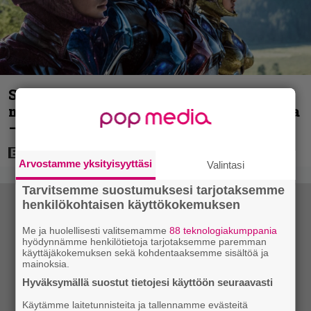
Scifihetki: Ilmaiskatselussa 100
miljoonan dollarin supersankarielokuva
– sai Suomessa 4017 katsojaa
Arvostamme yksityisyyttäsi
Valintasi
Tarvitsemme suostumuksesi tarjotaksemme
henkilökohtaisen käyttökokemuksen
Me ja huolellisesti valitsemamme
88 teknologiakumppania
hyödynnämme henkilötietoja tarjotaksemme paremman
käyttäjäkokemuksen sekä kohdentaaksemme sisältöä ja
mainoksia.
Hyväksymällä suostut tietojesi käyttöön seuraavasti
Käytämme laitetunnisteita ja tallennamme evästeitä