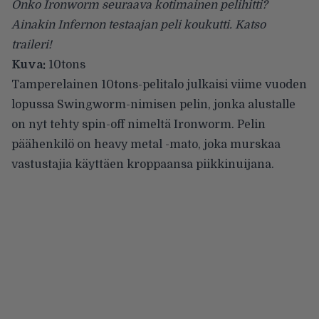
Onko Ironworm seuraava kotimainen pelihitti?
Ainakin Infernon testaajan peli koukutti. Katso
traileri!
Kuva:
10tons
Tamperelainen
10tons-pelitalo
julkaisi viime vuoden
lopussa Swingworm-nimisen pelin, jonka alustalle
on nyt tehty spin-off nimeltä Ironworm. Pelin
päähenkilö on heavy metal -mato, joka murskaa
vastustajia käyttäen kroppaansa piikkinuijana.