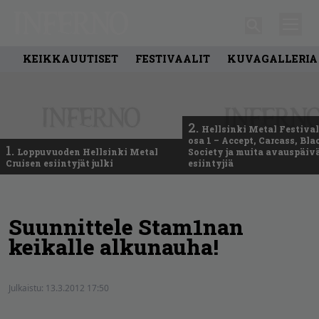
KEIKKAUUTISET
FESTIVAALIT
KUVAGALLERIA
2.
Hellsinki Metal Festival
osa 1 – Accept, Carcass, Bla
1.
Loppuvuoden Hellsinki Metal
Society ja muita avauspäiv
Cruisen esiintyjät julki
esiintyjiä
Suunnittele Stam1nan
keikalle alkunauha!
Julkaistu:
13.3.2012 17:50