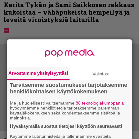
Karita Tykän ja Sami Saikkosen rakkaus
kukoistaa – vähäpukeista hempeilyä ja
leveitä virnistyksiä laiturilla
Arvostamme yksityisyyttäsi
Valintasi
Tarvitsemme suostumuksesi tarjotaksemme
henkilökohtaisen käyttökokemuksen
Me ja huolellisesti valitsemamme
88 teknologiakumppania
hyödynnämme henkilötietoja tarjotaksemme paremman
käyttäjäkokemuksen sekä kohdentaaksemme sisältöä ja
mainoksia.
Hyväksymällä suostut tietojesi käyttöön seuraavasti
Käytämme laitetunnisteita ja tallennamme evästeitä