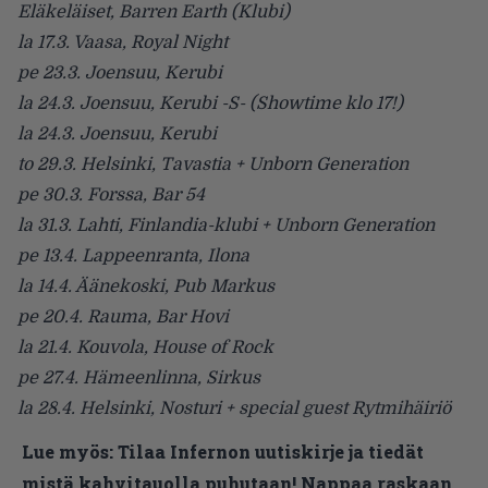
Eläkeläiset, Barren Earth (Klubi)
la 17.3. Vaasa, Royal Night
pe 23.3. Joensuu, Kerubi
la 24.3. Joensuu, Kerubi -S- (Showtime klo 17!)
la 24.3. Joensuu, Kerubi
to 29.3. Helsinki, Tavastia + Unborn Generation
pe 30.3. Forssa, Bar 54
la 31.3. Lahti, Finlandia-klubi + Unborn Generation
pe 13.4. Lappeenranta, Ilona
la 14.4. Äänekoski, Pub Markus
pe 20.4. Rauma, Bar Hovi
la 21.4. Kouvola, House of Rock
pe 27.4. Hämeenlinna, Sirkus
la 28.4. Helsinki, Nosturi + special guest Rytmihäiriö
Lue myös:
Tilaa Infernon uutiskirje ja tiedät
mistä kahvitauolla puhutaan! Nappaa raskaan