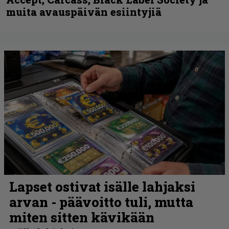
muita avauspäivän esiintyjiä