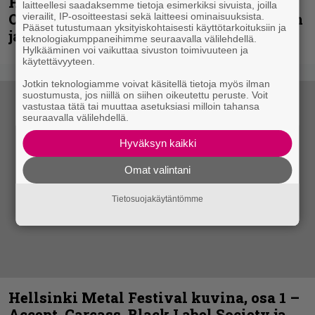
Hellsinki Metal Festival kuvina, osa 2:
laitteellesi saadaksemme tietoja esimerkiksi sivuista, joilla
Opeth, Misþyrming, Eluveitie, Triptykon
vierailit, IP-osoitteestasi sekä laitteesi ominaisuuksista.
Pääset tutustumaan yksityiskohtaisesti käyttötarkoituksiin ja
ja muita lauantain esiintyjiä
teknologiakumppaneihimme seuraavalla välilehdellä.
Hylkääminen voi vaikuttaa sivuston toimivuuteen ja
käytettävyyteen.
Jotkin teknologiamme voivat käsitellä tietoja myös ilman
suostumusta, jos niillä on siihen oikeutettu peruste. Voit
vastustaa tätä tai muuttaa asetuksiasi milloin tahansa
seuraavalla välilehdellä.
Hyväksyn kaikki
Omat valintani
Tietosuojakäytäntömme
Hellsinki Metal Festival kuvina, osa 1 –
Accept, Carcass, Black Label Society ja