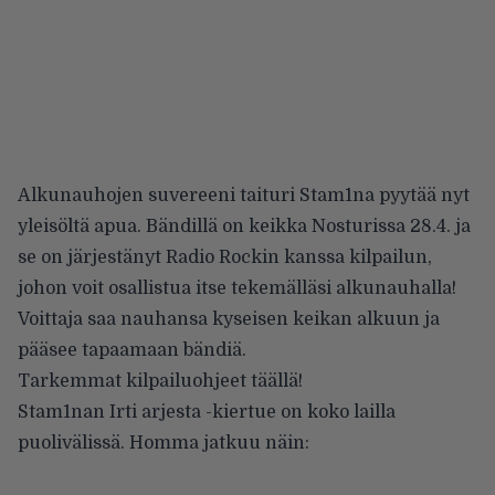
Alkunauhojen suvereeni taituri
Stam1na
pyytää nyt
yleisöltä apua. Bändillä on keikka Nosturissa 28.4. ja
se on järjestänyt Radio Rockin kanssa kilpailun,
johon voit osallistua itse tekemälläsi alkunauhalla!
Voittaja saa nauhansa kyseisen keikan alkuun ja
pääsee tapaamaan bändiä.
Tarkemmat kilpailuohjeet
täällä!
Stam1nan Irti arjesta -kiertue on koko lailla
puolivälissä. Homma jatkuu näin: