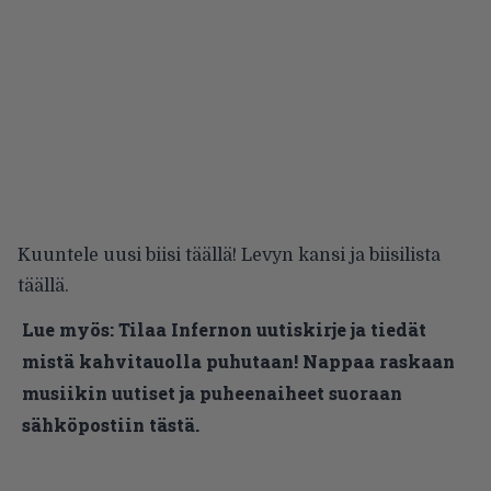
Kuuntele uusi biisi
täällä
! Levyn kansi ja biisilista
täällä
.
Lue myös:
Tilaa Infernon uutiskirje ja tiedät
mistä kahvitauolla puhutaan! Nappaa raskaan
musiikin uutiset ja puheenaiheet suoraan
sähköpostiin tästä.