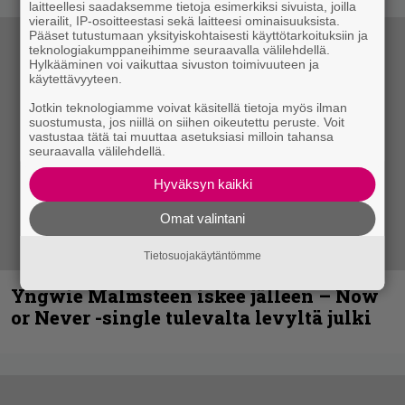
laitteellesi saadaksemme tietoja esimerkiksi sivuista, joilla
vierailit, IP-osoitteestasi sekä laitteesi ominaisuuksista.
Pääset tutustumaan yksityiskohtaisesti käyttötarkoituksiin ja
teknologiakumppaneihimme seuraavalla välilehdellä.
Hylkääminen voi vaikuttaa sivuston toimivuuteen ja
käytettävyyteen.
Jotkin teknologiamme voivat käsitellä tietoja myös ilman
suostumusta, jos niillä on siihen oikeutettu peruste. Voit
vastustaa tätä tai muuttaa asetuksiasi milloin tahansa
seuraavalla välilehdellä.
Hyväksyn kaikki
Omat valintani
Tietosuojakäytäntömme
Yngwie Malmsteen iskee jälleen – Now
or Never -single tulevalta levyltä julki