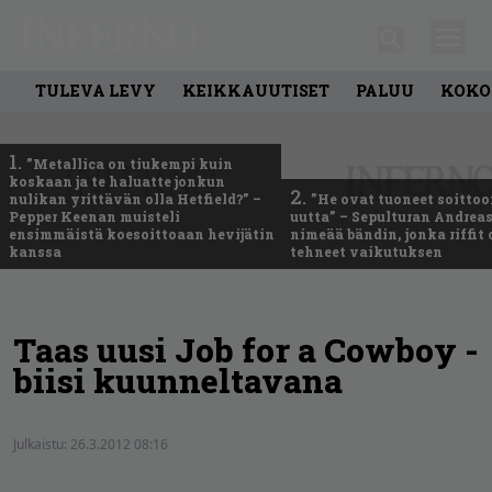
TULEVA LEVY
KEIKKAUUTISET
PALUU
KOKO
1.
”Metallica on tiukempi kuin
koskaan ja te haluatte jonkun
2.
nulikan yrittävän olla Hetfield?” –
”He ovat tuoneet soittoo
Pepper Keenan muisteli
uutta” – Sepulturan Andreas
ensimmäistä koesoittoaan hevijätin
nimeää bändin, jonka riffit
kanssa
tehneet vaikutuksen
Taas uusi Job for a Cowboy -
biisi kuunneltavana
Julkaistu:
26.3.2012 08:16