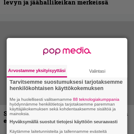
levyn ja jäähallikeikan merkeissä
Arvostamme yksityisyyttäsi
Valintasi
Tarvitsemme suostumuksesi tarjotaksemme
henkilökohtaisen käyttökokemuksen
Me ja huolellisesti valitsemamme
88 teknologiakumppania
hyödynnämme henkilötietoja tarjotaksemme paremman
käyttäjäkokemuksen sekä kohdentaaksemme sisältöä ja
Sid Wilsonin käytös syynä Slipknotista
mainoksia.
erottamiseen, raportoi TMZ
Hyväksymällä suostut tietojesi käyttöön seuraavasti
Käytämme laitetunnisteita ja tallennamme evästeitä