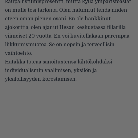
kaupallistumisprosentti, mutta kyllä ympäristöasiat
on mulle tosi tärkeitä. Olen halunnut tehdä niiden
eteen oman pienen osani. En ole hankkinut
ajokorttia, olen ajanut Hesan keskustassa fillarilla
viimeiset 20 vuotta. En voi kuvitellakaan parempaa
liikkumismuotoa. Se on nopein ja terveellisin
vaihtoehto.
Hatakka toteaa sanoitustensa lähtökohdaksi
individualismin vaalimisen, yksilön ja
yksilöllisyyden korostamisen.