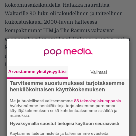
kokoomusaikakaudella, Hatakka naurahtaa.
Waltarille 90-luku oli taloudellinen ja taiteellinen
kukoistuskausi. 2000-luvun taitteessa
kompaktimmat HIM ja The Rasmus valtasivat
eurooppalaiset myyntilistat. Hatakka muistaa, miten
keskusteluissa kollegoiden kanssa puheenaiheeksi
nousi usein hittien tekeminen. Se ei kiinnostanut
Hatakkaa.
Arvostamme yksityisyyttäsi
Valintasi
Tarvitsemme suostumuksesi tarjotaksemme
henkilökohtaisen käyttökokemuksen
Me ja huolellisesti valitsemamme
88 teknologiakumppania
hyödynnämme henkilötietoja tarjotaksemme paremman
käyttäjäkokemuksen sekä kohdentaaksemme sisältöä ja
mainoksia.
Hyväksymällä suostut tietojesi käyttöön seuraavasti
Käytämme laitetunnisteita ja tallennamme evästeitä