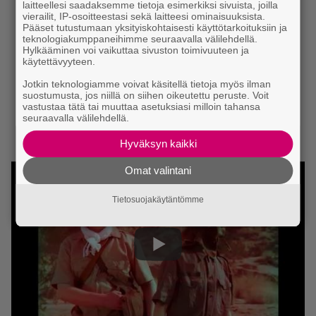
laitteellesi saadaksemme tietoja esimerkiksi sivuista, joilla
vierailit, IP-osoitteestasi sekä laitteesi ominaisuuksista.
Pääset tutustumaan yksityiskohtaisesti käyttötarkoituksiin ja
teknologiakumppaneihimme seuraavalla välilehdellä.
Hylkääminen voi vaikuttaa sivuston toimivuuteen ja
käytettävyyteen.
Jotkin teknologiamme voivat käsitellä tietoja myös ilman
suostumusta, jos niillä on siihen oikeutettu peruste. Voit
vastustaa tätä tai muuttaa asetuksiasi milloin tahansa
seuraavalla välilehdellä.
Hyväksyn kaikki
Omat valintani
Tietosuojakäytäntömme