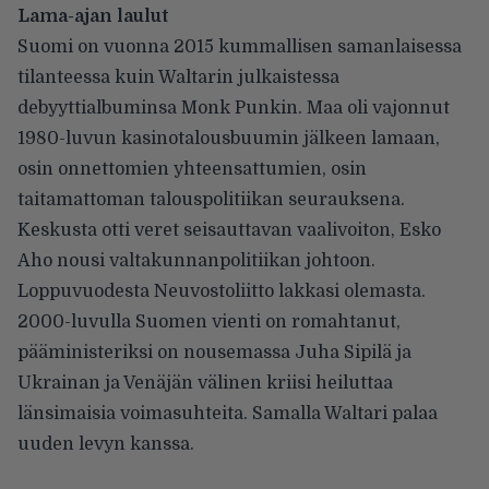
Lama-ajan laulut
Suomi on vuonna 2015 kummallisen samanlaisessa
tilanteessa kuin Waltarin julkaistessa
debyyttialbuminsa Monk Punkin. Maa oli vajonnut
1980-luvun kasinotalousbuumin jälkeen lamaan,
osin onnettomien yhteensattumien, osin
taitamattoman talouspolitiikan seurauksena.
Keskusta otti veret seisauttavan vaalivoiton, Esko
Aho nousi valtakunnanpolitiikan johtoon.
Loppuvuodesta Neuvostoliitto lakkasi olemasta.
2000-luvulla Suomen vienti on romahtanut,
pääministeriksi on nousemassa Juha Sipilä ja
Ukrainan ja Venäjän välinen kriisi heiluttaa
länsimaisia voimasuhteita. Samalla Waltari palaa
uuden levyn kanssa.