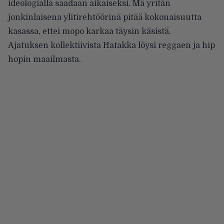
ideologialla saadaan aikaiseksi. Mä yritän
jonkinlaisena ylitirehtöörinä pitää kokonaisuutta
kasassa, ettei mopo karkaa täysin käsistä.
Ajatuksen kollektiivista Hatakka löysi reggaen ja hip
hopin maailmasta.