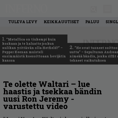
TULEVA LEVY
KEIKKAUUTISET
PALUU
SING
1.
”Metallica on tiukempi kuin
koskaan ja te haluatte jonkun
2.
nulikan yrittävän olla Hetfield?” –
”He ovat tuoneet soittoo
Pepper Keenan muisteli
uutta” – Sepulturan Andreas
ensimmäistä koesoittoaan hevijätin
nimeää bändin, jonka riffit
kanssa
tehneet vaikutuksen
Te olette Waltari – lue
haastis ja tsekkaa bändin
uusi Ron Jeremy -
varustettu video