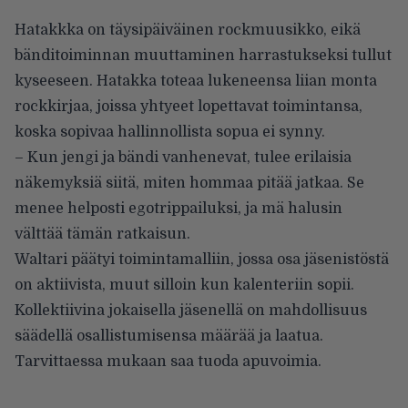
Hatakkka on täysipäiväinen rockmuusikko, eikä
bänditoiminnan muuttaminen harrastukseksi tullut
kyseeseen. Hatakka toteaa lukeneensa liian monta
rockkirjaa, joissa yhtyeet lopettavat toimintansa,
koska sopivaa hallinnollista sopua ei synny.
– Kun jengi ja bändi vanhenevat, tulee erilaisia
näkemyksiä siitä, miten hommaa pitää jatkaa. Se
menee helposti egotrippailuksi, ja mä halusin
välttää tämän ratkaisun.
Waltari päätyi toimintamalliin, jossa osa jäsenistöstä
on aktiivista, muut silloin kun kalenteriin sopii.
Kollektiivina jokaisella jäsenellä on mahdollisuus
säädellä osallistumisensa määrää ja laatua.
Tarvittaessa mukaan saa tuoda apuvoimia.