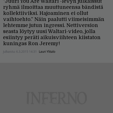
”Juuri You Are Waltari -levyn julkaissut
ryhmä ilmoittaa muuttuneensa bändistä
kollektiiviksi. Hajoaminen ei ollut
vaihtoehto.” Näin paalutti viimeisimmän
lehtemme jutun ingressi. Nettiversion
seasta löytyy uusi Waltari-video, jolla
esiintyy peräti aikuisviihteen kiistaton
kuningas Ron Jeremy!
Julkaistu:
6.3.2015 14:31
Lauri Ylitalo