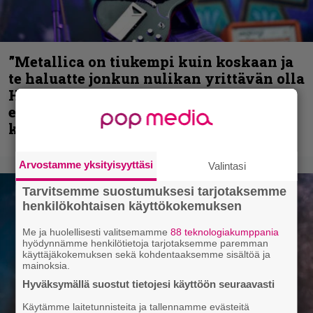
”Metallica on tiukempi kuin koskaan ja
te haluatte jonkun nulikan yrittävän olla
Hetfield?” – Pepper Keenan muisteli
ensimmäistä koesoittoaan hevijätin
kanssa
Arvostamme yksityisyyttäsi
Valintasi
Tarvitsemme suostumuksesi tarjotaksemme
henkilökohtaisen käyttökokemuksen
Me ja huolellisesti valitsemamme
88 teknologiakumppania
hyödynnämme henkilötietoja tarjotaksemme paremman
käyttäjäkokemuksen sekä kohdentaaksemme sisältöä ja
mainoksia.
Hyväksymällä suostut tietojesi käyttöön seuraavasti
Käytämme laitetunnisteita ja tallennamme evästeitä