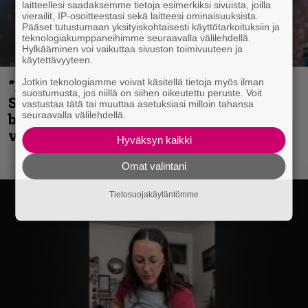
laitteellesi saadaksemme tietoja esimerkiksi sivuista, joilla
vierailit, IP-osoitteestasi sekä laitteesi ominaisuuksista.
Pääset tutustumaan yksityiskohtaisesti käyttötarkoituksiin ja
teknologiakumppaneihimme seuraavalla välilehdellä.
Hylkääminen voi vaikuttaa sivuston toimivuuteen ja
käytettävyyteen.
Jotkin teknologiamme voivat käsitellä tietoja myös ilman
”He ovat tuoneet soittoon jotain uutta” –
suostumusta, jos niillä on siihen oikeutettu peruste. Voit
Sepulturan Andreas Kisser nimeää
vastustaa tätä tai muuttaa asetuksiasi milloin tahansa
seuraavalla välilehdellä.
bändin, jonka riffit ovat tehneet
vaikutuksen
Hyväksyn kaikki
Omat valintani
Tietosuojakäytäntömme