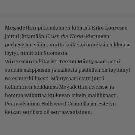
Megadethin
pitkäaikainen kitaristi
Kiko Loureiro
joutui jättämään
Crush the World
-kiertueen
perhesyistä väliin, mutta kaikeksi onneksi paikkaaja
löytyi, nimittäin Suomesta.
Wintersunin
kitaristi
Teemu Mäntysaari
astui
suuriin saappaisiin ja kaikesta päätellen on täyttänyt
ne esimerkillisesti. Mäntysaari soitti juuri
kolmannen keikkansa Megadethin riveissä, ja
homma vaikuttaa kulkevan oikein mallikkaasti.
Pennsylvanian Hollywood Casinolla järjestetyn
keikan settilista oli seuraavanlainen: