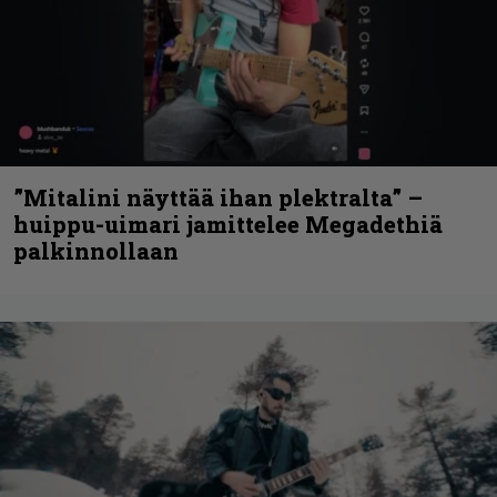
”Mitalini näyttää ihan plektralta” –
huippu-uimari jamittelee Megadethiä
palkinnollaan