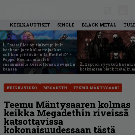
KEIKKAUUTISET
SINGLE
BLACK METAL
TUL
1.
”Metallica on tiukempi kuin
koskaan ja te haluatte jonkun
nulikan yrittävän olla Hetfield?” –
Pepper Keenan muisteli
2.
ensimmäistä koesoittoaan hevijätin
Espoon syyskuu käynni
kanssa
kotimaisen black metalin m
KEIKKAVIDEO
MEGADETH
TEEMU MÄNTYSAARI
Teemu Mäntysaaren kolmas
keikka Megadethin riveissä
katsottavissa
kokonaisuudessaan tästä