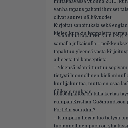
mittakaavassa vuonna 2010, kun
vanha tapaus pakotti ihmiset ta
olivat suuret nälkävuodet.
Kirjoitat sanoituksia sekä englan
kielen kutakin kappaletta varten
– Vaihtelua tapahtuu vain levyjen
samalla julkaisulla – poikkeuks
tapahtuu yleensä vasta kirjoitu
aiheesta tai konseptista.
– Yleensä islanti tuntuu sopiva
tietysti luonnollinen kieli minu
kuulijakuntaa, mutta en osaa las
fiiliksen mukaan.
Kokoonpanosi on tällä kertaa täys
rumpali Kristján Guðmundsson ja 
Fortiðin soundiin?
– Kumpikin heistä luo tietysti om
tuotannollinen puoli on yhä täys