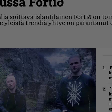
lussa Fortið
lia soittava islantilainen Fortið on to
e yleistä trendiä yhtye on parantanut 
k
m
”
k
n
–
e