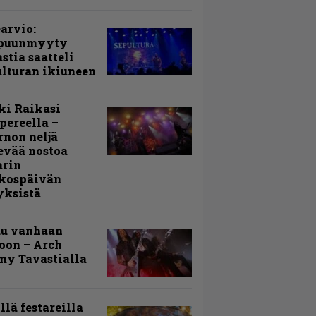
arvio:
puunmyyty
stia saatteli
lturan ikiuneen
ki Raikasi
ereella –
rnon neljä
evää nostoa
arin
kospäivän
yksistä
uu vanhaan
toon – Arch
my Tavastialla
llä festareilla