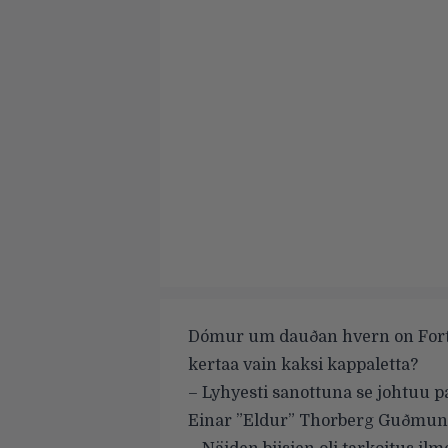
Dómur um dauðan hvern on Fortið
kertaa vain kaksi kappaletta?
– Lyhyesti sanottuna se johtuu pa
Einar ”Eldur” Thorberg Guðmund