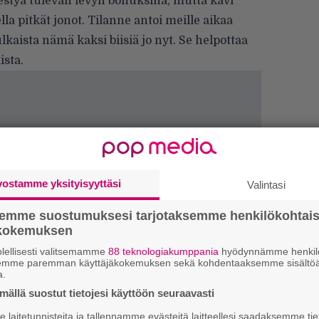
mestyä tulevan levyn bonuksina, mutta kävi
ella pitkät jonot. Tilanne antoi meille aikaa
kaista nämä kaksi biisiä jo nyt. Se helpottaa
sta.
vostamme yksityisyyttäsi
Valintasi
semme suostumuksesi tarjotaksemme henkilökohtai
ökokemuksen
lellisesti valitsemamme
88 teknologiakumppania
hyödynnämme henkilö
semme paremman käyttäjäkokemuksen sekä kohdentaaksemme sisältöä
a.
k
ällä suostut tietojesi käyttöön seuraavasti
m
laitetunnisteita ja tallennamme evästeitä laitteellesi saadaksemme tie