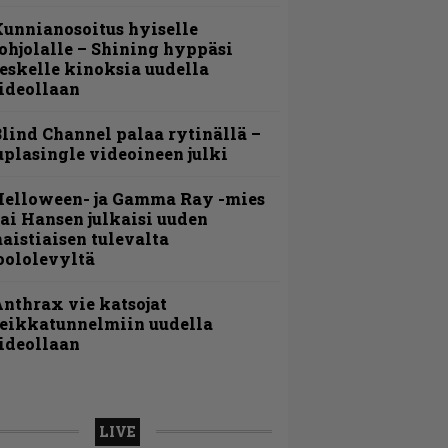
unnianosoitus hyiselle
ohjolalle – Shining hyppäsi
eskelle kinoksia uudella
ideollaan
lind Channel palaa rytinällä –
uplasingle videoineen julki
Helloween- ja Gamma Ray -mies
ai Hansen julkaisi uuden
aistiaisen tulevalta
oololevyltä
nthrax vie katsojat
eikkatunnelmiin uudella
ideollaan
LIVE