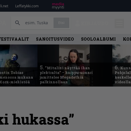
i.net
Leffatykki.com
PA
Etsi
KIRJAUDU
FESTIVAALIT
SANOITUSVIDEO
SOOLOALBUMI
KO
5.
6.
”Mitalini näyttää ihan
Kunni
ostin Tobias
plektralta” – huippu-uimari
Pohjolal
– menossa mukana
jamittelee Megadethiä
keskelle
 Korn-miehistöä
palkinnollaan
videoll
ki hukassa”