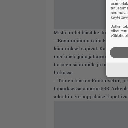
esimerkiks
tutustuma
seuraaval
käytettäv
Jotkin te
oikeutett
Mistä uudet biisit kertovat?
välilehdel
– Ensimmäinen raita För tarkoit
käännökset sopivat. Kappale ker
merkeistä joita jätämme jälkee
tarpeen säännöille ja mukavuuks
hukassa.
– Toinen biisi on Fimbulvetur, jok
tapauksessa vuonna 536. Arkeolog
aikoihin eurooppalaiset lopettiva