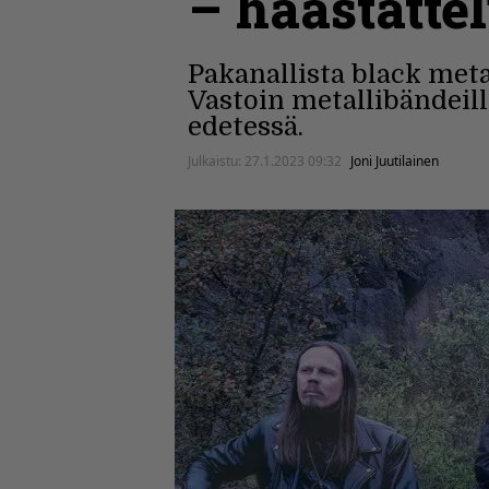
– haastatte
Pakanallista black meta
Vastoin metallibändeill
edetessä.
Julkaistu:
27.1.2023 09:32
Joni Juutilainen