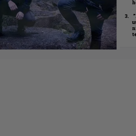
h
”
u
n
t