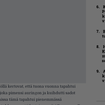
K
P
k
v
B
t
K
m
s
A
k
v
llä kertovat, että tuona vuonna tapahtui
joka pimensi auringon ja kuihdutti sadot
nnissa tämä tapahtui pienemmässä