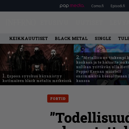
Como.fi
Episodi.fi
ETUSIVU
UUTISET
LEVY
KEIKKAUUTISET
BLACK METAL
SINGLE
TUL
2.
”Metallica on tiukempi 
koskaan ja te haluatte jonk
nulikan yrittävän olla Hetfi
Pepper Keenan muisteli
1.
Espoon syyskuu käynnistyy
ensimmäistä koesoittoaan 
kotimaisen black metalin merkeissä
kanssa
FORTIÐ
”Todellisuu