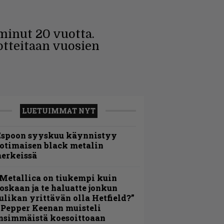
iminut 20 vuotta.
otteitaan vuosien
LUETUIMMAT NYT
Espoon syyskuu käynnistyy
otimaisen black metalin
erkeissä
Metallica on tiukempi kuin
oskaan ja te haluatte jonkun
ulikan yrittävän olla Hetfield?”
 Pepper Keenan muisteli
nsimmäistä koesoittoaan