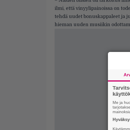
– Näiden biisien oli tarkoitus il
ilmi, että vinyylipainoissa on tod
tehdä uudet bonuskappaleet ja jul
hieman uuden musiikin odottami
Ar
Tarvit
käytt
Me ja huo
tarjotak
mainoksi
Hyväksym
Käytämme 