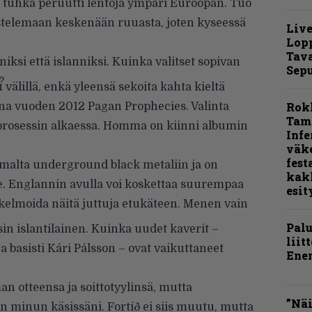
 tuhka peruutti lentoja ympäri Euroopan. Tuo
istelemaan keskenään ruuasta, joten kyseessä
Live
Lop
Tava
niksi että islanniksi. Kuinka valitset sopivan
Sepu
?
 välillä, enkä yleensä sekoita kahta kieltä
Rok
ena vuoden 2012 Pagan Prophecies. Valinta
Tamp
sprosessin alkaessa. Homma on kiinni albumin
Infe
väk
fest
mmalta underground black metaliin ja on
kak
lle. Englannin avulla voi koskettaa suurempaa
esit
kelmoida näitä juttuja etukäteen. Menen vain
Pal
in islantilainen. Kuinka uudet kaverit –
liit
basisti Kári Pálsson – ovat vaikuttaneet
Ene
an otteensa ja soittotyylinsä, mutta
”Näi
in minun käsissäni. Fortíð ei siis muutu, mutta