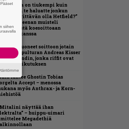
. Pääset
Metallica on tiukempi kuin
e
oskaan ja te haluatte jonkun
ulikan yrittävän olla Hetfield?”
 Pepper Keenan muisteli
n siihen
nsimmäistä koesoittoaan
uraavalla
evijätin kanssa
He ovat tuoneet soittoon jotain
utta” – Sepulturan Andreas Kisser
imeää bändin, jonka riffit ovat
ehneet vaikutuksen
äytäntömme
äin lähtee Ghostin Tobias
orgelta Accept – menossa
ukana myös Anthrax- ja Korn-
iehistöä
Mitalini näyttää ihan
lektralta” – huippu-uimari
amittelee Megadethiä
alkinnollaan