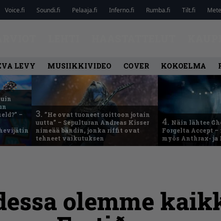
Voice.fi
Soundi.fi
Pelaaja.fi
Inferno.fi
Rumba.fi
Tilt.fi
Metel
ARVIOT
LEHTI
HAASTATTELUT
KAUP
EVA LEVY
MUSIIKKIVIDEO
COVER
KOKOELMA
kuin
un
3.
eld?” –
”He ovat tuoneet soittoon jotain
4.
uutta” – Sepulturan Andreas Kisser
Näin lähtee Gh
hevijätin
nimeää bändin, jonka riffit ovat
Forgelta Accept 
tehneet vaikutuksen
myös Anthrax- ja
dessa olemme kaik