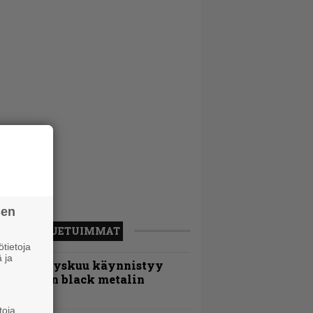
sen
LUETUIMMAT
tietoja
 ja
Espoon syyskuu käynnistyy
otimaisen black metalin
erkeissä
toja