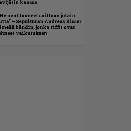
evijätin kanssa
He ovat tuoneet soittoon jotain
utta” – Sepulturan Andreas Kisser
imeää bändin, jonka riffit ovat
ehneet vaikutuksen