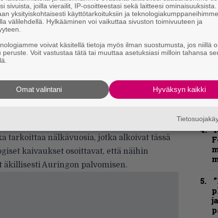
i sivuista, joilla vierailit, IP-osoitteestasi sekä laitteesi ominaisuuksista
”
an yksityiskohtaisesti käyttötarkoituksiin ja teknologiakumppaneihimm
k
la välilehdellä. Hylkääminen voi vaikuttaa sivuston toimivuuteen ja
n
yyteen.
–
knologiamme voivat käsitellä tietoja myös ilman suostumusta, jos niillä o
e
u peruste. Voit vastustaa tätä tai muuttaa asetuksiasi milloin tahansa se
h
lä.
taa sekä matkaa että merkkejä, ja molemmat
”
too ihmiskunnan matkasta läpi aikojen sekä
u
Omat valintani
Hyväksyn kaikki
mme. Se myös mainitsee ihmismassojen
n
t
ille, koska todellisuudessa olemme kaikki
Tietosuojak
N
a tarkoittaa nälkävuosia, jotka alkoivat tässä
F
m
iset kaivaukset osoittavat, että näihin
m
t äkillisesti Auringon palvomisen.
”
p
j
p