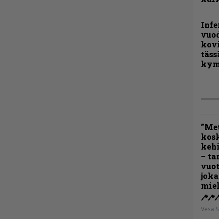
Infe
vuo
kov
täss
kym
”Met
kos
kehi
– ta
vuot
joka
miel
Vesa S