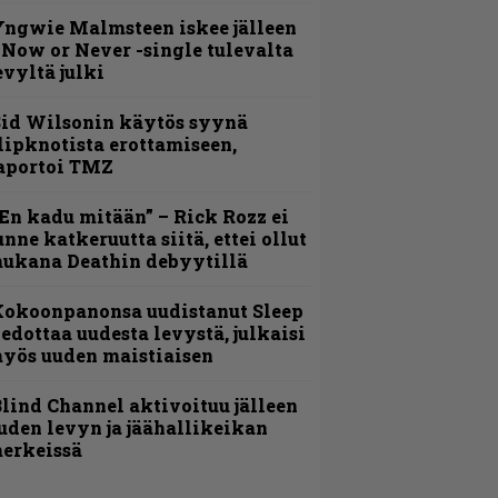
ngwie Malmsteen iskee jälleen
 Now or Never -single tulevalta
evyltä julki
id Wilsonin käytös syynä
lipknotista erottamiseen,
aportoi TMZ
En kadu mitään” – Rick Rozz ei
unne katkeruutta siitä, ettei ollut
ukana Deathin debyytillä
Kokoonpanonsa uudistanut Sleep
iedottaa uudesta levystä, julkaisi
yös uuden maistiaisen
lind Channel aktivoituu jälleen
uden levyn ja jäähallikeikan
erkeissä