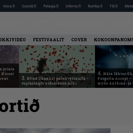
Voice.fi
Soundi.fi
Pelaaja.fi
Inferno.fi
Rumba.fi
Tilt.fi
Metel
ARVIOT
LEHTI
HAASTATTELUT
KAUP
IKKIVIDEO
FESTIVAALIT
COVER
KOKOONPANOM
n jotain
4.
 Kisser
Näin lähtee Gh
3.
 ovat
Blind Channel palaa rytinällä –
Forgelta Accept 
tuplasingle videoineen julki
myös Anthrax- ja
ortið