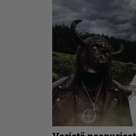
Veristä naapurisot