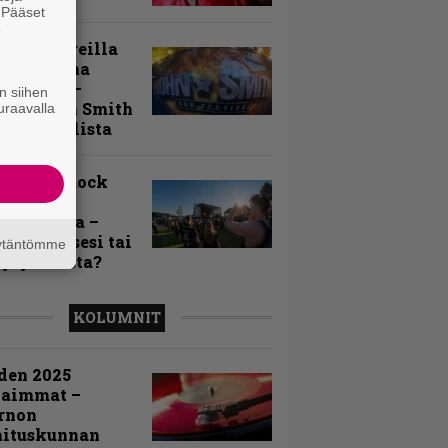
. Pääset
e
llä festareilla
ki on aina
allaan” –
n siihen
rtti John Smith
uraavalla
 Festivalista
n Smith Rock
ivalin
sögalleria –
aatko itsesi tai
äytäntömme
uja joukosta?
KOLUMNIT
den 2025
kaimmat –
rnon
mituskunnan