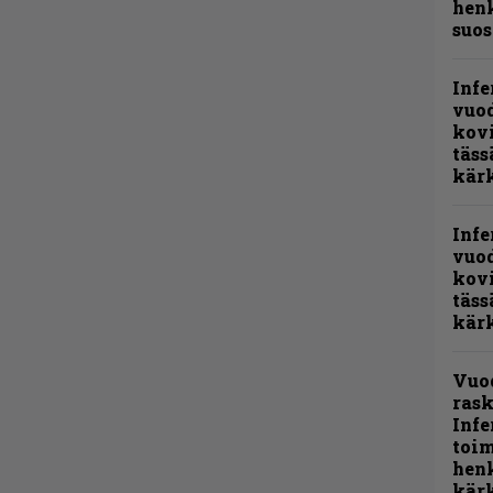
henk
suos
Infe
vuo
kov
täss
kär
Infe
vuo
kov
täss
kär
Vuo
rask
Infe
toi
henk
kärk