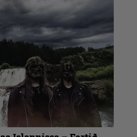
aa Islannissa – Fortið