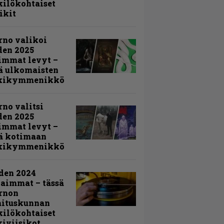
ilökohtaiset
ikit
rno valikoi
den 2025
immat levyt –
ä ulkomaisten
kikymmenikkö
rno valitsi
den 2025
immat levyt –
ä kotimaan
kikymmenikkö
den 2024
aimmat – tässä
rnon
mituskunnan
ilökohtaiset
iviisikot