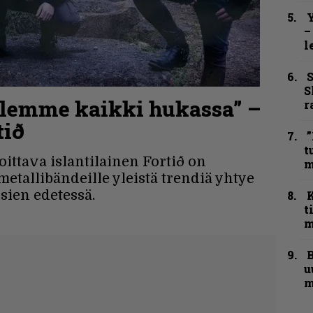
Y
–
l
S
S
olemme kaikki hukassa” –
r
tið
”
t
oittava islantilainen Fortið on
m
metallibändeille yleistä trendiä yhtye
sien edetessä.
t
m
B
u
m