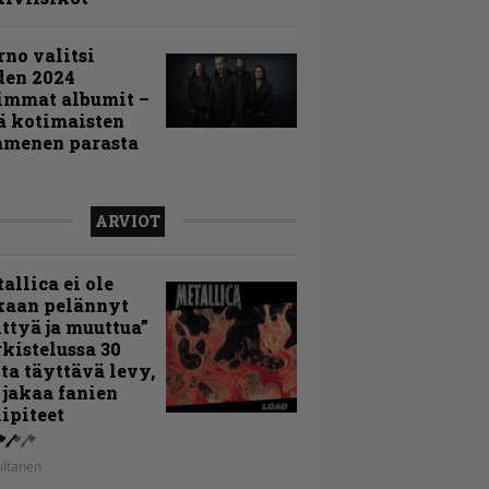
rno valitsi
den 2024
immat albumit –
ä kotimaisten
menen parasta
ARVIOT
allica ei ole
kaan pelännyt
ttyä ja muuttua”
rkistelussa 30
ta täyttävä levy,
 jakaa fanien
ipiteet
iltanen