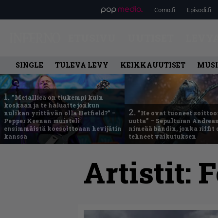
Como.fi
Episodi.fi
ETUSIVU
UUTISET
LEVY
SINGLE
TULEVA LEVY
KEIKKAUUTISET
MUSI
1.
”Metallica on tiukempi kuin
koskaan ja te haluatte jonkun
2.
nulikan yrittävän olla Hetfield?” –
”He ovat tuoneet soittoo
Pepper Keenan muisteli
uutta” – Sepulturan Andreas
ensimmäistä koesoittoaan hevijätin
nimeää bändin, jonka riffit
kanssa
tehneet vaikutuksen
Artistit:
F