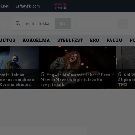
i.net
Leffatykki.com
PA
Etsi
KIRJAUDU
UUTOS
KOKOELMA
STEELFEST
ERO
PALUU
P
5.
6.
ostin Tobias
Yngwie Malmsteen iskee jälleen –
Sid W
– menossa mukana
Now or Never -single tulevalta
Slipknot
 Korn-miehistöä
levyltä julki
TMZ