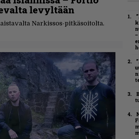
levalta levyltään
”
k
aistavalta Narkissos-pitkäsoitolta.
n
–
e
h
”
u
n
t
B
t
N
F
m
m