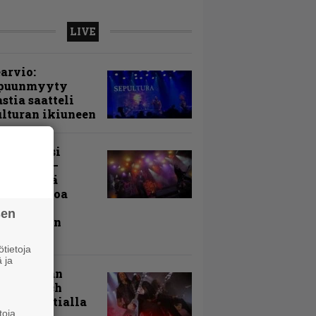
LIVE
arvio:
puunmyyty
stia saatteli
lturan ikiuneen
ki Raikasi
ereella –
rnon neljä
evää nostoa
arin
sen
kospäivän
yksistä
tietoja
 ja
uu vanhaan
toon – Arch
my Tavastialla
toja