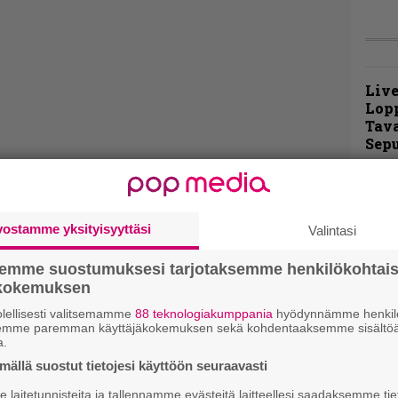
Live
Lop
Tava
Sepu
Rok
Tamp
Infe
vostamme yksityisyyttäsi
Valintasi
väk
fest
semme suostumuksesi tarjotaksemme henkilökohtai
kak
ökokemuksen
esit
lellisesti valitsemamme
88 teknologiakumppania
hyödynnämme henkilö
semme paremman käyttäjäkokemuksen sekä kohdentaaksemme sisältöä
a.
Pal
ð – Pagan Prophecies
liit
ällä suostut tietojesi käyttöön seuraavasti
Ene
laitetunnisteita ja tallennamme evästeitä laitteellesi saadaksemme tie