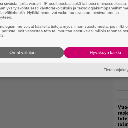
i sivuista, joilla vierailit, IP-osoitteestasi sekä laitteesi ominaisuuksista
an yksityiskohtaisesti käyttötarkoituksiin ja teknologiakumppaneihimm
la välilehdellä. Hylkääminen voi vaikuttaa sivuston toimivuuteen ja
”Näi
yyteen.
kaik
kohd
knologiamme voivat käsitellä tietoja myös ilman suostumusta, jos niillä o
rapo
u peruste. Voit vastustaa tätä tai muuttaa asetuksiasi milloin tahansa se
lä.
Rock
Joh
Omat valintani
Hyväksyn kaikki
Fest
ylei
bong
Tietosuojak
tutt
Vuo
ras
Infe
toi