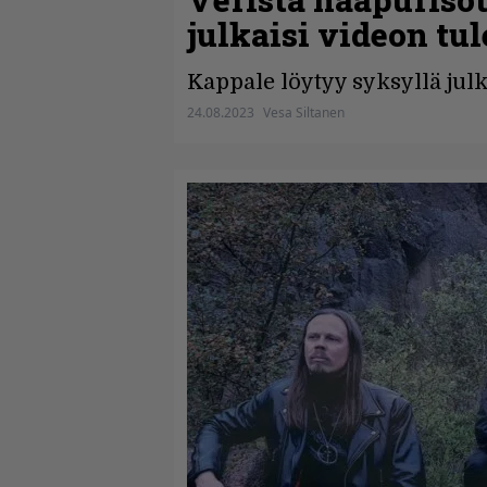
julkaisi videon tu
Kappale löytyy syksyllä julk
24.08.2023
Vesa Siltanen