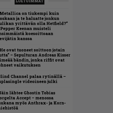
LUETUIMMAT
Metallica on tiukempi kuin
oskaan ja te haluatte jonkun
ulikan yrittävän olla Hetfield?”
 Pepper Keenan muisteli
nsimmäistä koesoittoaan
evijätin kanssa
He ovat tuoneet soittoon jotain
utta” – Sepulturan Andreas Kisser
imeää bändin, jonka riffit ovat
ehneet vaikutuksen
lind Channel palaa rytinällä –
uplasingle videoineen julki
äin lähtee Ghostin Tobias
orgelta Accept – menossa
ukana myös Anthrax- ja Korn-
iehistöä