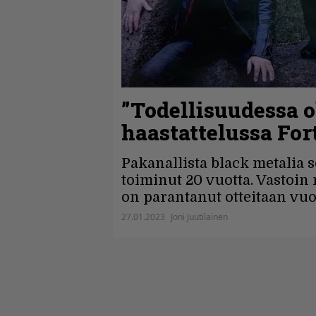
”Todellisuudessa 
haastattelussa For
Pakanallista black metalia s
toiminut 20 vuotta. Vastoin 
on parantanut otteitaan vuo
27.01.2023
Joni Juutilainen