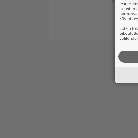
26.10.2012
esimerkiks
tutustuma
seuraaval
käytettäv
Jotkin te
oikeutett
välilehdel