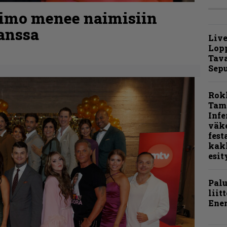
kimo menee naimisiin
anssa
Live
Lop
Tava
Sepu
Rok
Tamp
Infe
väk
fest
kak
esit
Pal
liit
Ene