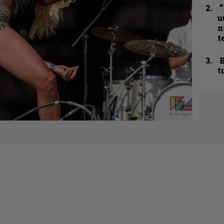
”
u
n
t
B
t