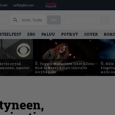
i.net
Leffatykki.com
PA
Etsi
KIRJAUDU
STEELFEST
ERO
PALUU
POTKUT
COVER
KOK
5.
6.
käytös syynä
Yngwie Malmsteen iskee jälleen –
Näin 
tamiseen, raportoi
Now or Never -single tulevalta
Forgelt
levyltä julki
myös An
ttyneen,