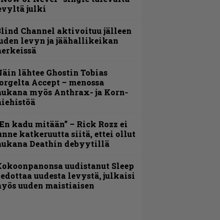
evyltä julki
lind Channel aktivoituu jälleen
uden levyn ja jäähallikeikan
erkeissä
äin lähtee Ghostin Tobias
orgelta Accept – menossa
ukana myös Anthrax- ja Korn-
iehistöä
En kadu mitään” – Rick Rozz ei
unne katkeruutta siitä, ettei ollut
ukana Deathin debyytillä
Kokoonpanonsa uudistanut Sleep
iedottaa uudesta levystä, julkaisi
yös uuden maistiaisen