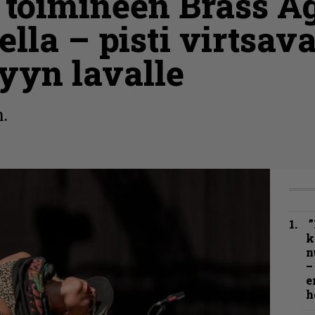
toimineen Brass Ag
lla – pisti virtsav
yyn lavalle
.
”
k
n
–
e
h