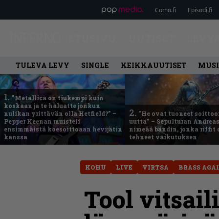
Como.fi
Episodi.fi
ETUSIVU
UUTISET
LEVY
TULEVA LEVY
SINGLE
KEIKKAUUTISET
MUSI
1.
”Metallica on tiukempi kuin
koskaan ja te haluatte jonkun
2.
nulikan yrittävän olla Hetfield?” –
”He ovat tuoneet soittoo
Pepper Keenan muisteli
uutta” – Sepulturan Andreas
ensimmäistä koesoittoaan hevijätin
nimeää bändin, jonka riffit
kanssa
tehneet vaikutuksen
KOHU
LIVE
VIRTSA
BRASS AGA
Tool vitsai