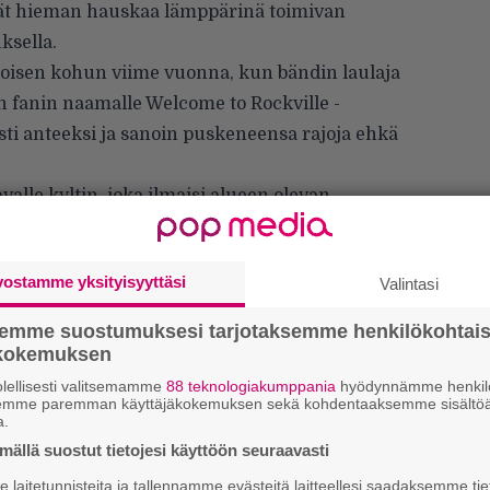
vät hieman hauskaa lämppärinä toimivan
ksella.
toisen kohun viime vuonna, kun bändin laulaja
n fanin naamalle Welcome to Rockville -
sesti anteeksi ja sanoin puskeneensa rajoja ehkä
alle kyltin, joka ilmaisi alueen olevan
vostamme yksityisyyttäsi
Valintasi
semme suostumuksesi tarjotaksemme henkilökohtai
ökokemuksen
lellisesti valitsemamme
88 teknologiakumppania
hyödynnämme henkilö
semme paremman käyttäjäkokemuksen sekä kohdentaaksemme sisältöä
a.
ällä suostut tietojesi käyttöön seuraavasti
laitetunnisteita ja tallennamme evästeitä laitteellesi saadaksemme tie