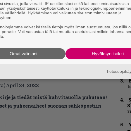
i sivuista, joilla vierailit, IP-osoitteestasi sekä laitteesi ominaisuuksista
”
an yksityiskohtaisesti käyttötarkoituksiin ja teknologiakumppaneihimm
k
la välilehdellä. Hylkääminen voi vaikuttaa sivuston toimivuuteen ja
yyteen.
n
–
knologiamme voivat käsitellä tietoja myös ilman suostumusta, jos niillä o
e
u peruste. Voit vastustaa tätä tai muuttaa asetuksiasi milloin tahansa se
h
lä.
”
Omat valintani
Hyväksyn kaikki
u
n
t
tterissä.
Tietosuojak
ter.com/MW1hlwxh8C
B
ta)
April 24, 2022
t
kirje ja tiedät mistä kahvitauolla puhutaan!
S
S
et ja puheenaiheet suoraan sähköpostiin
r
Y
–