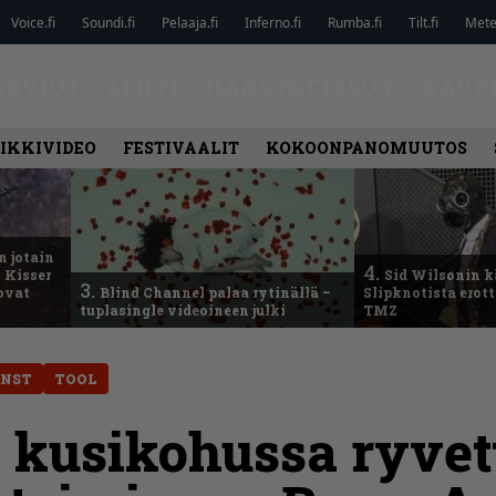
Voice.fi
Soundi.fi
Pelaaja.fi
Inferno.fi
Rumba.fi
Tilt.fi
Metel
ARVIOT
LEHTI
HAASTATTELUT
KAUP
IKKIVIDEO
FESTIVAALIT
KOKOONPANOMUUTOS
n jotain
4.
 Kisser
Sid Wilsonin 
3.
 ovat
Blind Channel palaa rytinällä –
Slipknotista erot
tuplasingle videoineen julki
TMZ
INST
TOOL
li kusikohussa ryve