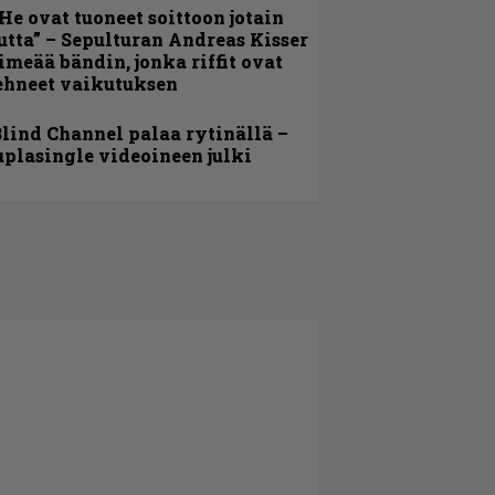
He ovat tuoneet soittoon jotain
utta” – Sepulturan Andreas Kisser
imeää bändin, jonka riffit ovat
ehneet vaikutuksen
lind Channel palaa rytinällä –
uplasingle videoineen julki