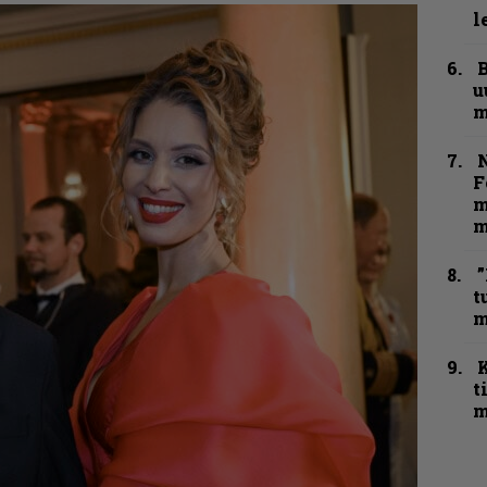
l
B
u
m
N
F
m
m
”
t
m
t
m