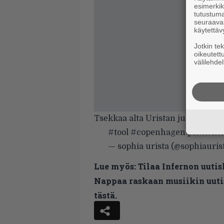
esimerkiks
tutustuma
seuraaval
käytettäv
Jotkin te
oikeutett
välilehdel
Tsekkaa alta Uristan julkaisu Twi
#tool
#copenhagen
pic.twit
— sophia urista (@sophiauris
Lue myös:
Tilaa Infernon uutis
Nappaa raskaan musiikin uutis
tästä.