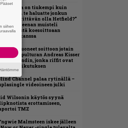
. Pääset
Metallica on tiukempi kuin
e
oskaan ja te haluatte jonkun
ulikan yrittävän olla Hetfield?”
 Pepper Keenan muisteli
n siihen
nsimmäistä koesoittoaan
uraavalla
evijätin kanssa
He ovat tuoneet soittoon jotain
utta” – Sepulturan Andreas Kisser
imeää bändin, jonka riffit ovat
ehneet vaikutuksen
äytäntömme
lind Channel palaa rytinällä –
uplasingle videoineen julki
id Wilsonin käytös syynä
lipknotista erottamiseen,
aportoi TMZ
ngwie Malmsteen iskee jälleen
 Now or Never -single tulevalta