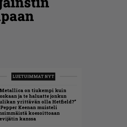
ainstin
apaan
LUETUIMMAT NYT
Metallica on tiukempi kuin
oskaan ja te haluatte jonkun
ulikan yrittävän olla Hetfield?”
 Pepper Keenan muisteli
nsimmäistä koesoittoaan
evijätin kanssa