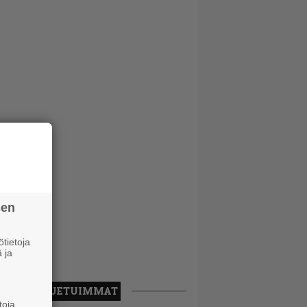
sen
tietoja
 ja
LUETUIMMAT
toja