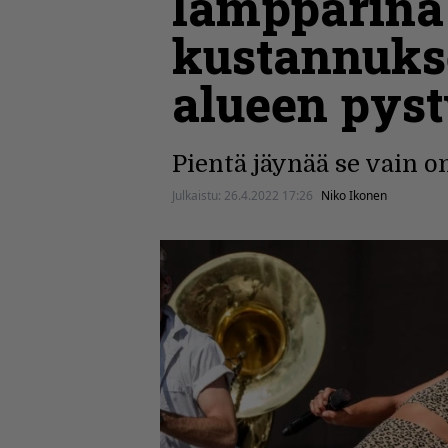
lämppärinä 
kustannukse
alueen pyst
Pientä jäynää se vain on
Julkaistu:
26.4.2022 17:26
Niko Ikonen