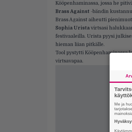
Kööpenhaminassa, jossa he piti
Brass Against
-bändin kustannu
Brass Against aiheutti pienimuo
Sophia Urista
virtsasi halukkaa
festivaaleilla. Urista pyysi julki
hieman liian pitkälle.
Tool pystytti Kööpenhaminassa lav
virtsavapaa.
Ar
Tarvit
käytt
Me ja huo
tarjotak
mainoksi
Hyväksym
Käytämme 