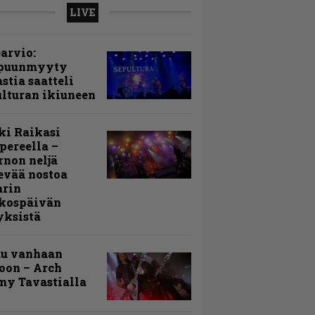
LIVE
arvio:
puunmyyty
stia saatteli
lturan ikiuneen
ki Raikasi
ereella –
rnon neljä
evää nostoa
arin
kospäivän
yksistä
uu vanhaan
toon – Arch
my Tavastialla