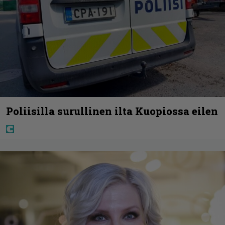
Poliisilla surullinen ilta Kuopiossa eilen