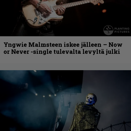
Yngwie Malmsteen iskee jälleen – Now
or Never -single tulevalta levyltä julki