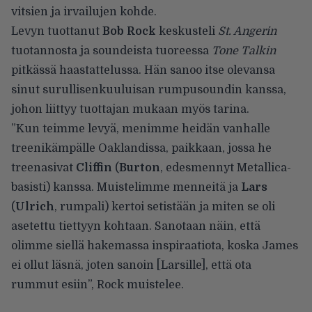
vitsien ja irvailujen kohde.
Levyn tuottanut
Bob Rock
keskusteli
St. Angerin
tuotannosta ja soundeista tuoreessa
Tone Talkin
pitkässä haastattelussa. Hän sanoo itse olevansa
sinut surullisenkuuluisan rumpusoundin kanssa,
johon liittyy tuottajan mukaan myös tarina.
”Kun teimme levyä, menimme heidän vanhalle
treenikämpälle Oaklandissa, paikkaan, jossa he
treenasivat
Cliffin
(
Burton
, edesmennyt Metallica-
basisti) kanssa. Muistelimme menneitä ja
Lars
(
Ulrich
, rumpali) kertoi setistään ja miten se oli
asetettu tiettyyn kohtaan. Sanotaan näin, että
olimme siellä hakemassa inspiraatiota, koska James
ei ollut läsnä, joten sanoin [Larsille], että ota
rummut esiin”,
Rock muistelee
.