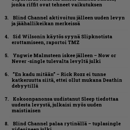
jonka riffit ovat tehneet vaikutuksen
Blind Channel aktivoituu jälleen uuden levyn
ja jäähallikeikan merkeissä
Sid Wilsonin käytös syynä Slipknotista
erottamiseen, raportoi TMZ
Yngwie Malmsteen iskee jälleen – Now or
Never -single tulevalta levyltä julki
”En kadu mitään” – Rick Rozz ei tunne
katkeruutta siitä, ettei ollut mukana Deathin
debyytillä
Kokoonpanonsa uudistanut Sleep tiedottaa
uudesta levystä, julkaisi myös uuden
maistiaisen
Blind Channel palaa rytinällä – tuplasingle
videoineen julki