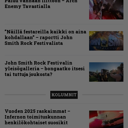
Paluu vanhaan liittoon – Arch
Enemy Tavastialla
”Näillä festareilla kaikki on aina
kohdallaan” – raportti John
Smith Rock Festivalista
John Smith Rock Festivalin
yleisögalleria – bongaatko itsesi
tai tuttuja joukosta?
KOLUMNIT
Vuoden 2025 raskaimmat –
Infernon toimituskunnan
henkilökohtaiset suosikit