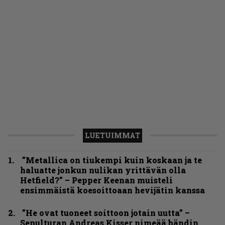
LUETUIMMAT
”Metallica on tiukempi kuin koskaan ja te
haluatte jonkun nulikan yrittävän olla
Hetfield?” – Pepper Keenan muisteli
ensimmäistä koesoittoaan hevijätin kanssa
”He ovat tuoneet soittoon jotain uutta” –
Sepulturan Andreas Kisser nimeää bändin,