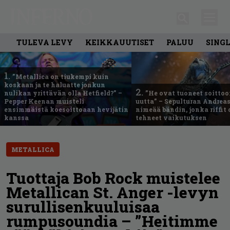
TULEVA LEVY
KEIKKAUUTISET
PALUU
SING
1.
”Metallica on tiukempi kuin
koskaan ja te haluatte jonkun
2.
nulikan yrittävän olla Hetfield?” –
”He ovat tuoneet soittoo
Pepper Keenan muisteli
uutta” – Sepulturan Andreas
ensimmäistä koesoittoaan hevijätin
nimeää bändin, jonka riffit
kanssa
tehneet vaikutuksen
METALLICA
Tuottaja Bob Rock muistelee
Metallican St. Anger -levyn
surullisenkuuluisaa
rumpusoundia – ”Heitimme