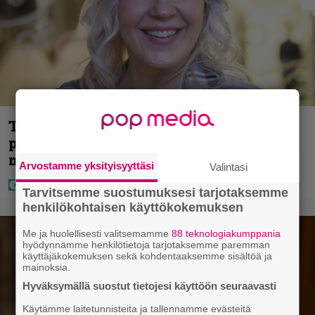
Tältä näyttää Vappu Pimiän
perhelomalla Portugalissa – ”Kaunis
mekko”
Arvostamme yksityisyyttäsi
Valintasi
Tarvitsemme suostumuksesi tarjotaksemme
henkilökohtaisen käyttökokemuksen
Me ja huolellisesti valitsemamme
88 teknologiakumppania
hyödynnämme henkilötietoja tarjotaksemme paremman
käyttäjäkokemuksen sekä kohdentaaksemme sisältöä ja
mainoksia.
Hyväksymällä suostut tietojesi käyttöön seuraavasti
Käytämme laitetunnisteita ja tallennamme evästeitä