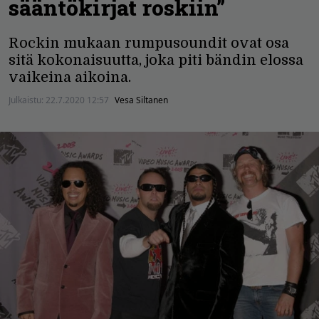
sääntökirjat roskiin”
Rockin mukaan rumpusoundit ovat osa
sitä kokonaisuutta, joka piti bändin elossa
vaikeina aikoina.
Julkaistu:
22.7.2020 12:57
Vesa Siltanen