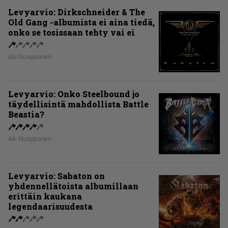
Levyarvio: Dirkschneider & The
Old Gang -albumista ei aina tiedä,
onko se tosissaan tehty vai ei
Aki Nuopponen
Levyarvio: Onko Steelbound jo
täydellisintä mahdollista Battle
Beastia?
Aki Nuopponen
Levyarvio: Sabaton on
yhdennellätoista albumillaan
erittäin kaukana
legendaarisuudesta