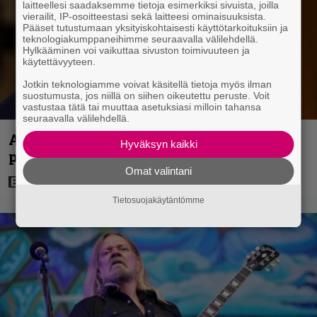
laitteellesi saadaksemme tietoja esimerkiksi sivuista, joilla
vierailit, IP-osoitteestasi sekä laitteesi ominaisuuksista.
Pääset tutustumaan yksityiskohtaisesti käyttötarkoituksiin ja
teknologiakumppaneihimme seuraavalla välilehdellä.
Hylkääminen voi vaikuttaa sivuston toimivuuteen ja
käytettävyyteen.
Jotkin teknologiamme voivat käsitellä tietoja myös ilman
suostumusta, jos niillä on siihen oikeutettu peruste. Voit
vastustaa tätä tai muuttaa asetuksiasi milloin tahansa
seuraavalla välilehdellä.
Antonio Banderas: ”Sydänkohtaus on
Hyväksyn kaikki
parasta mitä minulle on tapahtunut”
Omat valintani
Tietosuojakäytäntömme