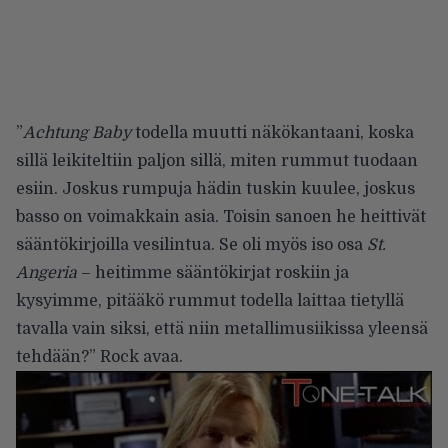
”
Achtung Baby
todella muutti näkökantaani, koska
sillä leikiteltiin paljon sillä, miten rummut tuodaan
esiin. Joskus rumpuja hädin tuskin kuulee, joskus
basso on voimakkain asia. Toisin sanoen he heittivät
sääntökirjoilla vesilintua. Se oli myös iso osa
St.
Angeria
– heitimme sääntökirjat roskiin ja
kysyimme, pitääkö rummut todella laittaa tietyllä
tavalla vain siksi, että niin metallimusiikissa yleensä
tehdään?” Rock avaa.