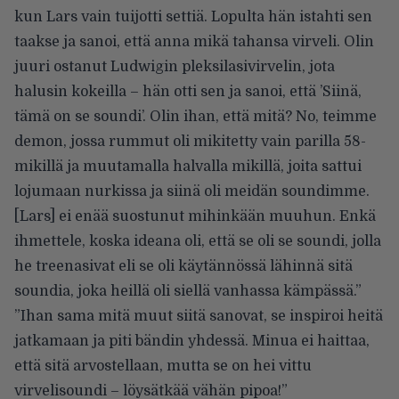
kun Lars vain tuijotti settiä. Lopulta hän istahti sen
taakse ja sanoi, että anna mikä tahansa virveli. Olin
juuri ostanut Ludwigin pleksilasivirvelin, jota
halusin kokeilla – hän otti sen ja sanoi, että ’Siinä,
tämä on se soundi’. Olin ihan, että mitä? No, teimme
demon, jossa rummut oli mikitetty vain parilla 58-
mikillä ja muutamalla halvalla mikillä, joita sattui
lojumaan nurkissa ja siinä oli meidän soundimme.
[Lars] ei enää suostunut mihinkään muuhun. Enkä
ihmettele, koska ideana oli, että se oli se soundi, jolla
he treenasivat eli se oli käytännössä lähinnä sitä
soundia, joka heillä oli siellä vanhassa kämpässä.”
”Ihan sama mitä muut siitä sanovat, se inspiroi heitä
jatkamaan ja piti bändin yhdessä. Minua ei haittaa,
että sitä arvostellaan, mutta se on hei vittu
virvelisoundi – löysätkää vähän pipoa!”