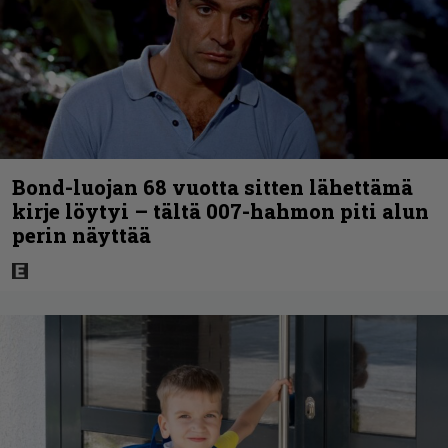
Bond-luojan 68 vuotta sitten lähettämä
kirje löytyi – tältä 007-hahmon piti alun
perin näyttää