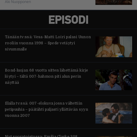
Aki Nuopponen
Tänään tv:ssä: Vesa-Matti Loiri palasi Uunon
rooliin vuonna 1998 – Spede vetäytyi
sivummalle
Bond-luojan 68 vuotta sitten lähettämä kirje
löytyi – tältä 007-hahmon piti alun perin
näyttää
Illalla tv:ssä: 007-elokuva jossa vältettiin
petipuuhia – päätähti paljasti yllättävän syyn
vuonna 2007
Nyt suoratoistossa: Emilia Clarke 208