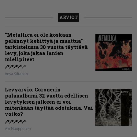
ARVIOT
”Metallica ei ole koskaan
pelännyt kehittyä ja muuttua” –
tarkistelussa 30 vuotta täyttävä
levy, joka jakaa fanien
mielipiteet
Vesa Siltanen
Levyarvio: Coronerin
paluualbumi 32 vuotta edellisen
levytyksen jälkeen ei voi
mitenkään täyttää odotuksia. Vai
voiko?
Aki Nuopponen