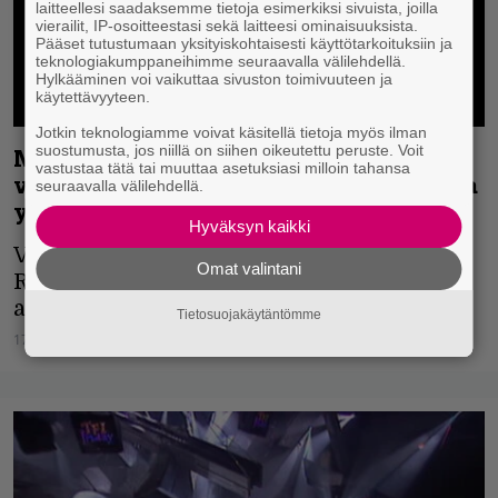
laitteellesi saadaksemme tietoja esimerkiksi sivuista, joilla
vierailit, IP-osoitteestasi sekä laitteesi ominaisuuksista.
Pääset tutustumaan yksityiskohtaisesti käyttötarkoituksiin ja
teknologiakumppaneihimme seuraavalla välilehdellä.
Hylkääminen voi vaikuttaa sivuston toimivuuteen ja
käytettävyyteen.
Jotkin teknologiamme voivat käsitellä tietoja myös ilman
suostumusta, jos niillä on siihen oikeutettu peruste. Voit
Metallica julkaisi lähes 30 vuotta
vastustaa tätä tai muuttaa asetuksiasi milloin tahansa
vanhan livetaltioinnin kappaleesta, jota
seuraavalla välilehdellä.
yhtyeen keikoilla harvemmin kuulee
Hyväksyn kaikki
Vuoden 1998 kiertueen jälkeen tätä
Omat valintani
Reload-biisiä on soitettu tasan kerran
akustisella keikalla vuonna 2024.
Tietosuojakäytäntömme
17.06.2026
Vesa Siltanen