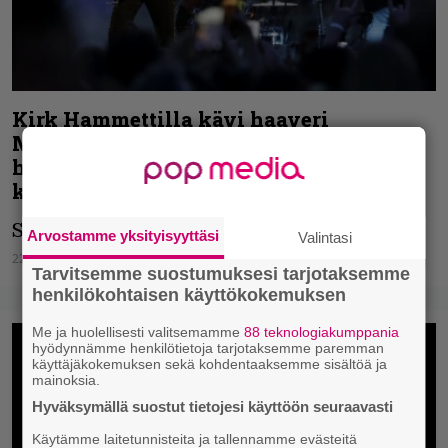
Kirk Hammettilla kävi haaveri
Metallican keikalla – kuittasi
huumorilla ja jakoi videon some-
kanavissaan
Slip & Destroy!
Arvostamme yksityisyyttäsi
Valintasi
22.06.2026
Vesa Siltanen
Tarvitsemme suostumuksesi tarjotaksemme
henkilökohtaisen käyttökokemuksen
Me ja huolellisesti valitsemamme
88 teknologiakumppania
hyödynnämme henkilötietoja tarjotaksemme paremman
käyttäjäkokemuksen sekä kohdentaaksemme sisältöä ja
mainoksia.
Hyväksymällä suostut tietojesi käyttöön seuraavasti
Käytämme laitetunnisteita ja tallennamme evästeitä