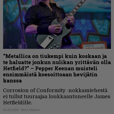
”Metallica on tiukempi kuin koskaan ja
te haluatte jonkun nulikan yrittävän olla
Hetfield?” – Pepper Keenan muisteli
ensimmäistä koesoittoaan hevijätin
kanssa
Corrosion of Conformity -nokkamiehestä
ei tullut tuuraajaa loukkaantuneelle James
Hetfieldille.
05.08.2026
Vesa Siltanen