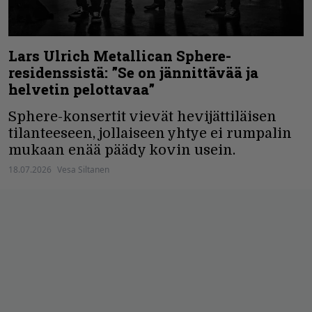
Lars Ulrich Metallican Sphere-
residenssistä: ”Se on jännittävää ja
helvetin pelottavaa”
Sphere-konsertit vievät hevijättiläisen
tilanteeseen, jollaiseen yhtye ei rumpalin
mukaan enää päädy kovin usein.
18.07.2026
Vesa Siltanen