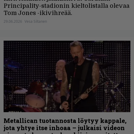
Principality-stadionin kieltolistalla olevaa
Tom Jones -ikivihreää.
29.06.2026
Vesa Siltanen
Metallican tuotannosta löytyy kappale,
jota yhtye itse inhoaa – julkaisi videon