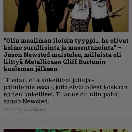
”Olin maailman iloisin tyyppi… he olivat
kolme surullisinta ja masentuneinta” –
Jason Newsted muistelee, millaista oli
liittyä Metallicaan Cliff Burtonin
kuoleman jälkeen
"Tiedän, että kokeilivat juttuja -
päihdemielessä -, joita eivät olleet koskaan
ennen kokeilleet. Tilanne oli niin paha",
sanoo Newsted.
07.05.2026
Vesa Siltanen