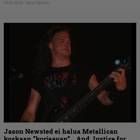
20.05.2026
Vesa Siltanen
Jason Newsted ei halua Metallican
koskaan ”korjaavan” …And Justice for