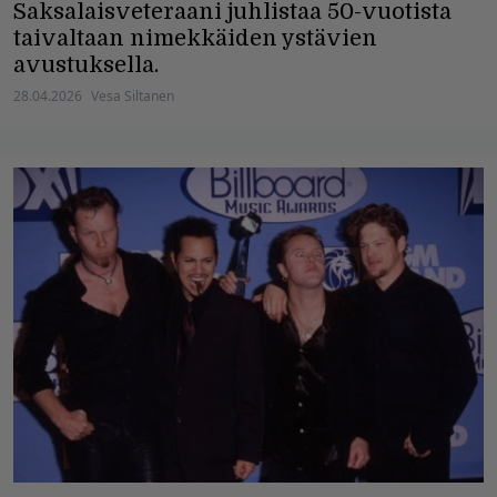
Saksalaisveteraani juhlistaa 50-vuotista
taivaltaan nimekkäiden ystävien
avustuksella.
28.04.2026
Vesa Siltanen