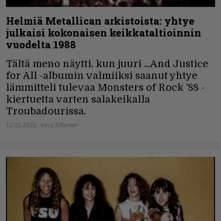
Helmiä Metallican arkistoista: yhtye
julkaisi kokonaisen keikkataltioinnin
vuodelta 1988
Tältä meno näytti, kun juuri ...And Justice
for All -albumin valmiiksi saanut yhtye
lämmitteli tulevaa Monsters of Rock '88 -
kiertuetta varten salakeikalla
Troubadourissa.
12.05.2026
Vesa Siltanen