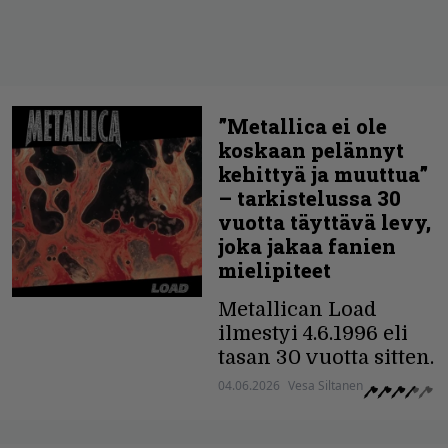
”Metallica ei ole
koskaan pelännyt
kehittyä ja muuttua”
– tarkistelussa 30
vuotta täyttävä levy,
joka jakaa fanien
mielipiteet
Metallican Load
ilmestyi 4.6.1996 eli
tasan 30 vuotta sitten.
04.06.2026
Vesa Siltanen