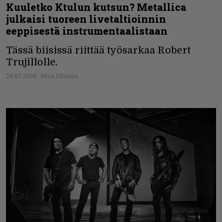
Kuuletko Ktulun kutsun? Metallica
julkaisi tuoreen livetaltioinnin
eeppisestä instrumentaalistaan
Tässä biisissä riittää työsarkaa Robert
Trujillolle.
24.07.2026
Vesa Siltanen