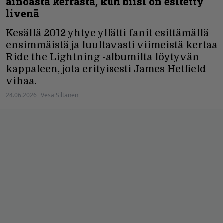
ainoasta kerrasta, kun biisi on esitetty
livenä
Kesällä 2012 yhtye yllätti fanit esittämällä
ensimmäistä ja luultavasti viimeistä kertaa
Ride the Lightning -albumilta löytyvän
kappaleen, jota erityisesti James Hetfield
vihaa.
24.06.2026
Vesa Siltanen