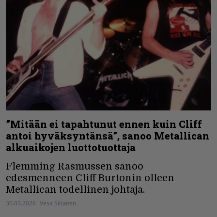
”Mitään ei tapahtunut ennen kuin Cliff
antoi hyväksyntänsä”, sanoo Metallican
alkuaikojen luottotuottaja
Flemming Rasmussen sanoo
edesmenneen Cliff Burtonin olleen
Metallican todellinen johtaja.
30.03.2026
Vesa Siltanen