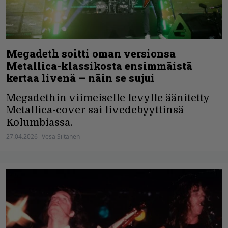
Megadeth soitti oman versionsa
Metallica-klassikosta ensimmäistä
kertaa livenä – näin se sujui
Megadethin viimeiselle levylle äänitetty
Metallica-cover sai livedebyyttinsä
Kolumbiassa.
27.04.2026
Vesa Siltanen