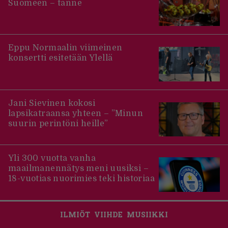
Suomeen – tänne
Eppu Normaalin viimeinen
konsertti esitetään Ylellä
Jani Sievinen kokosi
lapsikatraansa yhteen – ”Minun
suurin perintöni heille”
Yli 300 vuotta vanha
maailmanennätys meni uusiksi –
18-vuotias nuorimies teki historiaa
ILMIÖT
VIIHDE
MUSIIKKI