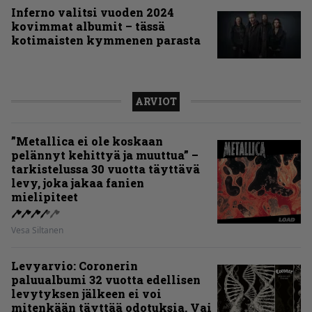
Inferno valitsi vuoden 2024
kovimmat albumit – tässä
kotimaisten kymmenen parasta
ARVIOT
”Metallica ei ole koskaan
pelännyt kehittyä ja muuttua” –
tarkistelussa 30 vuotta täyttävä
levy, joka jakaa fanien
mielipiteet
Vesa Siltanen
Levyarvio: Coronerin
paluualbumi 32 vuotta edellisen
levytyksen jälkeen ei voi
mitenkään täyttää odotuksia. Vai