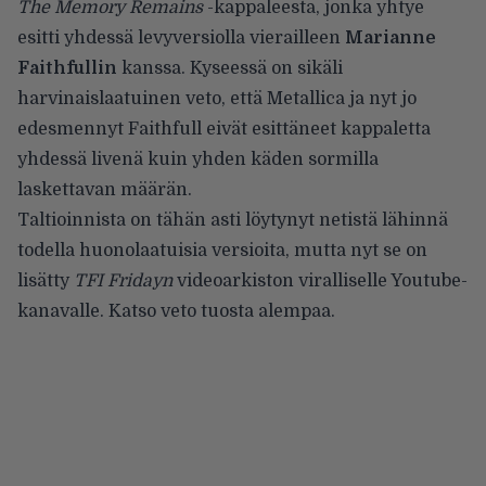
The Memory Remains
-kappaleesta, jonka yhtye
esitti yhdessä levyversiolla vierailleen
Marianne
Faithfullin
kanssa. Kyseessä on sikäli
harvinaislaatuinen veto, että Metallica ja nyt jo
edesmennyt Faithfull eivät esittäneet kappaletta
yhdessä livenä kuin yhden käden sormilla
laskettavan määrän.
Taltioinnista on tähän asti löytynyt netistä lähinnä
todella huonolaatuisia versioita, mutta nyt se on
lisätty
TFI Fridayn
videoarkiston viralliselle
Youtube-
kanavalle
. Katso veto tuosta alempaa.