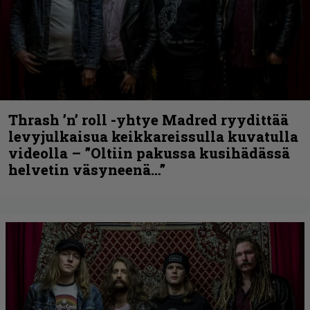
Thrash ’n’ roll -yhtye Madred ryydittää
levyjulkaisua keikkareissulla kuvatulla
videolla – ”Oltiin pakussa kusihädässä
helvetin väsyneenä…”