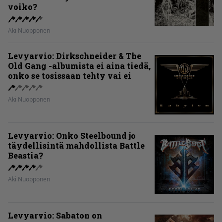
voiko?
Aki Nuopponen
Levyarvio: Dirkschneider & The
Old Gang -albumista ei aina tiedä,
onko se tosissaan tehty vai ei
Aki Nuopponen
Levyarvio: Onko Steelbound jo
täydellisintä mahdollista Battle
Beastia?
Aki Nuopponen
Levyarvio: Sabaton on