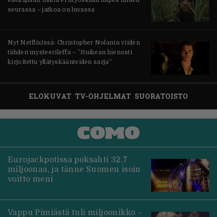
seurassa – jatkoa on luvassa
Nyt Netflixissä: Christopher Nolanin viiden
tähden mysteerileffa – ”Huikean hienosti
kirjoitettu yllätyskäänteiden sarja”
ELOKUVAT
TV-OHJELMAT
SUORATOISTO
Eurojackpotissa poksahti 32,7
miljoonaa, ja tänne Suomen isoin
voitto meni
Vappu Pimiästä tuli miljoonikko –