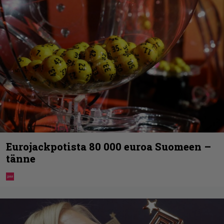
Eurojackpotista 80 000 euroa Suomeen –
tänne