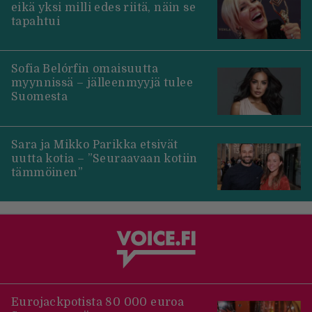
eikä yksi milli edes riitä, näin se
tapahtui
Sofia Belórfin omaisuutta
myynnissä – jälleenmyyjä tulee
Suomesta
Sara ja Mikko Parikka etsivät
uutta kotia – ”Seuraavaan kotiin
tämmöinen”
Eurojackpotista 80 000 euroa