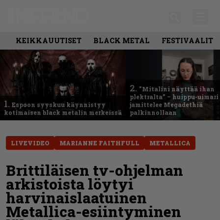
KEIKKAUUTISET
BLACK METAL
FESTIVAALIT
2.
”Mitalini näyttää ihan
plektralta” – huippu-uimari
1.
Espoon syyskuu käynnistyy
jamittelee Megadethiä
kotimaisen black metalin merkeissä
palkinnollaan
LIVEVIDEO
MARIANNE FAITHFULL
METALLICA
Brittiläisen tv-ohjelman
arkistoista löytyi
harvinaislaatuinen
Metallica-esiintyminen