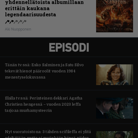
yhdennellätoista albumillaan
erittäin kaukana
legendaarisuudesta
Aki Nuopponen
Tänän tv:ssä: Esko Salminen ja Satu Silvo
tekevät hienot pääroolit vuoden 1984
menestyselokuvassa
Illalla tv:ssä: Perinteinen dekkari Agatha
Christien hengessä – vuoden 2023 leffa
tarjoaa murhamysteerin
Nyt suoratoistona: 3 tähden scifileffa ei ylitä
edeltäjiään mutta ei myöskään häpeä niiden