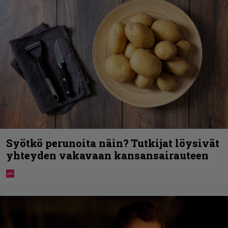
Syötkö perunoita näin? Tutkijat löysivät
yhteyden vakavaan kansansairauteen