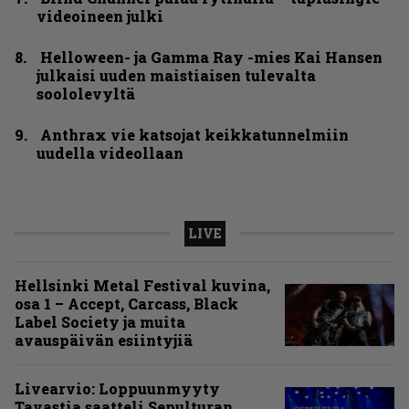
videoineen julki
Helloween- ja Gamma Ray -mies Kai Hansen
julkaisi uuden maistiaisen tulevalta
soololevyltä
Anthrax vie katsojat keikkatunnelmiin
uudella videollaan
LIVE
Hellsinki Metal Festival kuvina,
osa 1 – Accept, Carcass, Black
Label Society ja muita
avauspäivän esiintyjiä
Livearvio: Loppuunmyyty
Tavastia saatteli Sepulturan