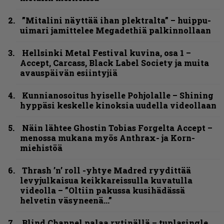
”Mitalini näyttää ihan plektralta” – huippu-
uimari jamittelee Megadethiä palkinnollaan
Hellsinki Metal Festival kuvina, osa 1 –
Accept, Carcass, Black Label Society ja muita
avauspäivän esiintyjiä
Kunnianosoitus hyiselle Pohjolalle – Shining
hyppäsi keskelle kinoksia uudella videollaan
Näin lähtee Ghostin Tobias Forgelta Accept –
menossa mukana myös Anthrax- ja Korn-
miehistöä
Thrash ’n’ roll -yhtye Madred ryydittää
levyjulkaisua keikkareissulla kuvatulla
videolla – ”Oltiin pakussa kusihädässä
helvetin väsyneenä…”
Blind Channel palaa rytinällä – tuplasingle