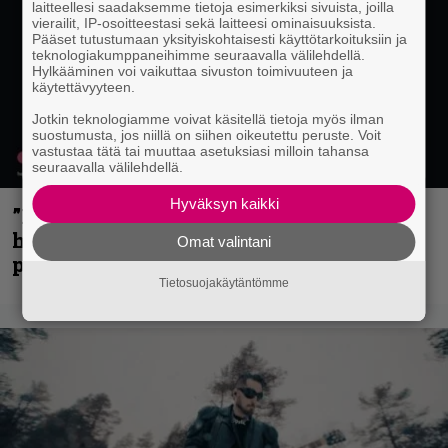
laitteellesi saadaksemme tietoja esimerkiksi sivuista, joilla
vierailit, IP-osoitteestasi sekä laitteesi ominaisuuksista.
Pääset tutustumaan yksityiskohtaisesti käyttötarkoituksiin ja
teknologiakumppaneihimme seuraavalla välilehdellä.
Hylkääminen voi vaikuttaa sivuston toimivuuteen ja
käytettävyyteen.
Jotkin teknologiamme voivat käsitellä tietoja myös ilman
suostumusta, jos niillä on siihen oikeutettu peruste. Voit
vastustaa tätä tai muuttaa asetuksiasi milloin tahansa
seuraavalla välilehdellä.
Hyväksyn kaikki
”Mitalini näyttää ihan plektralta” –
huippu-uimari jamittelee Megadethiä
Omat valintani
palkinnollaan
Tietosuojakäytäntömme