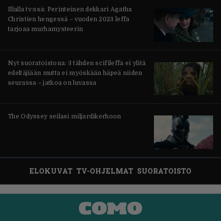
Illalla tv:ssä: Perinteinen dekkari Agatha
Christien hengessä – vuoden 2023 leffa
tarjoaa murhamysteerin
Nyt suoratoistona: 3 tähden scifileffa ei ylitä
edeltäjiään mutta ei myöskään häpeä niiden
seurassa – jatkoa on luvassa
The Odyssey seilasi miljardikerhoon
ELOKUVAT
TV-OHJELMAT
SUORATOISTO