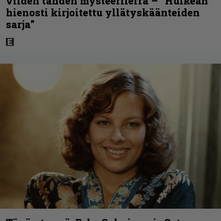
viiden tähden mysteerileffa – ”Huikean
hienosti kirjoitettu yllätyskäänteiden
sarja”