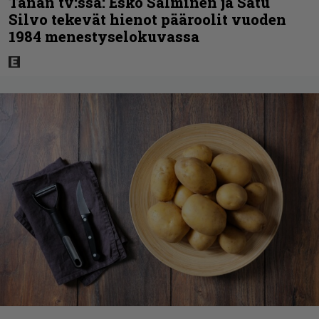
Tänän tv:ssä: Esko Salminen ja Satu
Silvo tekevät hienot pääroolit vuoden
1984 menestyselokuvassa