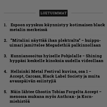
LUETUIMMAT
Espoon syyskuu käynnistyy kotimaisen black
metalin merkeissä
”Mitalini näyttää ihan plektralta” – huippu-
uimari jamittelee Megadethiä palkinnollaan
Kunnianosoitus hyiselle Pohjolalle – Shining
hyppäsi keskelle kinoksia uudella videollaan
Hellsinki Metal Festival kuvina, osa 1 –
Accept, Carcass, Black Label Society ja muita
avauspäivän esiintyjiä
Näin lähtee Ghostin Tobias Forgelta Accept –
menossa mukana myös Anthrax- ja Korn-
miehistöä