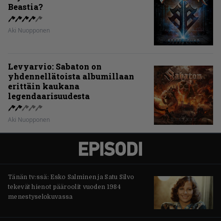
Beastia?
Aki Nuopponen
Levyarvio: Sabaton on
yhdennellätoista albumillaan
erittäin kaukana
legendaarisuudesta
Aki Nuopponen
Tänän tv:ssä: Esko Salminen ja Satu Silvo
tekevät hienot pääroolit vuoden 1984
menestyselokuvassa