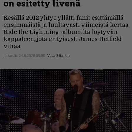
on esitetty livenä
Kesällä 2012 yhtye yllätti fanit esittämällä
ensimmäistä ja luultavasti viimeistä kertaa
Ride the Lightning -albumilta löytyvän
kappaleen, jota erityisesti James Hetfield
vihaa.
Julkaistu:
24.6.2026 09:08
Vesa Siltanen