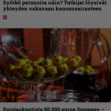
Syötkö perunoita näin? Tutkijat löysivät
yhteyden vakavaan kansansairauteen
Eurojackpotista 80 000 euroa Suomeen –