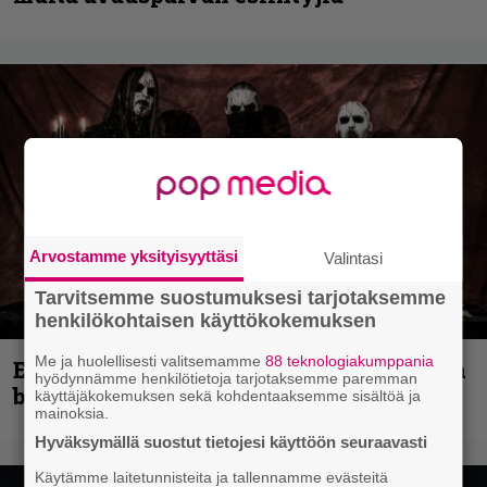
Arvostamme yksityisyyttäsi
Valintasi
Tarvitsemme suostumuksesi tarjotaksemme
henkilökohtaisen käyttökokemuksen
Me ja huolellisesti valitsemamme
88 teknologiakumppania
Espoon syyskuu käynnistyy kotimaisen
hyödynnämme henkilötietoja tarjotaksemme paremman
black metalin merkeissä
käyttäjäkokemuksen sekä kohdentaaksemme sisältöä ja
mainoksia.
Hyväksymällä suostut tietojesi käyttöön seuraavasti
Käytämme laitetunnisteita ja tallennamme evästeitä