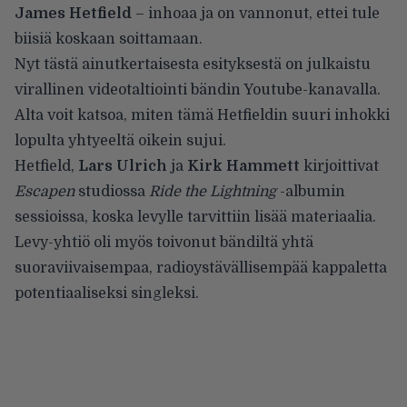
James Hetfield
– inhoaa ja on vannonut, ettei tule
biisiä koskaan soittamaan.
Nyt tästä ainutkertaisesta esityksestä on julkaistu
virallinen videotaltiointi bändin Youtube-kanavalla.
Alta voit katsoa, miten tämä Hetfieldin suuri inhokki
lopulta yhtyeeltä oikein sujui.
Hetfield,
Lars Ulrich
ja
Kirk Hammett
kirjoittivat
Escapen
studiossa
Ride the Lightning
-albumin
sessioissa, koska levylle tarvittiin lisää materiaalia.
Levy-yhtiö oli myös toivonut bändiltä yhtä
suoraviivaisempaa, radioystävällisempää kappaletta
potentiaaliseksi singleksi.