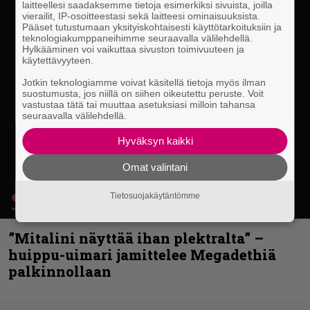
laitteellesi saadaksemme tietoja esimerkiksi sivuista, joilla
vierailit, IP-osoitteestasi sekä laitteesi ominaisuuksista.
Pääset tutustumaan yksityiskohtaisesti käyttötarkoituksiin ja
teknologiakumppaneihimme seuraavalla välilehdellä.
Hylkääminen voi vaikuttaa sivuston toimivuuteen ja
käytettävyyteen.
Jotkin teknologiamme voivat käsitellä tietoja myös ilman
suostumusta, jos niillä on siihen oikeutettu peruste. Voit
vastustaa tätä tai muuttaa asetuksiasi milloin tahansa
seuraavalla välilehdellä.
Hyväksyn kaikki
Omat valintani
Tietosuojakäytäntömme
”Mitalini näyttää ihan plektralta” –
huippu-uimari jamittelee Megadethiä
palkinnollaan