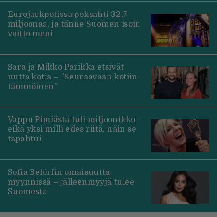
Eurojackpotissa poksahti 32,7
miljoonaa, ja tänne Suomen isoin
voitto meni
Sara ja Mikko Parikka etsivät
uutta kotia – ”Seuraavaan kotiin
tämmöinen”
Vappu Pimiästä tuli miljoonikko –
eikä yksi milli edes riitä, näin se
tapahtui
Sofia Belórfin omaisuutta
myynnissä – jälleenmyyjä tulee
Suomesta