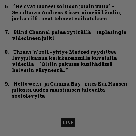
”He ovat tuoneet soittoon jotain uutta” –
Sepulturan Andreas Kisser nimeää bändin,
jonka riffit ovat tehneet vaikutuksen
Blind Channel palaa rytinällä – tuplasingle
videoineen julki
Thrash ’n’ roll -yhtye Madred ryydittää
levyjulkaisua keikkareissulla kuvatulla
videolla – ”Oltiin pakussa kusihädässä
helvetin väsyneenä…”
Helloween- ja Gamma Ray -mies Kai Hansen
julkaisi uuden maistiaisen tulevalta
soololevyltä
LIVE