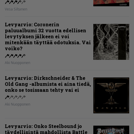
Vesa Siltanen
Levyarvio: Coronerin
paluualbumi 32 vuotta edellisen
levytyksen jälkeen ei voi
mitenkään täyttää odotuksia. Vai
voiko?
Aki Nuopponen
Levyarvio: Dirkschneider & The
Old Gang -albumista ei aina tiedä,
onko se tosissaan tehty vai ei
Aki Nuopponen
Levyarvio: Onko Steelbound jo
täydellisintä mahdollista Battle