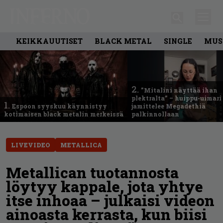
KEIKKAUUTISET
BLACK METAL
SINGLE
MUS
2.
”Mitalini näyttää ihan
plektralta” – huippu-uimari
1.
Espoon syyskuu käynnistyy
jamittelee Megadethiä
kotimaisen black metalin merkeissä
palkinnollaan
LIVEVIDEO
METALLICA
Metallican tuotannosta
löytyy kappale, jota yhtye
itse inhoaa – julkaisi videon
ainoasta kerrasta, kun biisi