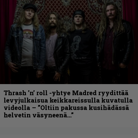
Thrash ’n’ roll -yhtye Madred ryydittää
levyjulkaisua keikkareissulla kuvatulla
videolla – ”Oltiin pakussa kusihädässä
helvetin väsyneenä…”