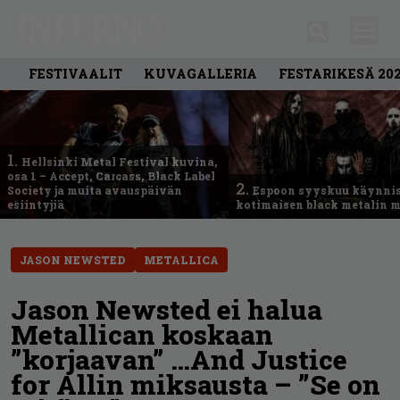
FESTIVAALIT
KUVAGALLERIA
FESTARIKESÄ 20
1.
Hellsinki Metal Festival kuvina,
osa 1 – Accept, Carcass, Black Label
2.
Society ja muita avauspäivän
Espoon syyskuu käynni
esiintyjiä
kotimaisen black metalin m
JASON NEWSTED
METALLICA
Jason Newsted ei halua
Metallican koskaan
”korjaavan” …And Justice
for Allin miksausta – ”Se on