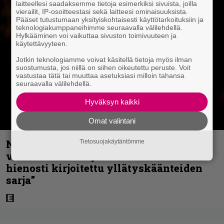
laitteellesi saadaksemme tietoja esimerkiksi sivuista, joilla
vierailit, IP-osoitteestasi sekä laitteesi ominaisuuksista.
Pääset tutustumaan yksityiskohtaisesti käyttötarkoituksiin ja
teknologiakumppaneihimme seuraavalla välilehdellä.
Hylkääminen voi vaikuttaa sivuston toimivuuteen ja
käytettävyyteen.
Jotkin teknologiamme voivat käsitellä tietoja myös ilman
suostumusta, jos niillä on siihen oikeutettu peruste. Voit
vastustaa tätä tai muuttaa asetuksiasi milloin tahansa
seuraavalla välilehdellä.
Hyväksyn kaikki
Omat valintani
Nyt Netflixissä: Christopher Nolanin
Tietosuojakäytäntömme
viiden tähden mysteerileffa – ”Huikean
hienosti kirjoitettu yllätyskäänteiden
sarja”