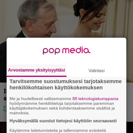
Arvostamme yksityisyyttäsi
Valintasi
Tarvitsemme suostumuksesi tarjotaksemme
henkilökohtaisen käyttökokemuksen
IS: Hjalliksen ja Jasminen häissä
suomalainen supertähti
Me ja huolellisesti valitsemamme
88 teknologiakumppania
hyödynnämme henkilötietoja tarjotaksemme paremman
käyttäjäkokemuksen sekä kohdentaaksemme sisältöä ja
mainoksia.
Hyväksymällä suostut tietojesi käyttöön seuraavasti
Käytämme laitetunnisteita ja tallennamme evästeitä