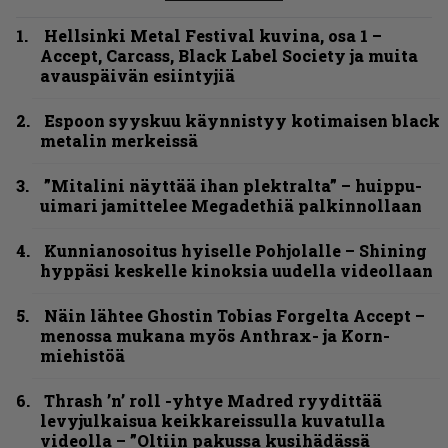
Hellsinki Metal Festival kuvina, osa 1 –
Accept, Carcass, Black Label Society ja muita
avauspäivän esiintyjiä
Espoon syyskuu käynnistyy kotimaisen black
metalin merkeissä
”Mitalini näyttää ihan plektralta” – huippu-
uimari jamittelee Megadethiä palkinnollaan
Kunnianosoitus hyiselle Pohjolalle – Shining
hyppäsi keskelle kinoksia uudella videollaan
Näin lähtee Ghostin Tobias Forgelta Accept –
menossa mukana myös Anthrax- ja Korn-
miehistöä
Thrash ’n’ roll -yhtye Madred ryydittää
levyjulkaisua keikkareissulla kuvatulla
videolla – ”Oltiin pakussa kusihädässä