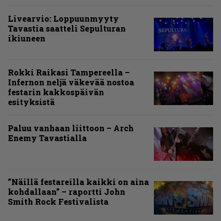
Livearvio: Loppuunmyyty
Tavastia saatteli Sepulturan
ikiuneen
Rokki Raikasi Tampereella –
Infernon neljä väkevää nostoa
festarin kakkospäivän
esityksistä
Paluu vanhaan liittoon – Arch
Enemy Tavastialla
”Näillä festareilla kaikki on aina
kohdallaan” – raportti John
Smith Rock Festivalista