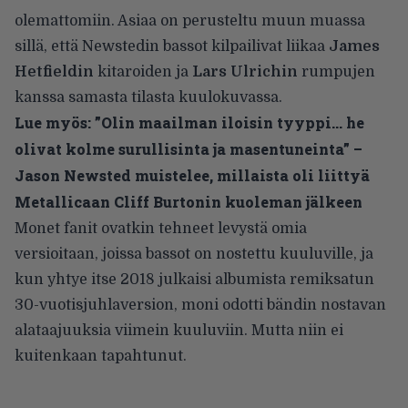
olemattomiin. Asiaa on perusteltu muun muassa
sillä, että Newstedin bassot kilpailivat liikaa
James
Hetfieldin
kitaroiden ja
Lars Ulrichin
rumpujen
kanssa samasta tilasta kuulokuvassa.
Lue myös:
”Olin maailman iloisin tyyppi… he
olivat kolme surullisinta ja masentuneinta” –
Jason Newsted muistelee, millaista oli liittyä
Metallicaan Cliff Burtonin kuoleman jälkeen
Monet fanit ovatkin tehneet levystä omia
versioitaan, joissa bassot on nostettu kuuluville, ja
kun yhtye itse 2018 julkaisi albumista remiksatun
30-vuotisjuhlaversion, moni odotti bändin nostavan
alataajuuksia viimein kuuluviin. Mutta niin ei
kuitenkaan tapahtunut.