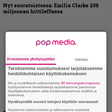
Nyt suoratoistossa: Emilia Clarke 208
miljoonan hittileffassa
Arvostamme yksityisyyttäsi
Valintasi
Tarvitsemme suostumuksesi tarjotaksemme
henkilökohtaisen käyttökokemuksen
Me ja huolellisesti valitsemamme
88 teknologiakumppania
hyödynnämme henkilötietoja tarjotaksemme paremman
käyttäjäkokemuksen sekä kohdentaaksemme sisältöä ja
mainoksia.
Hyväksymällä suostut tietojesi käyttöön seuraavasti
Käytämme laitetunnisteita ja tallennamme evästeitä