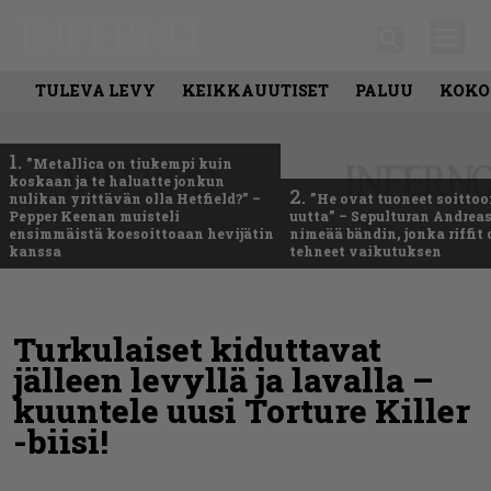
TULEVA LEVY
KEIKKAUUTISET
PALUU
KOKO
1.
”Metallica on tiukempi kuin
koskaan ja te haluatte jonkun
2.
nulikan yrittävän olla Hetfield?” –
”He ovat tuoneet soittoo
Pepper Keenan muisteli
uutta” – Sepulturan Andreas
ensimmäistä koesoittoaan hevijätin
nimeää bändin, jonka riffit
kanssa
tehneet vaikutuksen
Turkulaiset kiduttavat
jälleen levyllä ja lavalla –
kuuntele uusi Torture Killer
-biisi!