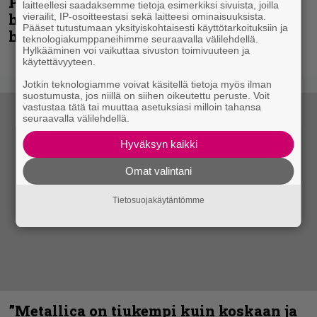
Poliisi: Kauppakeskusten pihoilla
laitteellesi saadaksemme tietoja esimerkiksi sivuista, joilla
huijauksia – tekijät väittävät
vierailit, IP-osoitteestasi sekä laitteesi ominaisuuksista.
Pääset tutustumaan yksityiskohtaisesti käyttötarkoituksiin ja
hukanneensa pankkikorttinsa
teknologiakumppaneihimme seuraavalla välilehdellä.
Hylkääminen voi vaikuttaa sivuston toimivuuteen ja
käytettävyyteen.
Jotkin teknologiamme voivat käsitellä tietoja myös ilman
suostumusta, jos niillä on siihen oikeutettu peruste. Voit
vastustaa tätä tai muuttaa asetuksiasi milloin tahansa
seuraavalla välilehdellä.
Hyväksyn kaikki
Omat valintani
Tietosuojakäytäntömme
”Metallica on tiukempi kuin koskaan ja