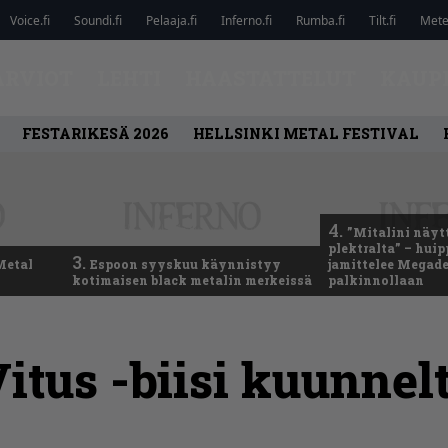
Voice.fi
Soundi.fi
Pelaaja.fi
Inferno.fi
Rumba.fi
Tilt.fi
Metel
ARVIOT
LEHTI
HAASTATTELUT
KAUP
FESTARIKESÄ 2026
HELLSINKI METAL FESTIVAL
4.
”Mitalini näyt
plektralta” – hui
3.
Metal
Espoon syyskuu käynnistyy
jamittelee Megad
kotimaisen black metalin merkeissä
palkinnollaan
Vitus -biisi kuunne