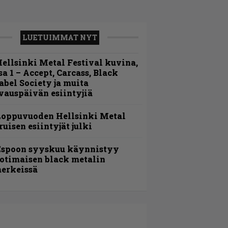
LUETUIMMAT NYT
ellsinki Metal Festival kuvina,
sa 1 – Accept, Carcass, Black
abel Society ja muita
vauspäivän esiintyjiä
Loppuvuoden Hellsinki Metal
ruisen esiintyjät julki
Espoon syyskuu käynnistyy
otimaisen black metalin
erkeissä