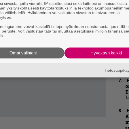
p
i sivuista, joilla vierailit, IP-osoitteestasi sekä laitteesi ominaisuuksista
an yksityiskohtaisesti käyttötarkoituksiin ja teknologiakumppaneihimm
la välilehdellä. Hylkääminen voi vaikuttaa sivuston toimivuuteen ja
K
yyteen.
P
k
knologiamme voivat käsitellä tietoja myös ilman suostumusta, jos niillä o
v
u peruste. Voit vastustaa tätä tai muuttaa asetuksiasi milloin tahansa se
lä.
T
r
Omat valintani
Hyväksyn kaikki
k
v
k
Tietosuojak
H
o
E
l
K
m
s