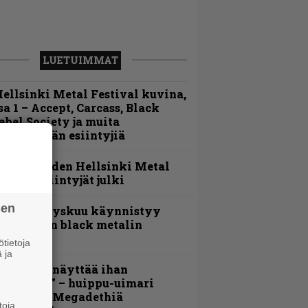
LUETUIMMAT
ellsinki Metal Festival kuvina,
sa 1 – Accept, Carcass, Black
abel Society ja muita
vauspäivän esiintyjiä
Loppuvuoden Hellsinki Metal
ruisen esiintyjät julki
sen
Espoon syyskuu käynnistyy
otimaisen black metalin
erkeissä
tietoja
 ja
Mitalini näyttää ihan
lektralta” – huippu-uimari
amittelee Megadethiä
toja