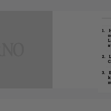
H
o
L
a
C
k
m