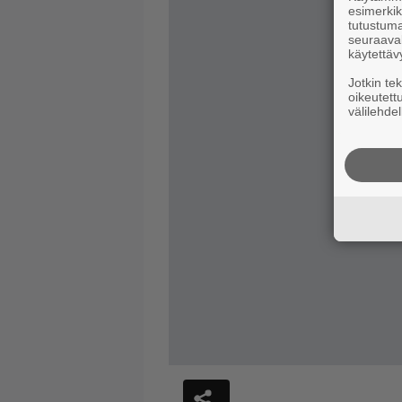
esimerkiks
tutustuma
seuraaval
käytettäv
Jotkin te
oikeutett
välilehdel