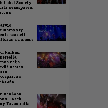
k Label Society
uita avauspäivän
ntyjiä
arvio:
puunmyyty
stia saatteli
lturan ikiuneen
ki Raikasi
ereella –
rnon neljä
evää nostoa
arin
kospäivän
yksistä
uu vanhaan
toon – Arch
my Tavastialla