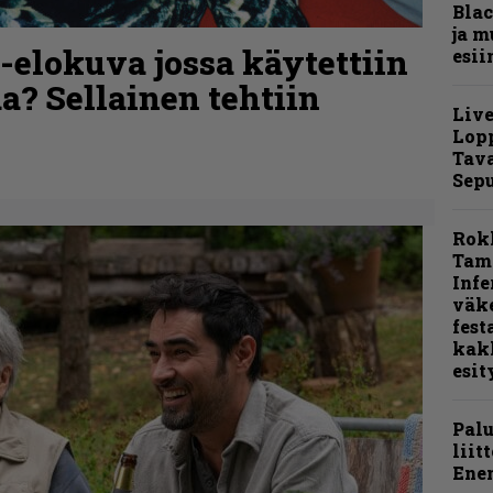
Blac
ja m
o-elokuva jossa käytettiin
esii
a? Sellainen tehtiin
Live
Lop
Tava
Sepu
Rok
Tamp
Infe
väk
fest
kak
esit
Pal
liit
Ene