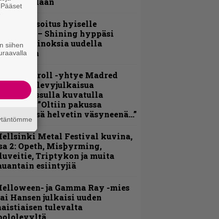
alkinnollaan
. Pääset
e
unnianosoitus hyiselle
ohjolalle – Shining hyppäsi
eskelle kinoksia uudella
n siihen
ideollaan
uraavalla
hrash ’n’ roll -yhtye Madred
yydittää levyjulkaisua
eikkareissulla kuvatulla
ideolla – ”Oltiin pakussa
usihädässä helvetin väsyneenä…”
äytäntömme
ellsinki Metal Festival kuvina,
sa 2: Opeth, Misþyrming,
luveitie, Triptykon ja muita
auantain esiintyjiä
Helloween- ja Gamma Ray -mies
ai Hansen julkaisi uuden
aistiaisen tulevalta
oololevyltä