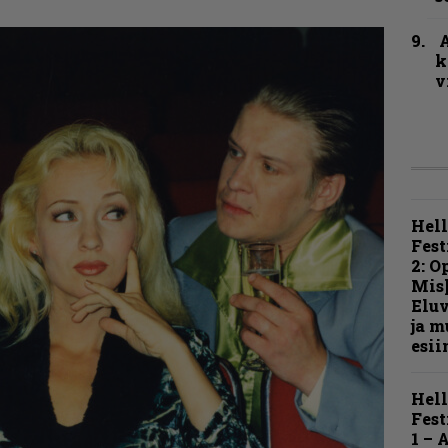
A
k
v
Hell
Fest
2: O
Mis
Eluv
ja m
esii
Hell
Fest
1 – 