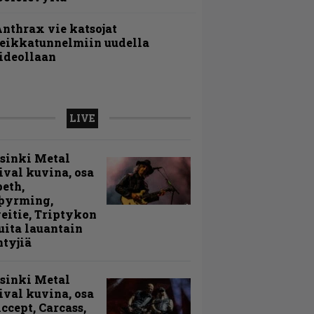
nthrax vie katsojat
eikkatunnelmiin uudella
ideollaan
LIVE
sinki Metal
ival kuvina, osa
peth,
þyrming,
eitie, Triptykon
uita lauantain
ntyjiä
sinki Metal
ival kuvina, osa
Accept, Carcass,