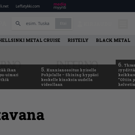
i.net
Leffatykki.com
PA
Etsi
KIRJAUDU
HELLSINKI METAL CRUISE
RISTEILY
BLACK METAL
6.
Thras
5.
tää ihan
Kunnianosoitus hyiselle
ryydittä
ppu-uimari
Pohjolalle – Shining hyppäsi
keikkare
ethiä
keskelle kinoksia uudella
”Oltiin
videollaan
helveti
ltavana