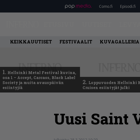
Como.fi
Episodi.fi
ETUSIVU
UUTISET
LEVY
KEIKKAUUTISET
FESTIVAALIT
KUVAGALLERIA
1.
Hellsinki Metal Festival kuvina,
osa 1 – Accept, Carcass, Black Label
2.
Society ja muita avauspäivän
Loppuvuoden Hellsinki 
esiintyjiä
Cruisen esiintyjät julki
Uusi Saint 
Julkaistu:
28.3.2012 10:29